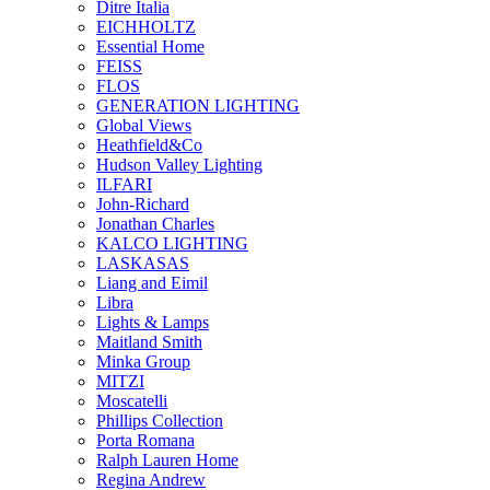
Ditre Italia
EICHHOLTZ
Essential Home
FEISS
FLOS
GENERATION LIGHTING
Global Views
Heathfield&Co
Hudson Valley Lighting
ILFARI
John-Richard
Jonathan Charles
KALCO LIGHTING
LASKASAS
Liang and Eimil
Libra
Lights & Lamps
Maitland Smith
Minka Group
MITZI
Moscatelli
Phillips Collection
Porta Romana
Ralph Lauren Home
Regina Andrew