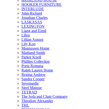
HIGHLAND HOUSE
HOOKER FURNITURE
INTERLUDE
John-Richard
Jonathan Charles
LASKASAS
LEXINGTON
Liang and Eimil
Libra
Lillian August
Lily Koo
Magnussen Home
Maitland Smith
Parker Knoll
Phillips Collection
Porta Romana
Ralph Lauren Home
Regina Andrew
Sandra Cooper
Sevensedie
Steel Marque
TETRAD
The Sofa and Chair Company
Theodore Alexander
THL