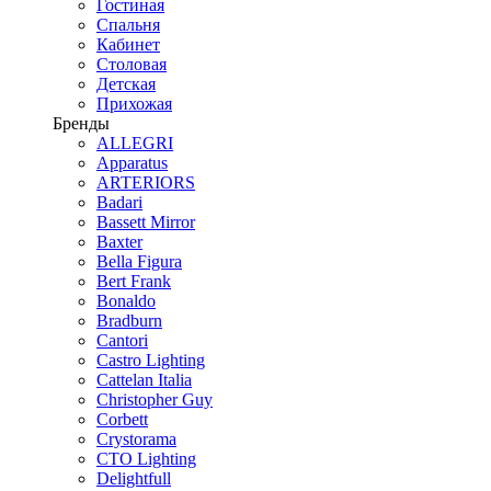
Гостиная
Спальня
Кабинет
Столовая
Детская
Прихожая
Бренды
ALLEGRI
Apparatus
ARTERIORS
Badari
Bassett Mirror
Baxter
Bella Figura
Bert Frank
Bonaldo
Bradburn
Cantori
Castro Lighting
Cattelan Italia
Christopher Guy
Corbett
Crystorama
CTO Lighting
Delightfull