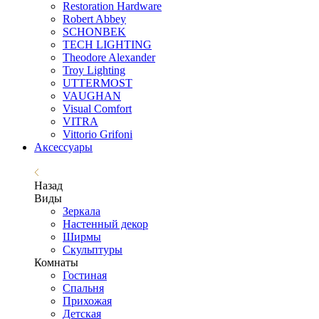
Restoration Hardware
Robert Abbey
SCHONBEK
TECH LIGHTING
Theodore Alexander
Troy Lighting
UTTERMOST
VAUGHAN
Visual Comfort
VITRA
Vittorio Grifoni
Аксессуары
Назад
Виды
Зеркала
Настенный декор
Ширмы
Скульптуры
Комнаты
Гостиная
Спальня
Прихожая
Детская