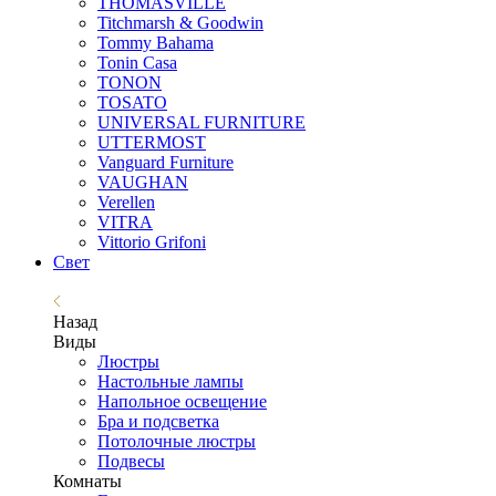
THOMASVILLE
Titchmarsh & Goodwin
Tommy Bahama
Tonin Casa
TONON
TOSATO
UNIVERSAL FURNITURE
UTTERMOST
Vanguard Furniture
VAUGHAN
Verellen
VITRA
Vittorio Grifoni
Свет
Назад
Виды
Люстры
Настольные лампы
Напольное освещение
Бра и подсветка
Потолочные люстры
Подвесы
Комнаты