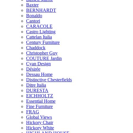
Baxter
BERNHARDT
Bonaldo
Cantori
CARACOLE
Castro Lighting
Cattelan Italia
Century Furniture
Chaddock
Christopher Guy
COUTURE Jardin
Cyan Design
Désirée
Dessau Home
Distinctive Chesterfields
Ditre Italia
DURESTA
EICHHOLTZ
Essential Home
Fine Furniture
FRAG
Global Views
Hickory Chair
Hickory White