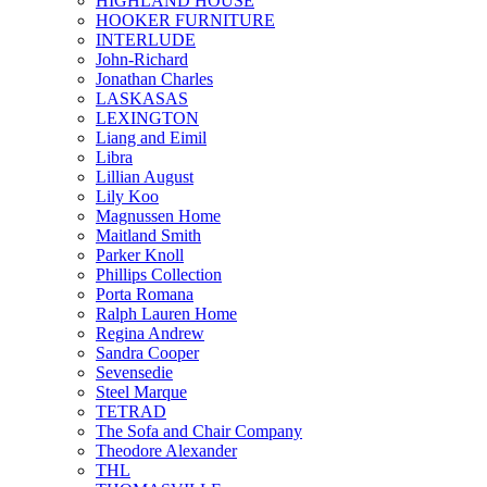
HIGHLAND HOUSE
HOOKER FURNITURE
INTERLUDE
John-Richard
Jonathan Charles
LASKASAS
LEXINGTON
Liang and Eimil
Libra
Lillian August
Lily Koo
Magnussen Home
Maitland Smith
Parker Knoll
Phillips Collection
Porta Romana
Ralph Lauren Home
Regina Andrew
Sandra Cooper
Sevensedie
Steel Marque
TETRAD
The Sofa and Chair Company
Theodore Alexander
THL