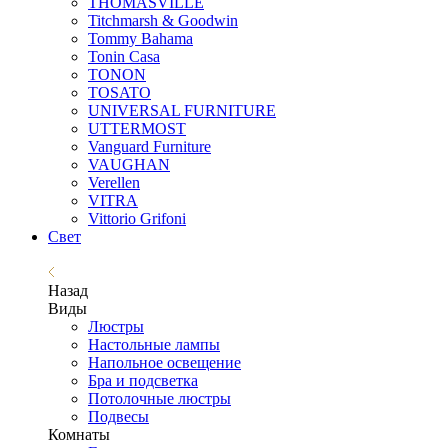
THOMASVILLE
Titchmarsh & Goodwin
Tommy Bahama
Tonin Casa
TONON
TOSATO
UNIVERSAL FURNITURE
UTTERMOST
Vanguard Furniture
VAUGHAN
Verellen
VITRA
Vittorio Grifoni
Свет
Назад
Виды
Люстры
Настольные лампы
Напольное освещение
Бра и подсветка
Потолочные люстры
Подвесы
Комнаты