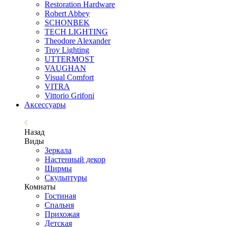
Restoration Hardware
Robert Abbey
SCHONBEK
TECH LIGHTING
Theodore Alexander
Troy Lighting
UTTERMOST
VAUGHAN
Visual Comfort
VITRA
Vittorio Grifoni
Аксессуары
Назад
Виды
Зеркала
Настенный декор
Ширмы
Скульптуры
Комнаты
Гостиная
Спальня
Прихожая
Детская