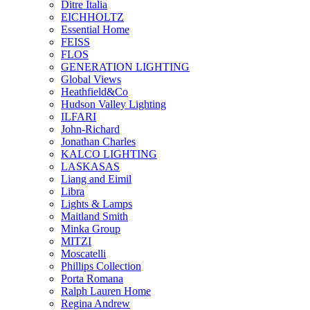
Ditre Italia
EICHHOLTZ
Essential Home
FEISS
FLOS
GENERATION LIGHTING
Global Views
Heathfield&Co
Hudson Valley Lighting
ILFARI
John-Richard
Jonathan Charles
KALCO LIGHTING
LASKASAS
Liang and Eimil
Libra
Lights & Lamps
Maitland Smith
Minka Group
MITZI
Moscatelli
Phillips Collection
Porta Romana
Ralph Lauren Home
Regina Andrew