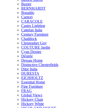
Baxter
BERNHARDT
Bonaldo
Cantori
CARACOLE
Castro Lighting
Cattelan Italia
Century Furniture
Chaddock
Christopher Guy
COUTURE Jardin
Cyan Design
Désirée
Dessau Home
Distinctive Chesterfields
Ditre Italia
DURESTA
EICHHOLTZ
Essential Home
Fine Furniture
FRAG
Global Views
Hickory Chair
Hickory White