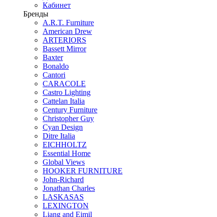
Кабинет
Бренды
A.R.T. Furniture
American Drew
ARTERIORS
Bassett Mirror
Baxter
Bonaldo
Cantori
CARACOLE
Castro Lighting
Cattelan Italia
Century Furniture
Christopher Guy
Cyan Design
Ditre Italia
EICHHOLTZ
Essential Home
Global Views
HOOKER FURNITURE
John-Richard
Jonathan Charles
LASKASAS
LEXINGTON
Liang and Eimil