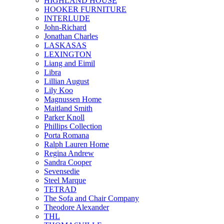
HIGHLAND HOUSE
HOOKER FURNITURE
INTERLUDE
John-Richard
Jonathan Charles
LASKASAS
LEXINGTON
Liang and Eimil
Libra
Lillian August
Lily Koo
Magnussen Home
Maitland Smith
Parker Knoll
Phillips Collection
Porta Romana
Ralph Lauren Home
Regina Andrew
Sandra Cooper
Sevensedie
Steel Marque
TETRAD
The Sofa and Chair Company
Theodore Alexander
THL