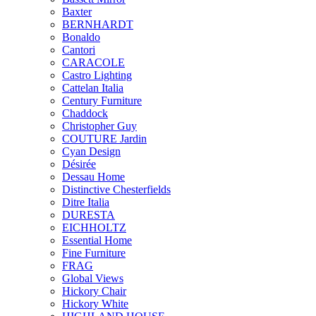
Baxter
BERNHARDT
Bonaldo
Cantori
CARACOLE
Castro Lighting
Cattelan Italia
Century Furniture
Chaddock
Christopher Guy
COUTURE Jardin
Cyan Design
Désirée
Dessau Home
Distinctive Chesterfields
Ditre Italia
DURESTA
EICHHOLTZ
Essential Home
Fine Furniture
FRAG
Global Views
Hickory Chair
Hickory White