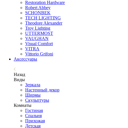
Restoration Hardware
Robert Abbey
SCHONBEK
TECH LIGHTING
Theodore Alexander
Troy Lighting
UTTERMOST
VAUGHAN
Visual Comfort
VITRA
Vittorio Grifoni
Аксессуары
Назад
Виды
Зеркала
Настенный декор
Ширмы
Скульптуры
Комнаты
Гостиная
Спальня
Прихожая
Детская