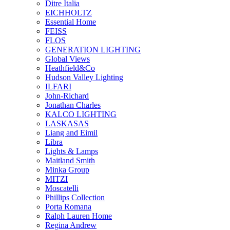
Ditre Italia
EICHHOLTZ
Essential Home
FEISS
FLOS
GENERATION LIGHTING
Global Views
Heathfield&Co
Hudson Valley Lighting
ILFARI
John-Richard
Jonathan Charles
KALCO LIGHTING
LASKASAS
Liang and Eimil
Libra
Lights & Lamps
Maitland Smith
Minka Group
MITZI
Moscatelli
Phillips Collection
Porta Romana
Ralph Lauren Home
Regina Andrew