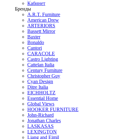
Кабинет
Бренды
A.R.T. Furniture
American Drew
ARTERIORS
Bassett Mirror
Baxter
Bonaldo
Cantori
CARACOLE
Castro Lighting
Cattelan Italia
Century Furniture
Christopher Guy
Cyan Design
Ditre Italia
EICHHOLTZ
Essential Home
Global Views
HOOKER FURNITURE
John-Richard
Jonathan Charles
LASKASAS
LEXINGTON
Liang and Eimil