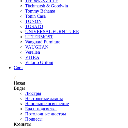
THOMASVILLE
Titchmarsh & Goodwin
Tommy Bahama
Tonin Casa
TONON
TOSATO
UNIVERSAL FURNITURE
UTTERMOST
Vanguard Furniture
VAUGHAN
Verellen
VITRA
Vittorio Grifoni
Свет
Назад
Виды
Люстры
Настольные лампы
Напольное освещение
Бра и подсветка
Потолочные люстры
Подвесы
Комнаты