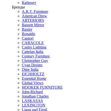
Кабинет
Бренды
A.R.T. Furniture
American Drew
ARTERIORS
Bassett Mirror
Baxter
Bonaldo
Cantori
CARACOLE
Castro Lighting
Cattelan Italia
Century Furniture
Christopher Guy
Cyan Design
Ditre Italia
EICHHOLTZ
Essential Home
Global Views
HOOKER FURNITURE
John-Richard
Jonathan Charles
LASKASAS
LEXINGTON
Liang and Eimil