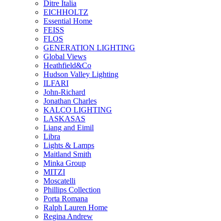
Ditre Italia
EICHHOLTZ
Essential Home
FEISS
FLOS
GENERATION LIGHTING
Global Views
Heathfield&Co
Hudson Valley Lighting
ILFARI
John-Richard
Jonathan Charles
KALCO LIGHTING
LASKASAS
Liang and Eimil
Libra
Lights & Lamps
Maitland Smith
Minka Group
MITZI
Moscatelli
Phillips Collection
Porta Romana
Ralph Lauren Home
Regina Andrew