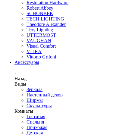
Restoration Hardware
Robert Abbey
SCHONBEK
TECH LIGHTING
Theodore Alexander
Troy Lighting
UTTERMOST
VAUGHAN
Visual Comfort
VITRA
Vittorio Grifoni
Аксессуары
Назад
Виды
Зеркала
Настенный декор
Ширмы
Скульптуры
Комнаты
Гостиная
Спальня
Прихожая
Детская