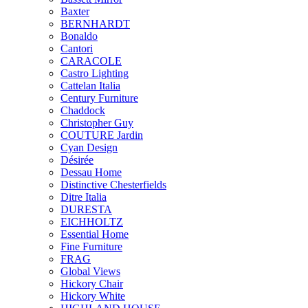
Baxter
BERNHARDT
Bonaldo
Cantori
CARACOLE
Castro Lighting
Cattelan Italia
Century Furniture
Chaddock
Christopher Guy
COUTURE Jardin
Cyan Design
Désirée
Dessau Home
Distinctive Chesterfields
Ditre Italia
DURESTA
EICHHOLTZ
Essential Home
Fine Furniture
FRAG
Global Views
Hickory Chair
Hickory White