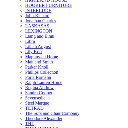
HIGHLAND HOUSE
HOOKER FURNITURE
INTERLUDE
John-Richard
Jonathan Charles
LASKASAS
LEXINGTON
Liang and Eimil
Libra
Lillian August
Lily Koo
Magnussen Home
Maitland Smith
Parker Knoll
Phillips Collection
Porta Romana
Ralph Lauren Home
Regina Andrew
Sandra Cooper
Sevensedie
Steel Marque
TETRAD
The Sofa and Chair Company
Theodore Alexander
THL