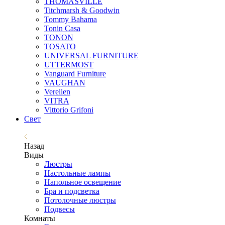
THOMASVILLE
Titchmarsh & Goodwin
Tommy Bahama
Tonin Casa
TONON
TOSATO
UNIVERSAL FURNITURE
UTTERMOST
Vanguard Furniture
VAUGHAN
Verellen
VITRA
Vittorio Grifoni
Свет
Назад
Виды
Люстры
Настольные лампы
Напольное освещение
Бра и подсветка
Потолочные люстры
Подвесы
Комнаты