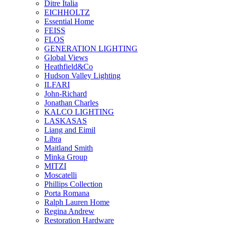
Ditre Italia
EICHHOLTZ
Essential Home
FEISS
FLOS
GENERATION LIGHTING
Global Views
Heathfield&Co
Hudson Valley Lighting
ILFARI
John-Richard
Jonathan Charles
KALCO LIGHTING
LASKASAS
Liang and Eimil
Libra
Maitland Smith
Minka Group
MITZI
Moscatelli
Phillips Collection
Porta Romana
Ralph Lauren Home
Regina Andrew
Restoration Hardware