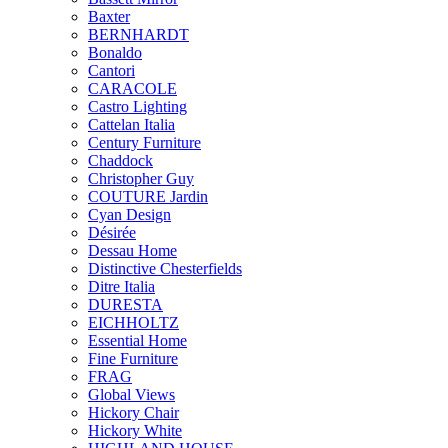
Baxter
BERNHARDT
Bonaldo
Cantori
CARACOLE
Castro Lighting
Cattelan Italia
Century Furniture
Chaddock
Christopher Guy
COUTURE Jardin
Cyan Design
Désirée
Dessau Home
Distinctive Chesterfields
Ditre Italia
DURESTA
EICHHOLTZ
Essential Home
Fine Furniture
FRAG
Global Views
Hickory Chair
Hickory White