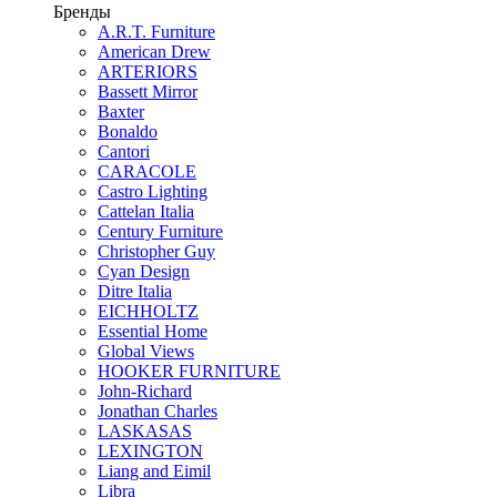
Бренды
A.R.T. Furniture
American Drew
ARTERIORS
Bassett Mirror
Baxter
Bonaldo
Cantori
CARACOLE
Castro Lighting
Cattelan Italia
Century Furniture
Christopher Guy
Cyan Design
Ditre Italia
EICHHOLTZ
Essential Home
Global Views
HOOKER FURNITURE
John-Richard
Jonathan Charles
LASKASAS
LEXINGTON
Liang and Eimil
Libra