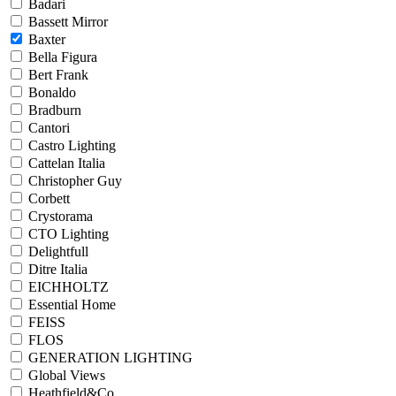
Badari
Bassett Mirror
Baxter
Bella Figura
Bert Frank
Bonaldo
Bradburn
Cantori
Castro Lighting
Cattelan Italia
Christopher Guy
Corbett
Crystorama
CTO Lighting
Delightfull
Ditre Italia
EICHHOLTZ
Essential Home
FEISS
FLOS
GENERATION LIGHTING
Global Views
Heathfield&Co