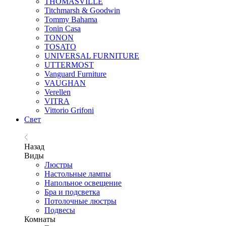
THOMASVILLE
Titchmarsh & Goodwin
Tommy Bahama
Tonin Casa
TONON
TOSATO
UNIVERSAL FURNITURE
UTTERMOST
Vanguard Furniture
VAUGHAN
Verellen
VITRA
Vittorio Grifoni
Свет
Назад
Виды
Люстры
Настольные лампы
Напольное освещение
Бра и подсветка
Потолочные люстры
Подвесы
Комнаты