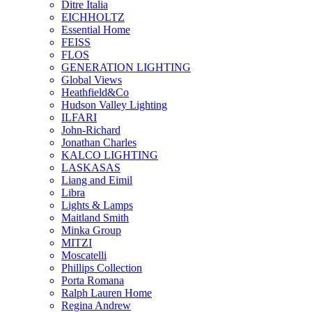
Ditre Italia
EICHHOLTZ
Essential Home
FEISS
FLOS
GENERATION LIGHTING
Global Views
Heathfield&Co
Hudson Valley Lighting
ILFARI
John-Richard
Jonathan Charles
KALCO LIGHTING
LASKASAS
Liang and Eimil
Libra
Lights & Lamps
Maitland Smith
Minka Group
MITZI
Moscatelli
Phillips Collection
Porta Romana
Ralph Lauren Home
Regina Andrew