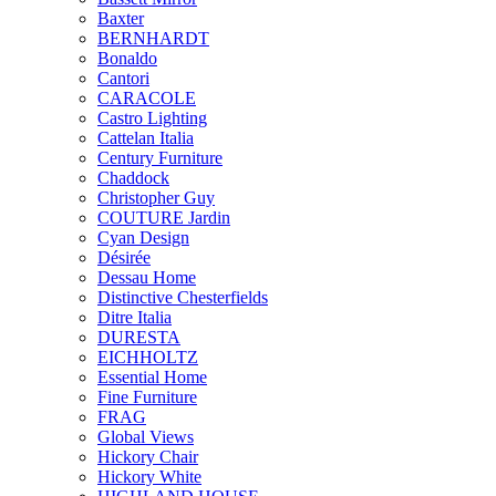
Baxter
BERNHARDT
Bonaldo
Cantori
CARACOLE
Castro Lighting
Cattelan Italia
Century Furniture
Chaddock
Christopher Guy
COUTURE Jardin
Cyan Design
Désirée
Dessau Home
Distinctive Chesterfields
Ditre Italia
DURESTA
EICHHOLTZ
Essential Home
Fine Furniture
FRAG
Global Views
Hickory Chair
Hickory White