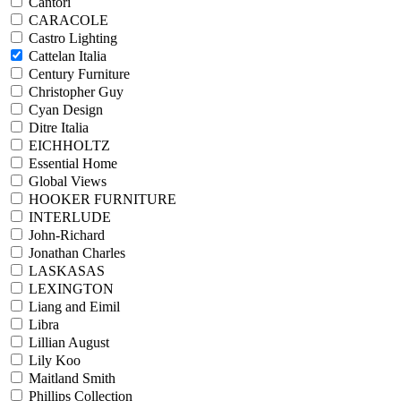
Cantori
CARACOLE
Castro Lighting
Cattelan Italia
Century Furniture
Christopher Guy
Cyan Design
Ditre Italia
EICHHOLTZ
Essential Home
Global Views
HOOKER FURNITURE
INTERLUDE
John-Richard
Jonathan Charles
LASKASAS
LEXINGTON
Liang and Eimil
Libra
Lillian August
Lily Koo
Maitland Smith
Phillips Collection