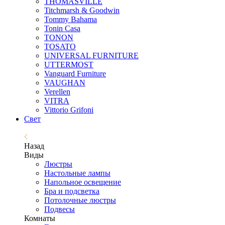
THOMASVILLE
Titchmarsh & Goodwin
Tommy Bahama
Tonin Casa
TONON
TOSATO
UNIVERSAL FURNITURE
UTTERMOST
Vanguard Furniture
VAUGHAN
Verellen
VITRA
Vittorio Grifoni
Свет
Назад
Виды
Люстры
Настольные лампы
Напольное освещение
Бра и подсветка
Потолочные люстры
Подвесы
Комнаты