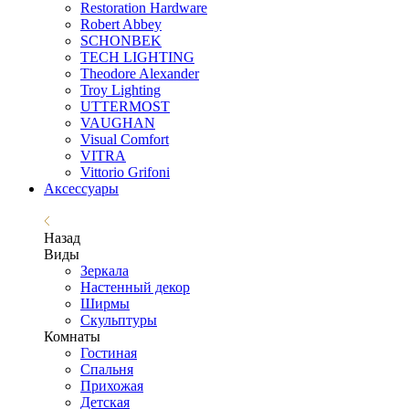
Restoration Hardware
Robert Abbey
SCHONBEK
TECH LIGHTING
Theodore Alexander
Troy Lighting
UTTERMOST
VAUGHAN
Visual Comfort
VITRA
Vittorio Grifoni
Аксессуары
Назад
Виды
Зеркала
Настенный декор
Ширмы
Скульптуры
Комнаты
Гостиная
Спальня
Прихожая
Детская