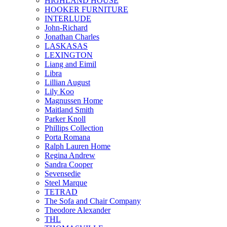
HIGHLAND HOUSE
HOOKER FURNITURE
INTERLUDE
John-Richard
Jonathan Charles
LASKASAS
LEXINGTON
Liang and Eimil
Libra
Lillian August
Lily Koo
Magnussen Home
Maitland Smith
Parker Knoll
Phillips Collection
Porta Romana
Ralph Lauren Home
Regina Andrew
Sandra Cooper
Sevensedie
Steel Marque
TETRAD
The Sofa and Chair Company
Theodore Alexander
THL