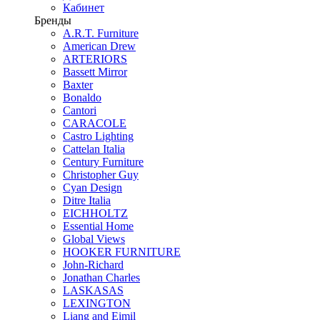
Кабинет
Бренды
A.R.T. Furniture
American Drew
ARTERIORS
Bassett Mirror
Baxter
Bonaldo
Cantori
CARACOLE
Castro Lighting
Cattelan Italia
Century Furniture
Christopher Guy
Cyan Design
Ditre Italia
EICHHOLTZ
Essential Home
Global Views
HOOKER FURNITURE
John-Richard
Jonathan Charles
LASKASAS
LEXINGTON
Liang and Eimil