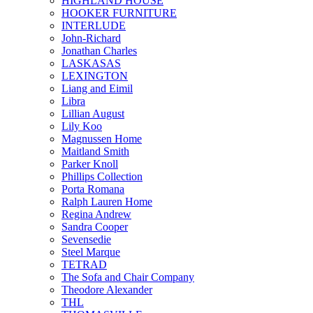
HIGHLAND HOUSE
HOOKER FURNITURE
INTERLUDE
John-Richard
Jonathan Charles
LASKASAS
LEXINGTON
Liang and Eimil
Libra
Lillian August
Lily Koo
Magnussen Home
Maitland Smith
Parker Knoll
Phillips Collection
Porta Romana
Ralph Lauren Home
Regina Andrew
Sandra Cooper
Sevensedie
Steel Marque
TETRAD
The Sofa and Chair Company
Theodore Alexander
THL