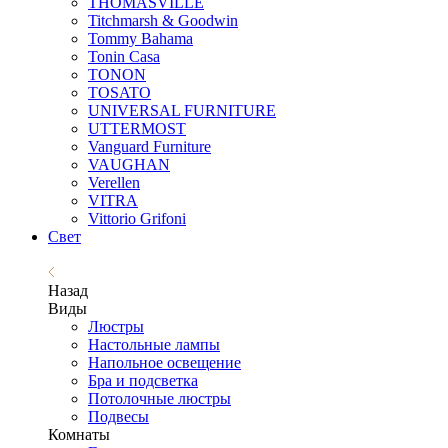
THOMASVILLE
Titchmarsh & Goodwin
Tommy Bahama
Tonin Casa
TONON
TOSATO
UNIVERSAL FURNITURE
UTTERMOST
Vanguard Furniture
VAUGHAN
Verellen
VITRA
Vittorio Grifoni
Свет
Назад
Виды
Люстры
Настольные лампы
Напольное освещение
Бра и подсветка
Потолочные люстры
Подвесы
Комнаты