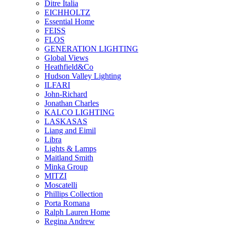
Ditre Italia
EICHHOLTZ
Essential Home
FEISS
FLOS
GENERATION LIGHTING
Global Views
Heathfield&Co
Hudson Valley Lighting
ILFARI
John-Richard
Jonathan Charles
KALCO LIGHTING
LASKASAS
Liang and Eimil
Libra
Lights & Lamps
Maitland Smith
Minka Group
MITZI
Moscatelli
Phillips Collection
Porta Romana
Ralph Lauren Home
Regina Andrew