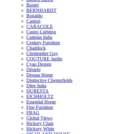
Baxter
BERNHARDT
Bonaldo
Cantori
CARACOLE
Castro Lighting
Cattelan Italia
Century Furniture
Chaddock
Christopher Guy
COUTURE Jardin
Cyan Design
Désirée
Dessau Home
Distinctive Chesterfields
Ditre Italia
DURESTA
EICHHOLTZ
Essential Home
Fine Furniture
FRAG
Global Views
Hickory Chair
Hickory White