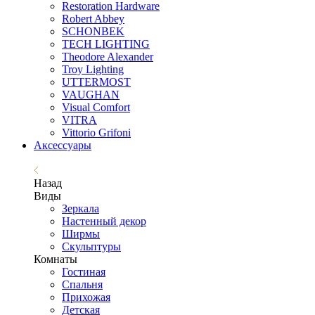
Restoration Hardware
Robert Abbey
SCHONBEK
TECH LIGHTING
Theodore Alexander
Troy Lighting
UTTERMOST
VAUGHAN
Visual Comfort
VITRA
Vittorio Grifoni
Аксессуары
Назад
Виды
Зеркала
Настенный декор
Ширмы
Скульптуры
Комнаты
Гостиная
Спальня
Прихожая
Детская