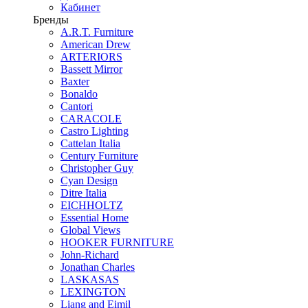
Кабинет
Бренды
A.R.T. Furniture
American Drew
ARTERIORS
Bassett Mirror
Baxter
Bonaldo
Cantori
CARACOLE
Castro Lighting
Cattelan Italia
Century Furniture
Christopher Guy
Cyan Design
Ditre Italia
EICHHOLTZ
Essential Home
Global Views
HOOKER FURNITURE
John-Richard
Jonathan Charles
LASKASAS
LEXINGTON
Liang and Eimil