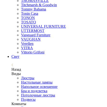
THOMASVILLE
Titchmarsh & Goodwin
Tommy Bahama
Tonin Casa
TONON
TOSATO
UNIVERSAL FURNITURE
UTTERMOST
Vanguard Furniture
VAUGHAN
Verellen
VITRA
Vittorio Grifoni
Свет
Назад
Виды
Люстры
Настольные лампы
Напольное освещение
Бра и подсветка
Потолочные люстры
Подвесы
Комнаты