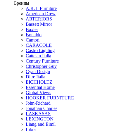
Бренды
A.R.T. Furniture
American Drew
ARTERIORS
Bassett Mirror
Baxter
Bonaldo
Cantori
CARACOLE
Castro Lighting
Cattelan Italia
Century Furniture
Christopher Guy
Cyan Design
Ditre Italia
EICHHOLTZ
Essential Home
Global Views
HOOKER FURNITURE
John-Richard
Jonathan Charles
LASKASAS
LEXINGTON
Liang and Eimil
Libra