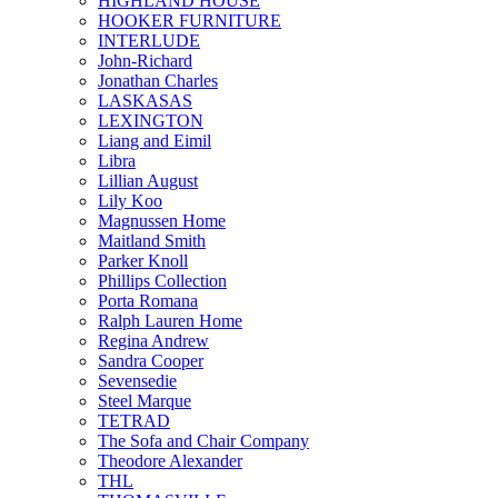
HIGHLAND HOUSE
HOOKER FURNITURE
INTERLUDE
John-Richard
Jonathan Charles
LASKASAS
LEXINGTON
Liang and Eimil
Libra
Lillian August
Lily Koo
Magnussen Home
Maitland Smith
Parker Knoll
Phillips Collection
Porta Romana
Ralph Lauren Home
Regina Andrew
Sandra Cooper
Sevensedie
Steel Marque
TETRAD
The Sofa and Chair Company
Theodore Alexander
THL