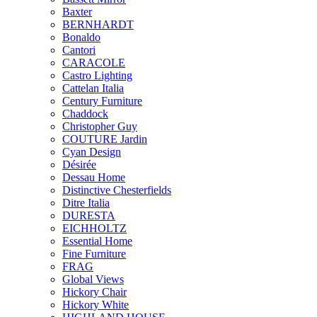
Baxter
BERNHARDT
Bonaldo
Cantori
CARACOLE
Castro Lighting
Cattelan Italia
Century Furniture
Chaddock
Christopher Guy
COUTURE Jardin
Cyan Design
Désirée
Dessau Home
Distinctive Chesterfields
Ditre Italia
DURESTA
EICHHOLTZ
Essential Home
Fine Furniture
FRAG
Global Views
Hickory Chair
Hickory White