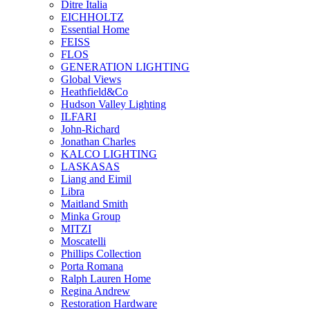
Ditre Italia
EICHHOLTZ
Essential Home
FEISS
FLOS
GENERATION LIGHTING
Global Views
Heathfield&Co
Hudson Valley Lighting
ILFARI
John-Richard
Jonathan Charles
KALCO LIGHTING
LASKASAS
Liang and Eimil
Libra
Maitland Smith
Minka Group
MITZI
Moscatelli
Phillips Collection
Porta Romana
Ralph Lauren Home
Regina Andrew
Restoration Hardware