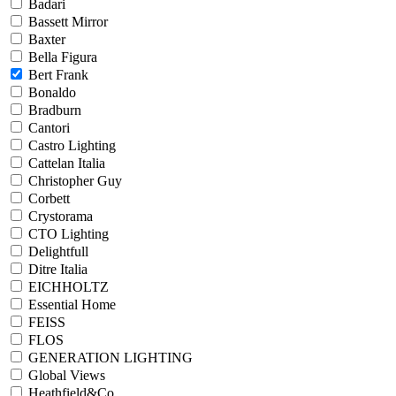
Badari
Bassett Mirror
Baxter
Bella Figura
Bert Frank
Bonaldo
Bradburn
Cantori
Castro Lighting
Cattelan Italia
Christopher Guy
Corbett
Crystorama
CTO Lighting
Delightfull
Ditre Italia
EICHHOLTZ
Essential Home
FEISS
FLOS
GENERATION LIGHTING
Global Views
Heathfield&Co