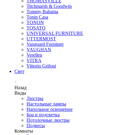
THOMASVILLE
Titchmarsh & Goodwin
Tommy Bahama
Tonin Casa
TONON
TOSATO
UNIVERSAL FURNITURE
UTTERMOST
Vanguard Furniture
VAUGHAN
Verellen
VITRA
Vittorio Grifoni
Свет
Назад
Виды
Люстры
Настольные лампы
Напольное освещение
Бра и подсветка
Потолочные люстры
Подвесы
Комнаты