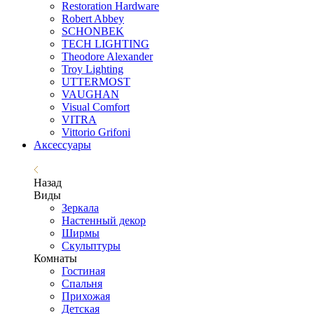
Restoration Hardware
Robert Abbey
SCHONBEK
TECH LIGHTING
Theodore Alexander
Troy Lighting
UTTERMOST
VAUGHAN
Visual Comfort
VITRA
Vittorio Grifoni
Аксессуары
Назад
Виды
Зеркала
Настенный декор
Ширмы
Скульптуры
Комнаты
Гостиная
Спальня
Прихожая
Детская