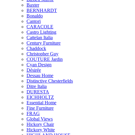
Baxter
BERNHARDT
Bonaldo
Cantori
CARACOLE
Castro Lighting
Cattelan Italia
Century Furniture
Chaddock
Christopher Guy
COUTURE Jardin
Cyan Design
Désirée
Dessau Home
Distinctive Chesterfields
Ditre Italia
DURESTA
EICHHOLTZ
Essential Home
Fine Furniture
FRAG
Global Views
Hickory Chair
Hickory White