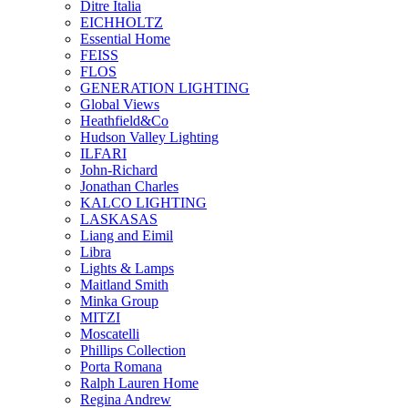
Ditre Italia
EICHHOLTZ
Essential Home
FEISS
FLOS
GENERATION LIGHTING
Global Views
Heathfield&Co
Hudson Valley Lighting
ILFARI
John-Richard
Jonathan Charles
KALCO LIGHTING
LASKASAS
Liang and Eimil
Libra
Lights & Lamps
Maitland Smith
Minka Group
MITZI
Moscatelli
Phillips Collection
Porta Romana
Ralph Lauren Home
Regina Andrew