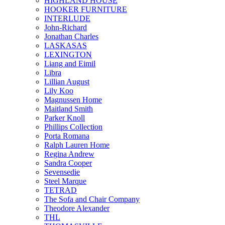
HIGHLAND HOUSE
HOOKER FURNITURE
INTERLUDE
John-Richard
Jonathan Charles
LASKASAS
LEXINGTON
Liang and Eimil
Libra
Lillian August
Lily Koo
Magnussen Home
Maitland Smith
Parker Knoll
Phillips Collection
Porta Romana
Ralph Lauren Home
Regina Andrew
Sandra Cooper
Sevensedie
Steel Marque
TETRAD
The Sofa and Chair Company
Theodore Alexander
THL