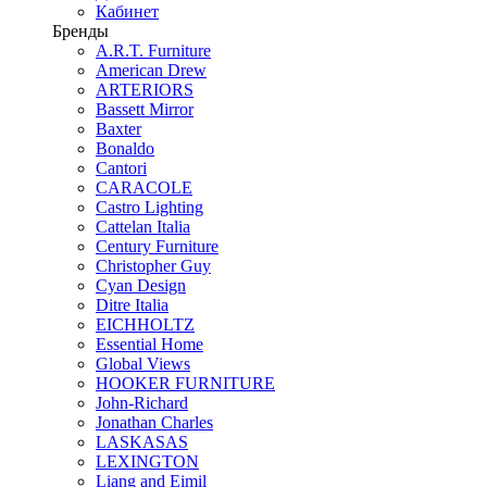
Кабинет
Бренды
A.R.T. Furniture
American Drew
ARTERIORS
Bassett Mirror
Baxter
Bonaldo
Cantori
CARACOLE
Castro Lighting
Cattelan Italia
Century Furniture
Christopher Guy
Cyan Design
Ditre Italia
EICHHOLTZ
Essential Home
Global Views
HOOKER FURNITURE
John-Richard
Jonathan Charles
LASKASAS
LEXINGTON
Liang and Eimil