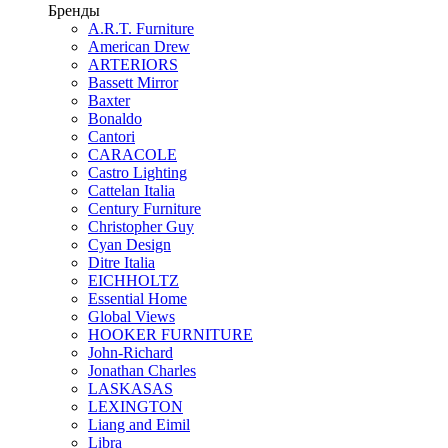
Бренды
A.R.T. Furniture
American Drew
ARTERIORS
Bassett Mirror
Baxter
Bonaldo
Cantori
CARACOLE
Castro Lighting
Cattelan Italia
Century Furniture
Christopher Guy
Cyan Design
Ditre Italia
EICHHOLTZ
Essential Home
Global Views
HOOKER FURNITURE
John-Richard
Jonathan Charles
LASKASAS
LEXINGTON
Liang and Eimil
Libra