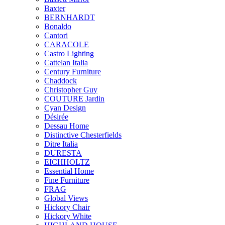
Baxter
BERNHARDT
Bonaldo
Cantori
CARACOLE
Castro Lighting
Cattelan Italia
Century Furniture
Chaddock
Christopher Guy
COUTURE Jardin
Cyan Design
Désirée
Dessau Home
Distinctive Chesterfields
Ditre Italia
DURESTA
EICHHOLTZ
Essential Home
Fine Furniture
FRAG
Global Views
Hickory Chair
Hickory White