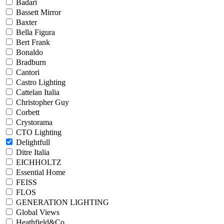
Badari
Bassett Mirror
Baxter
Bella Figura
Bert Frank
Bonaldo
Bradburn
Cantori
Castro Lighting
Cattelan Italia
Christopher Guy
Corbett
Crystorama
CTO Lighting
Delightfull
Ditre Italia
EICHHOLTZ
Essential Home
FEISS
FLOS
GENERATION LIGHTING
Global Views
Heathfield&Co