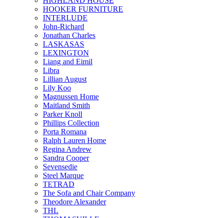
HIGHLAND HOUSE
HOOKER FURNITURE
INTERLUDE
John-Richard
Jonathan Charles
LASKASAS
LEXINGTON
Liang and Eimil
Libra
Lillian August
Lily Koo
Magnussen Home
Maitland Smith
Parker Knoll
Phillips Collection
Porta Romana
Ralph Lauren Home
Regina Andrew
Sandra Cooper
Sevensedie
Steel Marque
TETRAD
The Sofa and Chair Company
Theodore Alexander
THL