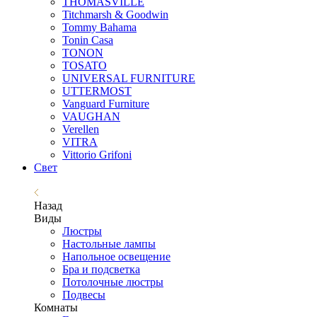
THOMASVILLE
Titchmarsh & Goodwin
Tommy Bahama
Tonin Casa
TONON
TOSATO
UNIVERSAL FURNITURE
UTTERMOST
Vanguard Furniture
VAUGHAN
Verellen
VITRA
Vittorio Grifoni
Свет
Назад
Виды
Люстры
Настольные лампы
Напольное освещение
Бра и подсветка
Потолочные люстры
Подвесы
Комнаты