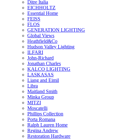
Ditre Italia
EICHHOLTZ
Essential Home
FEISS
FLOS
GENERATION LIGHTING
Global Views
Heathfield&Co
Hudson Valley Lighting
ILFARI
John-Richard
Jonathan Charles
KALCO LIGHTING
LASKASAS
Liang and Eimil
Libra
Maitland Smith
Minka Group
MITZI
Moscatelli
Phillips Collection
Porta Romana
Ralph Lauren Home
Regina Andrew
Restoration Hardware