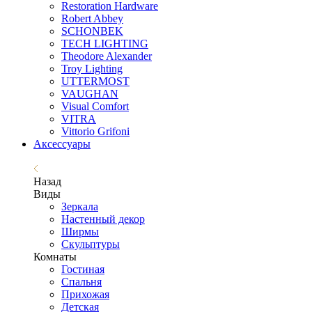
Restoration Hardware
Robert Abbey
SCHONBEK
TECH LIGHTING
Theodore Alexander
Troy Lighting
UTTERMOST
VAUGHAN
Visual Comfort
VITRA
Vittorio Grifoni
Аксессуары
Назад
Виды
Зеркала
Настенный декор
Ширмы
Скульптуры
Комнаты
Гостиная
Спальня
Прихожая
Детская