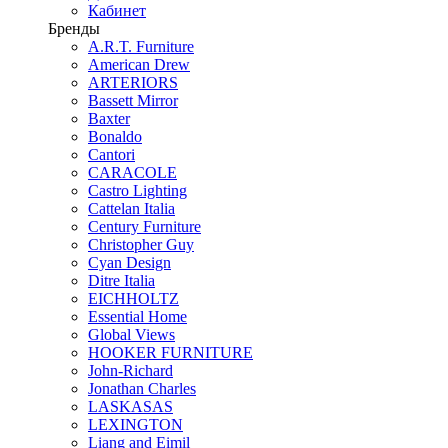
Кабинет
Бренды
A.R.T. Furniture
American Drew
ARTERIORS
Bassett Mirror
Baxter
Bonaldo
Cantori
CARACOLE
Castro Lighting
Cattelan Italia
Century Furniture
Christopher Guy
Cyan Design
Ditre Italia
EICHHOLTZ
Essential Home
Global Views
HOOKER FURNITURE
John-Richard
Jonathan Charles
LASKASAS
LEXINGTON
Liang and Eimil