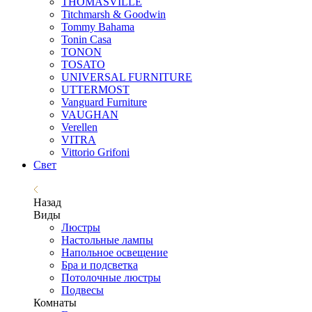
THOMASVILLE
Titchmarsh & Goodwin
Tommy Bahama
Tonin Casa
TONON
TOSATO
UNIVERSAL FURNITURE
UTTERMOST
Vanguard Furniture
VAUGHAN
Verellen
VITRA
Vittorio Grifoni
Свет
Назад
Виды
Люстры
Настольные лампы
Напольное освещение
Бра и подсветка
Потолочные люстры
Подвесы
Комнаты