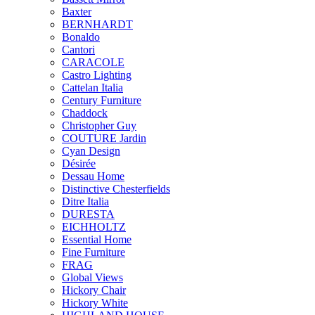
Baxter
BERNHARDT
Bonaldo
Cantori
CARACOLE
Castro Lighting
Cattelan Italia
Century Furniture
Chaddock
Christopher Guy
COUTURE Jardin
Cyan Design
Désirée
Dessau Home
Distinctive Chesterfields
Ditre Italia
DURESTA
EICHHOLTZ
Essential Home
Fine Furniture
FRAG
Global Views
Hickory Chair
Hickory White