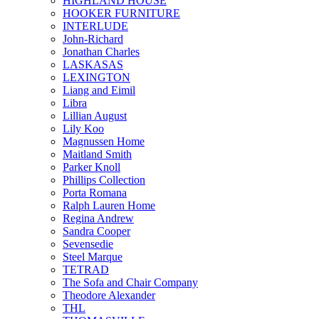
HIGHLAND HOUSE
HOOKER FURNITURE
INTERLUDE
John-Richard
Jonathan Charles
LASKASAS
LEXINGTON
Liang and Eimil
Libra
Lillian August
Lily Koo
Magnussen Home
Maitland Smith
Parker Knoll
Phillips Collection
Porta Romana
Ralph Lauren Home
Regina Andrew
Sandra Cooper
Sevensedie
Steel Marque
TETRAD
The Sofa and Chair Company
Theodore Alexander
THL