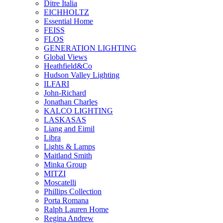
Ditre Italia
EICHHOLTZ
Essential Home
FEISS
FLOS
GENERATION LIGHTING
Global Views
Heathfield&Co
Hudson Valley Lighting
ILFARI
John-Richard
Jonathan Charles
KALCO LIGHTING
LASKASAS
Liang and Eimil
Libra
Lights & Lamps
Maitland Smith
Minka Group
MITZI
Moscatelli
Phillips Collection
Porta Romana
Ralph Lauren Home
Regina Andrew