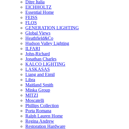
Ditre Italia
EICHHOLTZ
Essential Home
FEISS
FLOS
GENERATION LIGHTING
Global Views
Heathfield&Co
Hudson Valley Lighting
ILFARI
John-Richard
Jonathan Charles
KALCO LIGHTING
LASKASAS
Liang and Eimil
Libra
Maitland Smith
Minka Group
MITZI
Moscatelli
Phillips Collection
Porta Romana
Ralph Lauren Home
Regina Andrew
Restoration Hardware