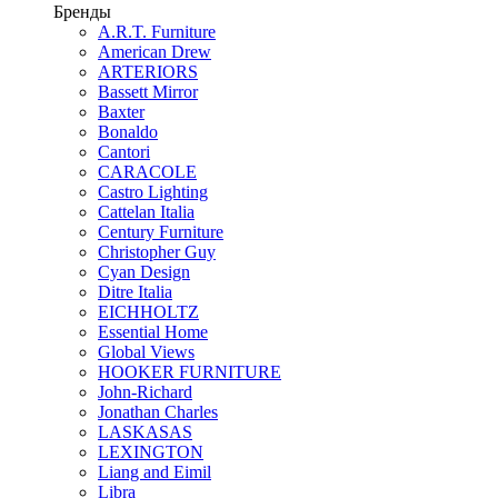
Бренды
A.R.T. Furniture
American Drew
ARTERIORS
Bassett Mirror
Baxter
Bonaldo
Cantori
CARACOLE
Castro Lighting
Cattelan Italia
Century Furniture
Christopher Guy
Cyan Design
Ditre Italia
EICHHOLTZ
Essential Home
Global Views
HOOKER FURNITURE
John-Richard
Jonathan Charles
LASKASAS
LEXINGTON
Liang and Eimil
Libra