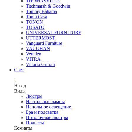
THOMASVILLE
Titchmarsh & Goodwin
Tommy Bahama
Tonin Casa
TONON
TOSATO
UNIVERSAL FURNITURE
UTTERMOST
Vanguard Furniture
VAUGHAN
Verellen
VITRA
Vittorio Grifoni
Свет
Назад
Виды
Люстры
Настольные лампы
Напольное освещение
Бра и подсветка
Потолочные люстры
Подвесы
Комнаты