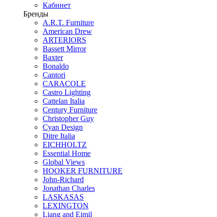
Кабинет
Бренды
A.R.T. Furniture
American Drew
ARTERIORS
Bassett Mirror
Baxter
Bonaldo
Cantori
CARACOLE
Castro Lighting
Cattelan Italia
Century Furniture
Christopher Guy
Cyan Design
Ditre Italia
EICHHOLTZ
Essential Home
Global Views
HOOKER FURNITURE
John-Richard
Jonathan Charles
LASKASAS
LEXINGTON
Liang and Eimil