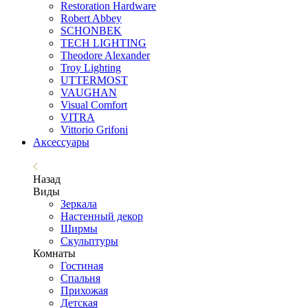
Restoration Hardware
Robert Abbey
SCHONBEK
TECH LIGHTING
Theodore Alexander
Troy Lighting
UTTERMOST
VAUGHAN
Visual Comfort
VITRA
Vittorio Grifoni
Аксессуары
Назад
Виды
Зеркала
Настенный декор
Ширмы
Скульптуры
Комнаты
Гостиная
Спальня
Прихожая
Детская