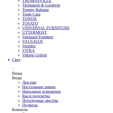
THOMASVILLE
Titchmarsh & Goodwin
Tommy Bahama
Tonin Casa
TONON
TOSATO
UNIVERSAL FURNITURE
UTTERMOST
Vanguard Furniture
VAUGHAN
Verellen
VITRA
Vittorio Grifoni
Свет
Назад
Виды
Люстры
Настольные лампы
Напольное освещение
Бра и подсветка
Потолочные люстры
Подвесы
Комнаты