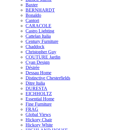
Baxter
BERNHARDT
Bonaldo
Cantori
CARACOLE
Castro Lighting
Cattelan Italia
Century Furniture
Chaddock
Christopher Guy
COUTURE Jardin
Cyan Design
Désirée
Dessau Home
Distinctive Chesterfields
Ditre Italia
DURESTA
EICHHOLTZ
Essential Home
Fine Furniture
FRAG
Global Views
Hickory Chair
Hickory White