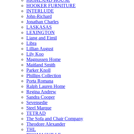
HIGHLAND HOUSE
HOOKER FURNITURE
INTERLUDE
John-Richard
Jonathan Charles
LASKASAS
LEXINGTON
Liang and Eimil
Libra
Lillian August
Lily Koo
Magnussen Home
Maitland Smith
Parker Knoll
Phillips Collection
Porta Romana
Ralph Lauren Home
Regina Andrew
Sandra Cooper
Sevensedie
Steel Marque
TETRAD
The Sofa and Chair Company
Theodore Alexander
THL