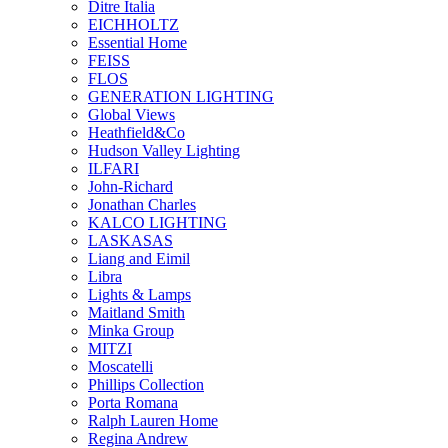
Ditre Italia
EICHHOLTZ
Essential Home
FEISS
FLOS
GENERATION LIGHTING
Global Views
Heathfield&Co
Hudson Valley Lighting
ILFARI
John-Richard
Jonathan Charles
KALCO LIGHTING
LASKASAS
Liang and Eimil
Libra
Lights & Lamps
Maitland Smith
Minka Group
MITZI
Moscatelli
Phillips Collection
Porta Romana
Ralph Lauren Home
Regina Andrew