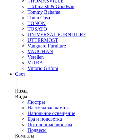
THOMASVILLE
Titchmarsh & Goodwin
Tommy Bahama
Tonin Casa
TONON
TOSATO
UNIVERSAL FURNITURE
UTTERMOST
Vanguard Furniture
VAUGHAN
Verellen
VITRA
Vittorio Grifoni
Свет
Назад
Виды
Люстры
Настольные лампы
Напольное освещение
Бра и подсветка
Потолочные люстры
Подвесы
Комнаты