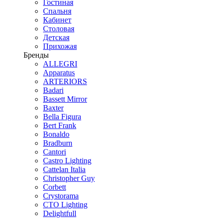
Гостиная
Спальня
Кабинет
Столовая
Детская
Прихожая
Бренды
ALLEGRI
Apparatus
ARTERIORS
Badari
Bassett Mirror
Baxter
Bella Figura
Bert Frank
Bonaldo
Bradburn
Cantori
Castro Lighting
Cattelan Italia
Christopher Guy
Corbett
Crystorama
CTO Lighting
Delightfull