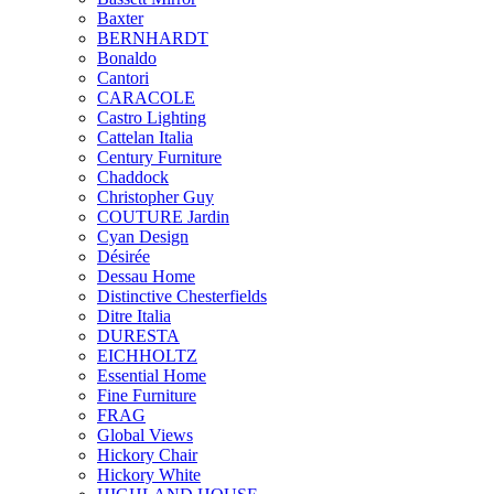
Baxter
BERNHARDT
Bonaldo
Cantori
CARACOLE
Castro Lighting
Cattelan Italia
Century Furniture
Chaddock
Christopher Guy
COUTURE Jardin
Cyan Design
Désirée
Dessau Home
Distinctive Chesterfields
Ditre Italia
DURESTA
EICHHOLTZ
Essential Home
Fine Furniture
FRAG
Global Views
Hickory Chair
Hickory White