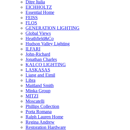
Ditre Italia
EICHHOLTZ
Essential Home
FEISS
FLOS
GENERATION LIGHTING
Global Views
Heathfield&Co
Hudson Valley Lighting
ILFARI
John-Richard
Jonathan Charles
KALCO LIGHTING
LASKASAS
Liang and Eimil
Libra
Maitland Smith
Minka Group
MITZI
Moscatelli
Phillips Collection
Porta Romana
Ralph Lauren Home
Regina Andrew
Restoration Hardware