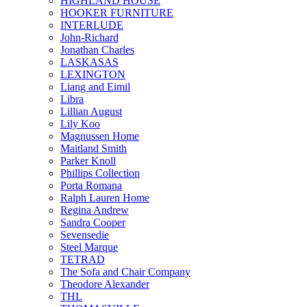
HIGHLAND HOUSE
HOOKER FURNITURE
INTERLUDE
John-Richard
Jonathan Charles
LASKASAS
LEXINGTON
Liang and Eimil
Libra
Lillian August
Lily Koo
Magnussen Home
Maitland Smith
Parker Knoll
Phillips Collection
Porta Romana
Ralph Lauren Home
Regina Andrew
Sandra Cooper
Sevensedie
Steel Marque
TETRAD
The Sofa and Chair Company
Theodore Alexander
THL