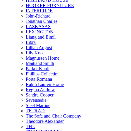
HIGHLAND HOUSE
HOOKER FURNITURE
INTERLUDE
John-Richard
Jonathan Charles
LASKASAS
LEXINGTON
Liang and Eimil
Libra
Lillian August
Lily Koo
Magnussen Home
Maitland Smith
Parker Knoll
Phillips Collection
Porta Romana
Ralph Lauren Home
Regina Andrew
Sandra Cooper
Sevensedie
Steel Marque
TETRAD
The Sofa and Chair Company
Theodore Alexander
THL