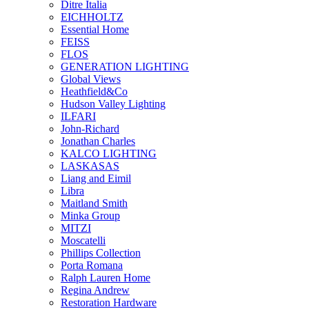
Ditre Italia
EICHHOLTZ
Essential Home
FEISS
FLOS
GENERATION LIGHTING
Global Views
Heathfield&Co
Hudson Valley Lighting
ILFARI
John-Richard
Jonathan Charles
KALCO LIGHTING
LASKASAS
Liang and Eimil
Libra
Maitland Smith
Minka Group
MITZI
Moscatelli
Phillips Collection
Porta Romana
Ralph Lauren Home
Regina Andrew
Restoration Hardware