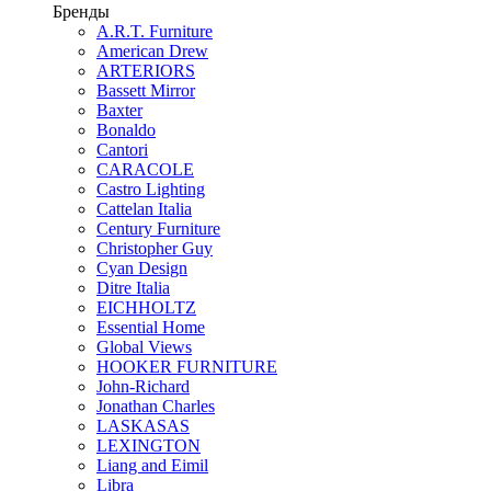
Бренды
A.R.T. Furniture
American Drew
ARTERIORS
Bassett Mirror
Baxter
Bonaldo
Cantori
CARACOLE
Castro Lighting
Cattelan Italia
Century Furniture
Christopher Guy
Cyan Design
Ditre Italia
EICHHOLTZ
Essential Home
Global Views
HOOKER FURNITURE
John-Richard
Jonathan Charles
LASKASAS
LEXINGTON
Liang and Eimil
Libra