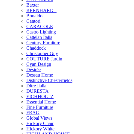
Baxter
BERNHARDT
Bonaldo
Cantori
CARACOLE
Castro Lighting
Cattelan Italia
Century Furniture
Chaddock
Christopher Guy
COUTURE Jardin
Cyan Design
Désirée
Dessau Home
Distinctive Chesterfields
Ditre Italia
DURESTA
EICHHOLTZ
Essential Home
Fine Furniture
FRAG
Global Views
Hickory Chair
Hickory White