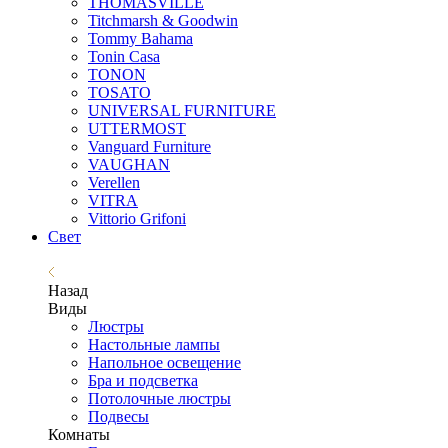
THOMASVILLE
Titchmarsh & Goodwin
Tommy Bahama
Tonin Casa
TONON
TOSATO
UNIVERSAL FURNITURE
UTTERMOST
Vanguard Furniture
VAUGHAN
Verellen
VITRA
Vittorio Grifoni
Свет
Назад
Виды
Люстры
Настольные лампы
Напольное освещение
Бра и подсветка
Потолочные люстры
Подвесы
Комнаты