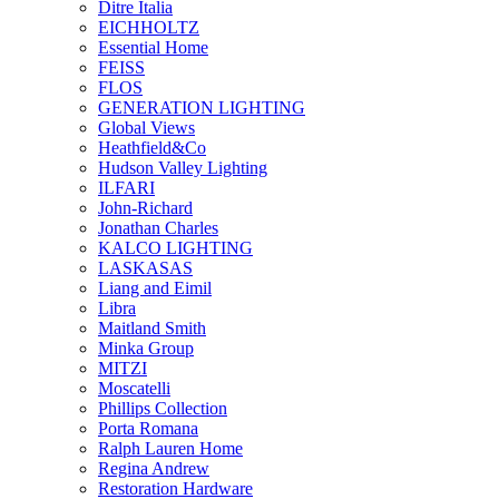
Ditre Italia
EICHHOLTZ
Essential Home
FEISS
FLOS
GENERATION LIGHTING
Global Views
Heathfield&Co
Hudson Valley Lighting
ILFARI
John-Richard
Jonathan Charles
KALCO LIGHTING
LASKASAS
Liang and Eimil
Libra
Maitland Smith
Minka Group
MITZI
Moscatelli
Phillips Collection
Porta Romana
Ralph Lauren Home
Regina Andrew
Restoration Hardware