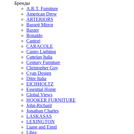
Бренды
A.R.T. Furniture
American Drew
ARTERIORS
Bassett Mirror
Baxter
Bonaldo
Cantori
CARACOLE
Castro Lighting
Cattelan Italia
Century Furniture
Christopher Guy
Cyan Design
Ditre Italia
EICHHOLTZ
Essential Home
Global Views
HOOKER FURNITURE
John-Richard
Jonathan Charles
LASKASAS
LEXINGTON
Liang and Eimil
Libra