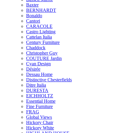
Baxter
BERNHARDT
Bonaldo
Cantori
CARACOLE
Castro Lighting
Cattelan Italia
Century Furniture
Chaddock
Christopher Guy
COUTURE Jardin
Cyan Design
Désirée
Dessau Home
Distinctive Chesterfields
Ditre Italia
DURESTA
EICHHOLTZ
Essential Home
Fine Furniture
FRAG
Global Views
Hickory Chair
Hickory White