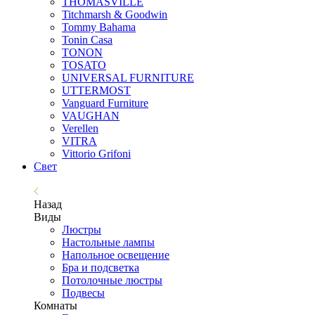
THOMASVILLE
Titchmarsh & Goodwin
Tommy Bahama
Tonin Casa
TONON
TOSATO
UNIVERSAL FURNITURE
UTTERMOST
Vanguard Furniture
VAUGHAN
Verellen
VITRA
Vittorio Grifoni
Свет
Назад
Виды
Люстры
Настольные лампы
Напольное освещение
Бра и подсветка
Потолочные люстры
Подвесы
Комнаты