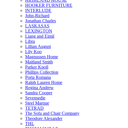
HIGHLAND HOUSE
HOOKER FURNITURE
INTERLUDE
John-Richard
Jonathan Charles
LASKASAS
LEXINGTON
Liang and Eimil
Libra
Lillian August
Lily Koo
Magnussen Home
Maitland Smith
Parker Knoll
Phillips Collection
Porta Romana
Ralph Lauren Home
Regina Andrew
Sandra Cooper
Sevensedie
Steel Marque
TETRAD
The Sofa and Chair Company
Theodore Alexander
THL