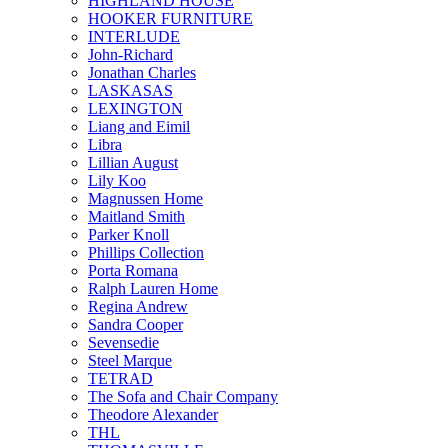
HIGHLAND HOUSE
HOOKER FURNITURE
INTERLUDE
John-Richard
Jonathan Charles
LASKASAS
LEXINGTON
Liang and Eimil
Libra
Lillian August
Lily Koo
Magnussen Home
Maitland Smith
Parker Knoll
Phillips Collection
Porta Romana
Ralph Lauren Home
Regina Andrew
Sandra Cooper
Sevensedie
Steel Marque
TETRAD
The Sofa and Chair Company
Theodore Alexander
THL