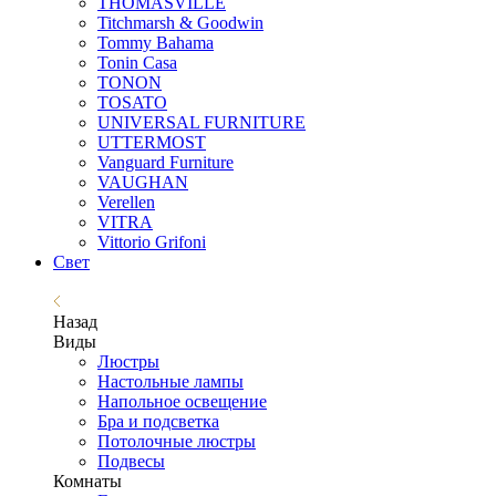
THOMASVILLE
Titchmarsh & Goodwin
Tommy Bahama
Tonin Casa
TONON
TOSATO
UNIVERSAL FURNITURE
UTTERMOST
Vanguard Furniture
VAUGHAN
Verellen
VITRA
Vittorio Grifoni
Свет
Назад
Виды
Люстры
Настольные лампы
Напольное освещение
Бра и подсветка
Потолочные люстры
Подвесы
Комнаты