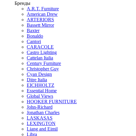
Бренды
A.R.T. Furniture
American Drew
ARTERIORS
Bassett Mirror
Baxter
Bonaldo
Cantori
CARACOLE
Castro Lighting
Cattelan Italia
Century Furniture
Christopher Guy
Cyan Design
Ditre Italia
EICHHOLTZ
Essential Home
Global Views
HOOKER FURNITURE
John-Richard
Jonathan Charles
LASKASAS
LEXINGTON
Liang and Eimil
Libra