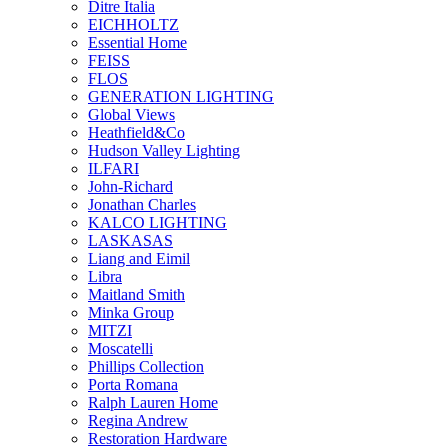
Ditre Italia
EICHHOLTZ
Essential Home
FEISS
FLOS
GENERATION LIGHTING
Global Views
Heathfield&Co
Hudson Valley Lighting
ILFARI
John-Richard
Jonathan Charles
KALCO LIGHTING
LASKASAS
Liang and Eimil
Libra
Maitland Smith
Minka Group
MITZI
Moscatelli
Phillips Collection
Porta Romana
Ralph Lauren Home
Regina Andrew
Restoration Hardware