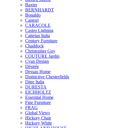
Baxter
BERNHARDT
Bonaldo
Cantori
CARACOLE
Castro Lighting
Cattelan Italia
Century Furniture
Chaddock
Christopher Guy
COUTURE Jardin
Cyan Design
Désirée
Dessau Home
Distinctive Chesterfields
Ditre Italia
DURESTA
EICHHOLTZ
Essential Home
Fine Furniture
FRAG
Global Views
Hickory Chair
Hickory White