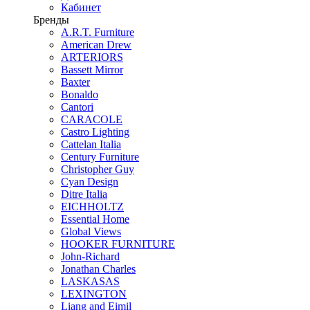
Кабинет
Бренды
A.R.T. Furniture
American Drew
ARTERIORS
Bassett Mirror
Baxter
Bonaldo
Cantori
CARACOLE
Castro Lighting
Cattelan Italia
Century Furniture
Christopher Guy
Cyan Design
Ditre Italia
EICHHOLTZ
Essential Home
Global Views
HOOKER FURNITURE
John-Richard
Jonathan Charles
LASKASAS
LEXINGTON
Liang and Eimil