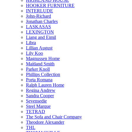
HIGHLAND HOUSE
HOOKER FURNITURE
INTERLUDE
John-Richard
Jonathan Charles
LASKASAS
LEXINGTON
Liang and Eimil
Libra
Lillian August
Lily Koo
Magnussen Home
Maitland Smith
Parker Knoll
Phillips Collection
Porta Romana
Ralph Lauren Home
Regina Andrew
Sandra Cooper
Sevensedie
Steel Marque
TETRAD
The Sofa and Chair Company
Theodore Alexander
THL