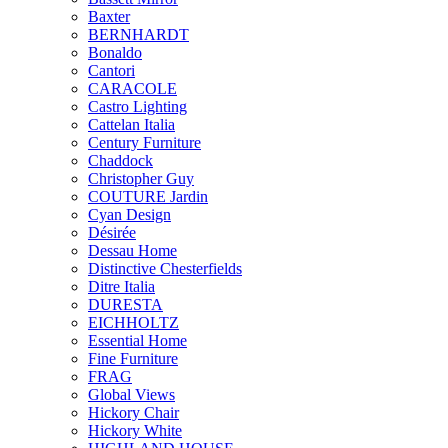
Baxter
BERNHARDT
Bonaldo
Cantori
CARACOLE
Castro Lighting
Cattelan Italia
Century Furniture
Chaddock
Christopher Guy
COUTURE Jardin
Cyan Design
Désirée
Dessau Home
Distinctive Chesterfields
Ditre Italia
DURESTA
EICHHOLTZ
Essential Home
Fine Furniture
FRAG
Global Views
Hickory Chair
Hickory White