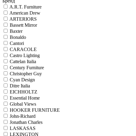
Бренд
A.R.T. Furniture
American Drew
ARTERIORS
Bassett Mirror
Baxter
Bonaldo
Cantori
CARACOLE
Castro Lighting
Cattelan Italia
Century Furniture
Christopher Guy
Cyan Design
Ditre Italia
EICHHOLTZ
Essential Home
Global Views
HOOKER FURNITURE
John-Richard
Jonathan Charles
LASKASAS
LEXINGTON