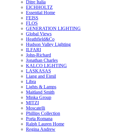
Ditre Italia
EICHHOLTZ
Essential Home
FEISS
FLOS
GENERATION LIGHTING
Global Views
Heathfield&Co
Hudson Valley Lighting
ILFARI
John-Richard
Jonathan Charles
KALCO LIGHTING
LASKASAS
Liang and Eimil
Libra
Lights & Lamps
Maitland Smith
Minka Group
MITZI
Moscatelli
Phillips Collection
Porta Romana
Ralph Lauren Home
Regina Andrew