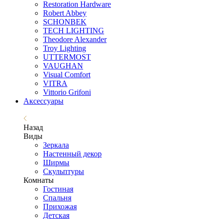
Restoration Hardware
Robert Abbey
SCHONBEK
TECH LIGHTING
Theodore Alexander
Troy Lighting
UTTERMOST
VAUGHAN
Visual Comfort
VITRA
Vittorio Grifoni
Аксессуары
Назад
Виды
Зеркала
Настенный декор
Ширмы
Скульптуры
Комнаты
Гостиная
Спальня
Прихожая
Детская