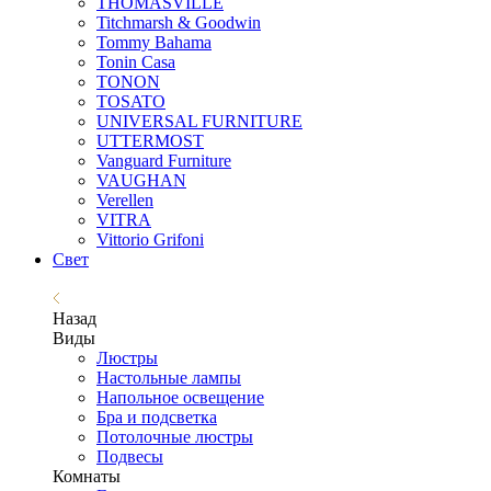
THOMASVILLE
Titchmarsh & Goodwin
Tommy Bahama
Tonin Casa
TONON
TOSATO
UNIVERSAL FURNITURE
UTTERMOST
Vanguard Furniture
VAUGHAN
Verellen
VITRA
Vittorio Grifoni
Свет
Назад
Виды
Люстры
Настольные лампы
Напольное освещение
Бра и подсветка
Потолочные люстры
Подвесы
Комнаты