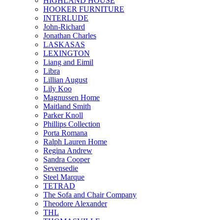
HIGHLAND HOUSE
HOOKER FURNITURE
INTERLUDE
John-Richard
Jonathan Charles
LASKASAS
LEXINGTON
Liang and Eimil
Libra
Lillian August
Lily Koo
Magnussen Home
Maitland Smith
Parker Knoll
Phillips Collection
Porta Romana
Ralph Lauren Home
Regina Andrew
Sandra Cooper
Sevensedie
Steel Marque
TETRAD
The Sofa and Chair Company
Theodore Alexander
THL