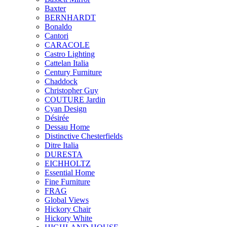
Baxter
BERNHARDT
Bonaldo
Cantori
CARACOLE
Castro Lighting
Cattelan Italia
Century Furniture
Chaddock
Christopher Guy
COUTURE Jardin
Cyan Design
Désirée
Dessau Home
Distinctive Chesterfields
Ditre Italia
DURESTA
EICHHOLTZ
Essential Home
Fine Furniture
FRAG
Global Views
Hickory Chair
Hickory White