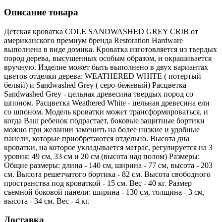
Описание товара
Детская кроватка COLE SANDWASHED GREY CRIB от
американского премиум бренда Restoration Hardware
выполнена в виде домика. Кроватка изготовляется из твердых
пород дерева, высушенных особым образом, и окрашивается
вручную. Изделие может быть выполнено в двух вариантах
цветов отделки дерева: WEATHERED WHITE ( потертый
белый) и Sandwashed Grey ( серо-бежевый) Расцветка
Sandwashed Grey - цельная древесина твердых пород со
шпоном. Расцветка Weathered White - цельная древесина ели
со шпоном. Модель кроватки может трансформироваться, и
когда Ваш ребенок подрастает, боковые защитные бортики
можно при желании заменить на более низкие и удобные
панели, которые приобретаются отдельно. Высота дна
кроватки, на которое укладывается матрас, регулируется на 3
уровня: 49 см, 33 см и 20 см (высота над полом) Размеры:
Общие размеры: длина - 140 см, ширина - 77 см, высота - 203
см. Высота решетчатого бортика - 82 см. Высота свободного
пространства под кроваткой - 15 см. Вес - 40 кг. Размер
съемной боковой панели: ширина - 130 см, толщина - 3 см,
высота - 34 см. Вес - 4 кг.
Доставка