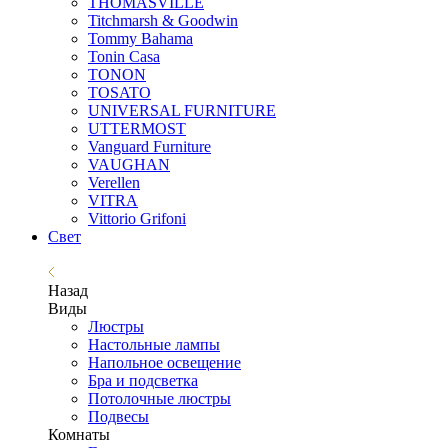
THOMASVILLE
Titchmarsh & Goodwin
Tommy Bahama
Tonin Casa
TONON
TOSATO
UNIVERSAL FURNITURE
UTTERMOST
Vanguard Furniture
VAUGHAN
Verellen
VITRA
Vittorio Grifoni
Свет
Назад
Виды
Люстры
Настольные лампы
Напольное освещение
Бра и подсветка
Потолочные люстры
Подвесы
Комнаты