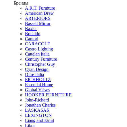
Бренды
A.R.T. Furniture
American Drew
ARTERIORS
Bassett Mirror
Baxter
Bonaldo
Cantori
CARACOLE
Castro Lighting
Cattelan Italia
Century Furniture
Christopher Guy
Cyan Design
Ditre Italia
EICHHOLTZ
Essential Home
Global Views
HOOKER FURNITURE
John-Richard
Jonathan Charles
LASKASAS
LEXINGTON
Liang and Eimil
Libra