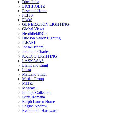
Ditre Italia
EICHHOLTZ
Essential Home
FEISS
FLOS
GENERATION LIGHTING
Global Views
Heathfield&Co
Hudson Valley Lighting
ILFARI
John-Richard
Jonathan Charles
KALCO LIGHTING
LASKASAS
Liang and Eimil
Libra
Maitland Smith
Minka Group
MITZI
Moscatelli
Phillips Collection
Porta Romana
Ralph Lauren Home
Regina Andrew
Restoration Hardware