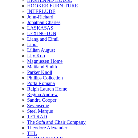
HIGHLAND HOUSE
HOOKER FURNITURE
INTERLUDE
John-Richard
Jonathan Charles
LASKASAS
LEXINGTON
Liang and Eimil
Libra
Lillian August
Lily Koo
Magnussen Home
Maitland Smith
Parker Knoll
Phillips Collection
Porta Romana
Ralph Lauren Home
Regina Andrew
Sandra Cooper
Sevensedie
Steel Marque
TETRAD
The Sofa and Chair Company
Theodore Alexander
THL