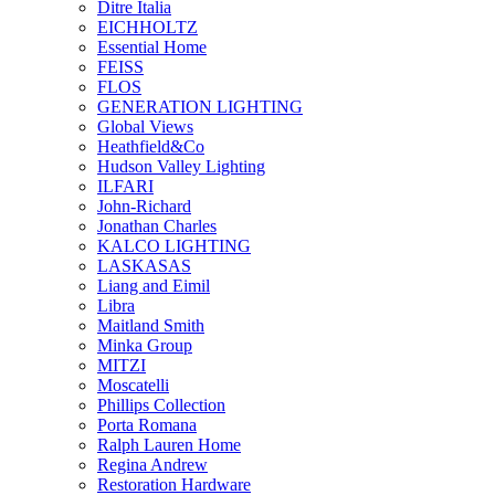
Ditre Italia
EICHHOLTZ
Essential Home
FEISS
FLOS
GENERATION LIGHTING
Global Views
Heathfield&Co
Hudson Valley Lighting
ILFARI
John-Richard
Jonathan Charles
KALCO LIGHTING
LASKASAS
Liang and Eimil
Libra
Maitland Smith
Minka Group
MITZI
Moscatelli
Phillips Collection
Porta Romana
Ralph Lauren Home
Regina Andrew
Restoration Hardware