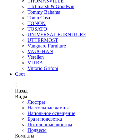
THOMASVILLE
Titchmarsh & Goodwin
Tommy Bahama
Tonin Casa
TONON
TOSATO
UNIVERSAL FURNITURE
UTTERMOST
Vanguard Furniture
VAUGHAN
Verellen
VITRA
Vittorio Grifoni
Свет
Назад
Виды
Люстры
Настольные лампы
Напольное освещение
Бра и подсветка
Потолочные люстры
Подвесы
Комнаты