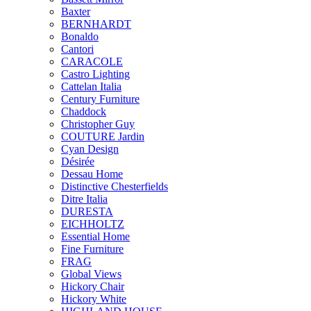
Baxter
BERNHARDT
Bonaldo
Cantori
CARACOLE
Castro Lighting
Cattelan Italia
Century Furniture
Chaddock
Christopher Guy
COUTURE Jardin
Cyan Design
Désirée
Dessau Home
Distinctive Chesterfields
Ditre Italia
DURESTA
EICHHOLTZ
Essential Home
Fine Furniture
FRAG
Global Views
Hickory Chair
Hickory White