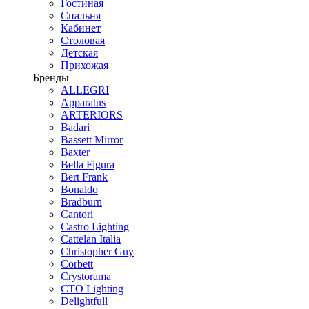
Гостиная
Спальня
Кабинет
Столовая
Детская
Прихожая
Бренды
ALLEGRI
Apparatus
ARTERIORS
Badari
Bassett Mirror
Baxter
Bella Figura
Bert Frank
Bonaldo
Bradburn
Cantori
Castro Lighting
Cattelan Italia
Christopher Guy
Corbett
Crystorama
CTO Lighting
Delightfull