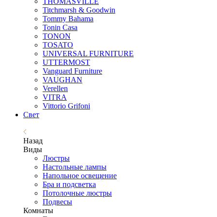
THOMASVILLE
Titchmarsh & Goodwin
Tommy Bahama
Tonin Casa
TONON
TOSATO
UNIVERSAL FURNITURE
UTTERMOST
Vanguard Furniture
VAUGHAN
Verellen
VITRA
Vittorio Grifoni
Свет
Назад
Виды
Люстры
Настольные лампы
Напольное освещение
Бра и подсветка
Потолочные люстры
Подвесы
Комнаты