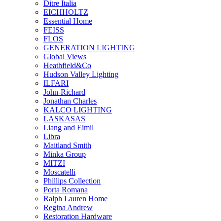
Ditre Italia
EICHHOLTZ
Essential Home
FEISS
FLOS
GENERATION LIGHTING
Global Views
Heathfield&Co
Hudson Valley Lighting
ILFARI
John-Richard
Jonathan Charles
KALCO LIGHTING
LASKASAS
Liang and Eimil
Libra
Maitland Smith
Minka Group
MITZI
Moscatelli
Phillips Collection
Porta Romana
Ralph Lauren Home
Regina Andrew
Restoration Hardware