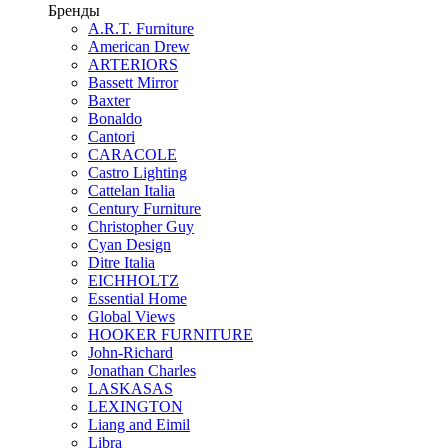
Бренды
A.R.T. Furniture
American Drew
ARTERIORS
Bassett Mirror
Baxter
Bonaldo
Cantori
CARACOLE
Castro Lighting
Cattelan Italia
Century Furniture
Christopher Guy
Cyan Design
Ditre Italia
EICHHOLTZ
Essential Home
Global Views
HOOKER FURNITURE
John-Richard
Jonathan Charles
LASKASAS
LEXINGTON
Liang and Eimil
Libra