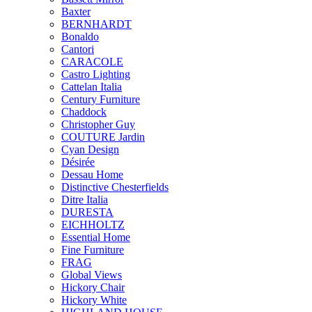
Baxter
BERNHARDT
Bonaldo
Cantori
CARACOLE
Castro Lighting
Cattelan Italia
Century Furniture
Chaddock
Christopher Guy
COUTURE Jardin
Cyan Design
Désirée
Dessau Home
Distinctive Chesterfields
Ditre Italia
DURESTA
EICHHOLTZ
Essential Home
Fine Furniture
FRAG
Global Views
Hickory Chair
Hickory White