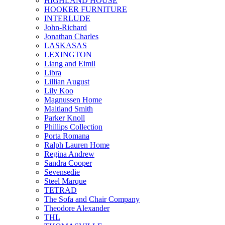
HIGHLAND HOUSE
HOOKER FURNITURE
INTERLUDE
John-Richard
Jonathan Charles
LASKASAS
LEXINGTON
Liang and Eimil
Libra
Lillian August
Lily Koo
Magnussen Home
Maitland Smith
Parker Knoll
Phillips Collection
Porta Romana
Ralph Lauren Home
Regina Andrew
Sandra Cooper
Sevensedie
Steel Marque
TETRAD
The Sofa and Chair Company
Theodore Alexander
THL