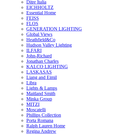
Ditre Italia
EICHHOLTZ
Essential Home
FEISS
FLOS
GENERATION LIGHTING
Global Views
Heathfield&Co
Hudson Valley Lighting
ILFARI
John-Richard
Jonathan Charles
KALCO LIGHTING
LASKASAS
Liang and Eimil
Libra
Lights & Lamps
Maitland Smith
Minka Group
MITZI
Moscatelli
Phillips Collection
Porta Romana
Ralph Lauren Home
Regina Andrew