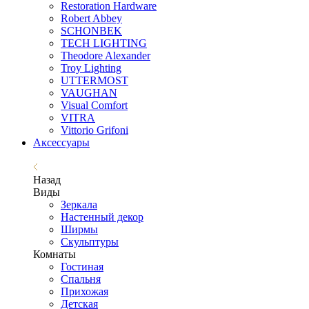
Restoration Hardware
Robert Abbey
SCHONBEK
TECH LIGHTING
Theodore Alexander
Troy Lighting
UTTERMOST
VAUGHAN
Visual Comfort
VITRA
Vittorio Grifoni
Аксессуары
Назад
Виды
Зеркала
Настенный декор
Ширмы
Скульптуры
Комнаты
Гостиная
Спальня
Прихожая
Детская