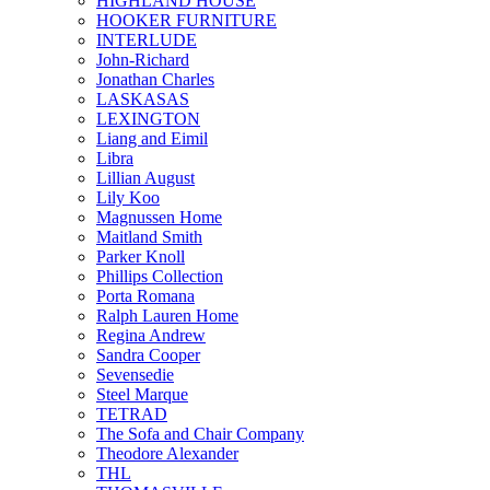
HIGHLAND HOUSE
HOOKER FURNITURE
INTERLUDE
John-Richard
Jonathan Charles
LASKASAS
LEXINGTON
Liang and Eimil
Libra
Lillian August
Lily Koo
Magnussen Home
Maitland Smith
Parker Knoll
Phillips Collection
Porta Romana
Ralph Lauren Home
Regina Andrew
Sandra Cooper
Sevensedie
Steel Marque
TETRAD
The Sofa and Chair Company
Theodore Alexander
THL