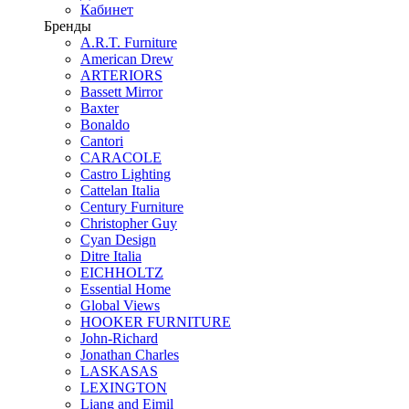
Кабинет
Бренды
A.R.T. Furniture
American Drew
ARTERIORS
Bassett Mirror
Baxter
Bonaldo
Cantori
CARACOLE
Castro Lighting
Cattelan Italia
Century Furniture
Christopher Guy
Cyan Design
Ditre Italia
EICHHOLTZ
Essential Home
Global Views
HOOKER FURNITURE
John-Richard
Jonathan Charles
LASKASAS
LEXINGTON
Liang and Eimil