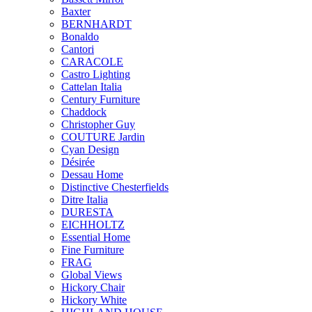
Baxter
BERNHARDT
Bonaldo
Cantori
CARACOLE
Castro Lighting
Cattelan Italia
Century Furniture
Chaddock
Christopher Guy
COUTURE Jardin
Cyan Design
Désirée
Dessau Home
Distinctive Chesterfields
Ditre Italia
DURESTA
EICHHOLTZ
Essential Home
Fine Furniture
FRAG
Global Views
Hickory Chair
Hickory White