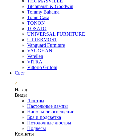
THOMASVILLE
Titchmarsh & Goodwin
Tommy Bahama
Tonin Casa
TONON
TOSATO
UNIVERSAL FURNITURE
UTTERMOST
Vanguard Furniture
VAUGHAN
Verellen
VITRA
Vittorio Grifoni
Свет
Назад
Виды
Люстры
Настольные лампы
Напольное освещение
Бра и подсветка
Потолочные люстры
Подвесы
Комнаты