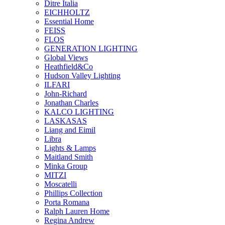
Ditre Italia
EICHHOLTZ
Essential Home
FEISS
FLOS
GENERATION LIGHTING
Global Views
Heathfield&Co
Hudson Valley Lighting
ILFARI
John-Richard
Jonathan Charles
KALCO LIGHTING
LASKASAS
Liang and Eimil
Libra
Lights & Lamps
Maitland Smith
Minka Group
MITZI
Moscatelli
Phillips Collection
Porta Romana
Ralph Lauren Home
Regina Andrew