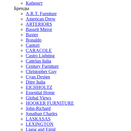
Кабинет
Бренды
A.R.T. Furniture
American Drew
ARTERIORS
Bassett Mirror
Baxter
Bonaldo
Cantori
CARACOLE
Castro Lighting
Cattelan Italia
Century Furniture
Christopher Guy
Cyan Design
Ditre Italia
EICHHOLTZ
Essential Home
Global Views
HOOKER FURNITURE
John-Richard
Jonathan Charles
LASKASAS
LEXINGTON
Liang and Eimil