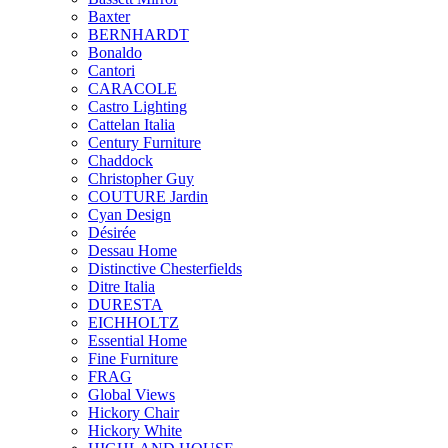
Baxter
BERNHARDT
Bonaldo
Cantori
CARACOLE
Castro Lighting
Cattelan Italia
Century Furniture
Chaddock
Christopher Guy
COUTURE Jardin
Cyan Design
Désirée
Dessau Home
Distinctive Chesterfields
Ditre Italia
DURESTA
EICHHOLTZ
Essential Home
Fine Furniture
FRAG
Global Views
Hickory Chair
Hickory White