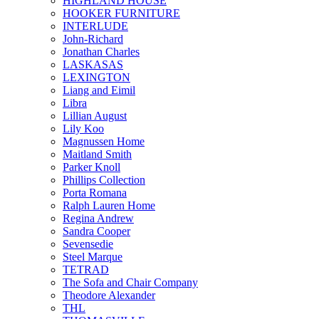
HIGHLAND HOUSE
HOOKER FURNITURE
INTERLUDE
John-Richard
Jonathan Charles
LASKASAS
LEXINGTON
Liang and Eimil
Libra
Lillian August
Lily Koo
Magnussen Home
Maitland Smith
Parker Knoll
Phillips Collection
Porta Romana
Ralph Lauren Home
Regina Andrew
Sandra Cooper
Sevensedie
Steel Marque
TETRAD
The Sofa and Chair Company
Theodore Alexander
THL