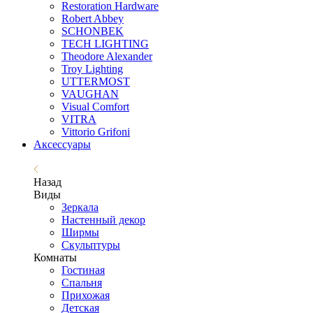
Restoration Hardware
Robert Abbey
SCHONBEK
TECH LIGHTING
Theodore Alexander
Troy Lighting
UTTERMOST
VAUGHAN
Visual Comfort
VITRA
Vittorio Grifoni
Аксессуары
Назад
Виды
Зеркала
Настенный декор
Ширмы
Скульптуры
Комнаты
Гостиная
Спальня
Прихожая
Детская