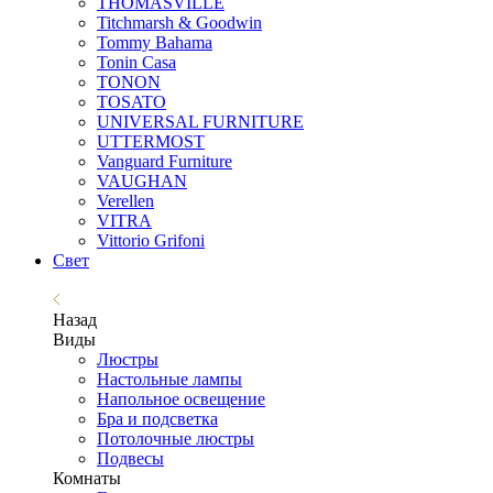
THOMASVILLE
Titchmarsh & Goodwin
Tommy Bahama
Tonin Casa
TONON
TOSATO
UNIVERSAL FURNITURE
UTTERMOST
Vanguard Furniture
VAUGHAN
Verellen
VITRA
Vittorio Grifoni
Свет
Назад
Виды
Люстры
Настольные лампы
Напольное освещение
Бра и подсветка
Потолочные люстры
Подвесы
Комнаты