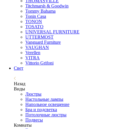
THOMASVILLE
Titchmarsh & Goodwin
Tommy Bahama
Tonin Casa
TONON
TOSATO
UNIVERSAL FURNITURE
UTTERMOST
Vanguard Furniture
VAUGHAN
Verellen
VITRA
Vittorio Grifoni
Свет
Назад
Виды
Люстры
Настольные лампы
Напольное освещение
Бра и подсветка
Потолочные люстры
Подвесы
Комнаты