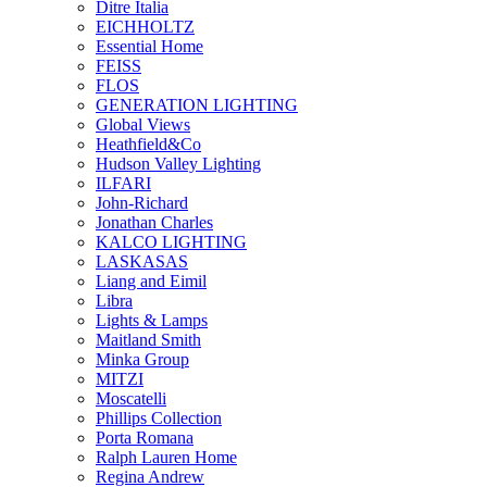
Ditre Italia
EICHHOLTZ
Essential Home
FEISS
FLOS
GENERATION LIGHTING
Global Views
Heathfield&Co
Hudson Valley Lighting
ILFARI
John-Richard
Jonathan Charles
KALCO LIGHTING
LASKASAS
Liang and Eimil
Libra
Lights & Lamps
Maitland Smith
Minka Group
MITZI
Moscatelli
Phillips Collection
Porta Romana
Ralph Lauren Home
Regina Andrew