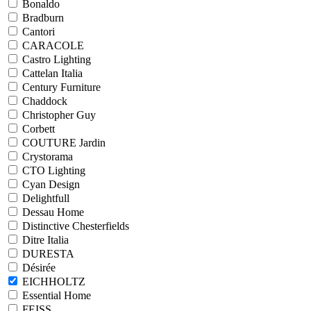
Bonaldo
Bradburn
Cantori
CARACOLE
Castro Lighting
Cattelan Italia
Century Furniture
Chaddock
Christopher Guy
Corbett
COUTURE Jardin
Crystorama
CTO Lighting
Cyan Design
Delightfull
Dessau Home
Distinctive Chesterfields
Ditre Italia
DURESTA
Désirée
EICHHOLTZ
Essential Home
FEISS