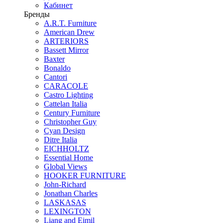
Кабинет
Бренды
A.R.T. Furniture
American Drew
ARTERIORS
Bassett Mirror
Baxter
Bonaldo
Cantori
CARACOLE
Castro Lighting
Cattelan Italia
Century Furniture
Christopher Guy
Cyan Design
Ditre Italia
EICHHOLTZ
Essential Home
Global Views
HOOKER FURNITURE
John-Richard
Jonathan Charles
LASKASAS
LEXINGTON
Liang and Eimil