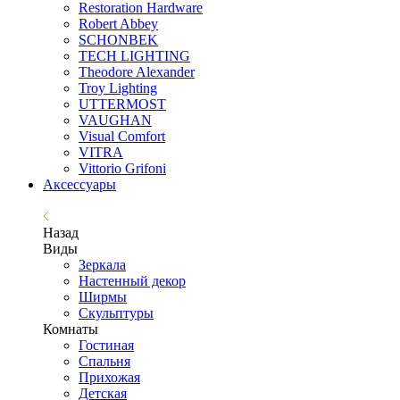
Restoration Hardware
Robert Abbey
SCHONBEK
TECH LIGHTING
Theodore Alexander
Troy Lighting
UTTERMOST
VAUGHAN
Visual Comfort
VITRA
Vittorio Grifoni
Аксессуары
Назад
Виды
Зеркала
Настенный декор
Ширмы
Скульптуры
Комнаты
Гостиная
Спальня
Прихожая
Детская