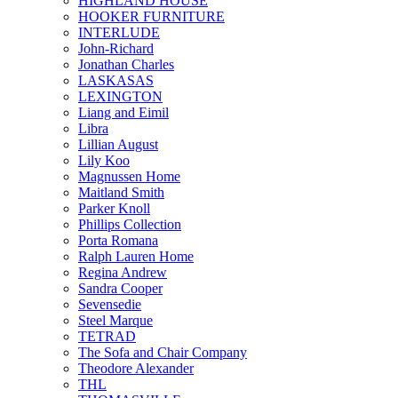
HIGHLAND HOUSE
HOOKER FURNITURE
INTERLUDE
John-Richard
Jonathan Charles
LASKASAS
LEXINGTON
Liang and Eimil
Libra
Lillian August
Lily Koo
Magnussen Home
Maitland Smith
Parker Knoll
Phillips Collection
Porta Romana
Ralph Lauren Home
Regina Andrew
Sandra Cooper
Sevensedie
Steel Marque
TETRAD
The Sofa and Chair Company
Theodore Alexander
THL