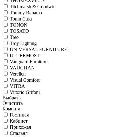
THOMASVILLE
Titchmarsh & Goodwin
Tommy Bahama
Tonin Casa
TONON
TOSATO
Treo
Troy Lighting
UNIVERSAL FURNITURE
UTTERMOST
Vanguard Furniture
VAUGHAN
Verellen
Visual Comfort
VITRA
Vittorio Grifoni
Выбрать
Очистить
Комната
Гостиная
Кабинет
Прихожая
Спальня