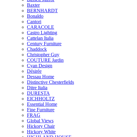
Baxter
BERNHARDT
Bonaldo
Cantori
CARACOLE
Castro Lighting
Cattelan Italia
Century Furniture
Chaddock
Christopher Guy
COUTURE Jardin
Cyan Design
Désirée
Dessau Home
Distinctive Chesterfields
Ditre Italia
DURESTA
EICHHOLTZ
Essential Home
Fine Furniture
FRAG
Global Views
Hickory Chair
Hickory White