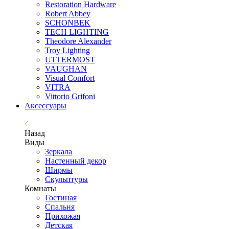
Restoration Hardware
Robert Abbey
SCHONBEK
TECH LIGHTING
Theodore Alexander
Troy Lighting
UTTERMOST
VAUGHAN
Visual Comfort
VITRA
Vittorio Grifoni
Аксессуары
Назад
Виды
Зеркала
Настенный декор
Ширмы
Скульптуры
Комнаты
Гостиная
Спальня
Прихожая
Детская