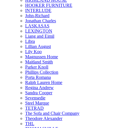
HIGHLAND HOUSE
HOOKER FURNITURE
INTERLUDE
John-Richard
Jonathan Charles
LASKASAS
LEXINGTON
Liang and Eimil
Libra
Lillian August
Lily Koo
Magnussen Home
Maitland Smith
Parker Knoll
Phillips Collection
Porta Romana
Ralph Lauren Home
Regina Andrew
Sandra Cooper
Sevensedie
Steel Marque
TETRAD
The Sofa and Chair Company
Theodore Alexander
THL