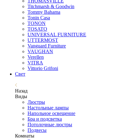
THOMASVILLE
Titchmarsh & Goodwin
Tommy Bahama
Tonin Casa
TONON
TOSATO
UNIVERSAL FURNITURE
UTTERMOST
Vanguard Furniture
VAUGHAN
Verellen
VITRA
Vittorio Grifoni
Свет
Назад
Виды
Люстры
Настольные лампы
Напольное освещение
Бра и подсветка
Потолочные люстры
Подвесы
Комнаты