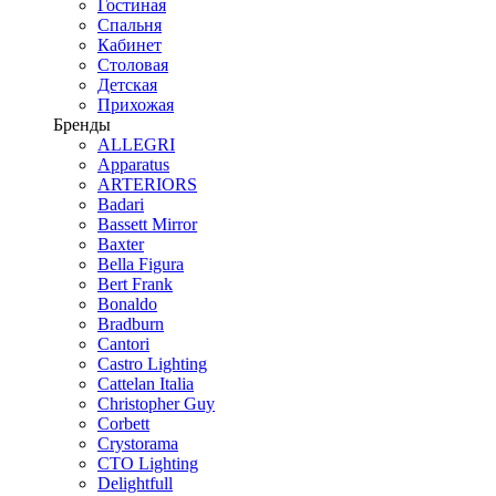
Гостиная
Спальня
Кабинет
Столовая
Детская
Прихожая
Бренды
ALLEGRI
Apparatus
ARTERIORS
Badari
Bassett Mirror
Baxter
Bella Figura
Bert Frank
Bonaldo
Bradburn
Cantori
Castro Lighting
Cattelan Italia
Christopher Guy
Corbett
Crystorama
CTO Lighting
Delightfull