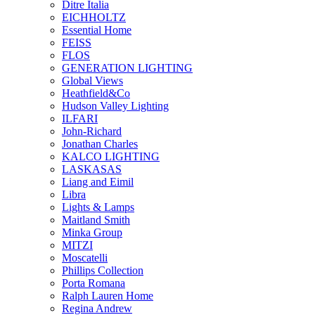
Ditre Italia
EICHHOLTZ
Essential Home
FEISS
FLOS
GENERATION LIGHTING
Global Views
Heathfield&Co
Hudson Valley Lighting
ILFARI
John-Richard
Jonathan Charles
KALCO LIGHTING
LASKASAS
Liang and Eimil
Libra
Lights & Lamps
Maitland Smith
Minka Group
MITZI
Moscatelli
Phillips Collection
Porta Romana
Ralph Lauren Home
Regina Andrew