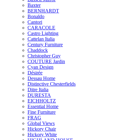
Baxter
BERNHARDT
Bonaldo
Cantori
CARACOLE
Castro Lighting
Cattelan Italia
Century Furniture
Chaddock
Christopher Guy
COUTURE Jardin
Cyan Design
Désirée
Dessau Home
Distinctive Chesterfields
Ditre Italia
DURESTA
EICHHOLTZ
Essential Home
Fine Furniture
FRAG
Global Views
Hickory Chair
Hickory White