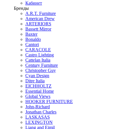
Кабинет
Бренды
A.R.T. Furniture
American Drew
ARTERIORS
Bassett Mirror
Baxter
Bonaldo
Cantori
CARACOLE
Castro Lighting
Cattelan Italia
Century Furniture
Christopher Guy
Cyan Design
Ditre Italia
EICHHOLTZ
Essential Home
Global Views
HOOKER FURNITURE
John-Richard
Jonathan Charles
LASKASAS
LEXINGTON
Liang and Eimil