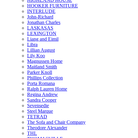
HIGHLAND HOUSE
HOOKER FURNITURE
INTERLUDE
John-Richard
Jonathan Charles
LASKASAS
LEXINGTON
Liang and Eimil
Libra
Lillian August
Lily Koo
Magnussen Home
Maitland Smith
Parker Knoll
Phillips Collection
Porta Romana
Ralph Lauren Home
Regina Andrew
Sandra Cooper
Sevensedie
Steel Marque
TETRAD
The Sofa and Chair Company
Theodore Alexander
THL