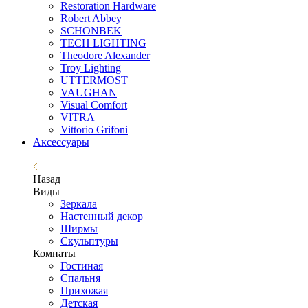
Restoration Hardware
Robert Abbey
SCHONBEK
TECH LIGHTING
Theodore Alexander
Troy Lighting
UTTERMOST
VAUGHAN
Visual Comfort
VITRA
Vittorio Grifoni
Аксессуары
Назад
Виды
Зеркала
Настенный декор
Ширмы
Скульптуры
Комнаты
Гостиная
Спальня
Прихожая
Детская