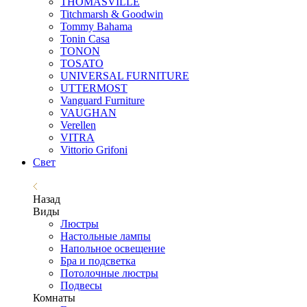
THOMASVILLE
Titchmarsh & Goodwin
Tommy Bahama
Tonin Casa
TONON
TOSATO
UNIVERSAL FURNITURE
UTTERMOST
Vanguard Furniture
VAUGHAN
Verellen
VITRA
Vittorio Grifoni
Свет
Назад
Виды
Люстры
Настольные лампы
Напольное освещение
Бра и подсветка
Потолочные люстры
Подвесы
Комнаты