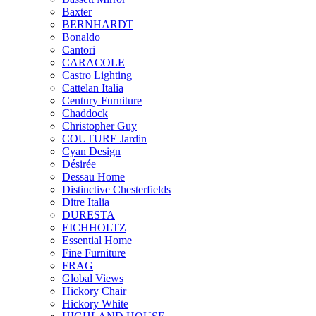
Baxter
BERNHARDT
Bonaldo
Cantori
CARACOLE
Castro Lighting
Cattelan Italia
Century Furniture
Chaddock
Christopher Guy
COUTURE Jardin
Cyan Design
Désirée
Dessau Home
Distinctive Chesterfields
Ditre Italia
DURESTA
EICHHOLTZ
Essential Home
Fine Furniture
FRAG
Global Views
Hickory Chair
Hickory White