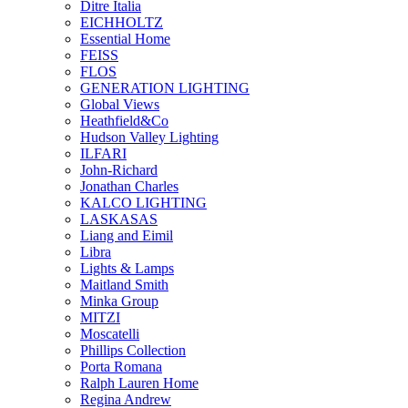
Ditre Italia
EICHHOLTZ
Essential Home
FEISS
FLOS
GENERATION LIGHTING
Global Views
Heathfield&Co
Hudson Valley Lighting
ILFARI
John-Richard
Jonathan Charles
KALCO LIGHTING
LASKASAS
Liang and Eimil
Libra
Lights & Lamps
Maitland Smith
Minka Group
MITZI
Moscatelli
Phillips Collection
Porta Romana
Ralph Lauren Home
Regina Andrew