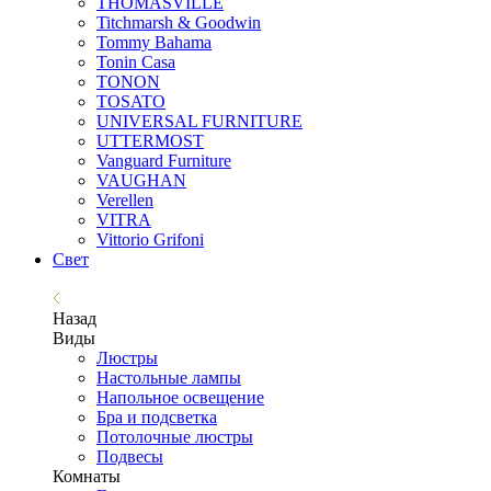
THOMASVILLE
Titchmarsh & Goodwin
Tommy Bahama
Tonin Casa
TONON
TOSATO
UNIVERSAL FURNITURE
UTTERMOST
Vanguard Furniture
VAUGHAN
Verellen
VITRA
Vittorio Grifoni
Свет
Назад
Виды
Люстры
Настольные лампы
Напольное освещение
Бра и подсветка
Потолочные люстры
Подвесы
Комнаты