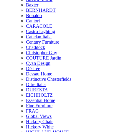
Baxter
BERNHARDT
Bonaldo
Cantori
CARACOLE
Castro Lighting
Cattelan Italia
Century Furniture
Chaddock
Christopher Guy
COUTURE Jardin
Cyan Design
Désirée
Dessau Home
Distinctive Chesterfields
Ditre Italia
DURESTA
EICHHOLTZ
Essential Home
Fine Furniture
FRAG
Global Views
Hickory Chair
Hickory White