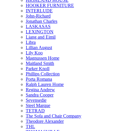
HIGHLAND HOUSE
HOOKER FURNITURE
INTERLUDE
John-Richard
Jonathan Charles
LASKASAS
LEXINGTON
Liang and Eimil
Libra
Lillian August
Lily Koo
Magnussen Home
Maitland Smith
Parker Knoll
Phillips Collection
Porta Romana
Ralph Lauren Home
Regina Andrew
Sandra Cooper
Sevensedie
Steel Marque
TETRAD
The Sofa and Chair Company
Theodore Alexander
THL