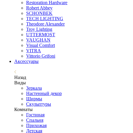
Restoration Hardware
Robert Abbey
SCHONBEK
TECH LIGHTING
Theodore Alexander
Troy Lighting
UTTERMOST
VAUGHAN
Visual Comfort
VITRA
Vittorio Grifoni
Аксессуары
Назад
Виды
Зеркала
Настенный декор
Ширмы
Скульптуры
Комнаты
Гостиная
Спальня
Прихожая
Детская