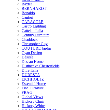
Baxter
BERNHARDT
Bonaldo
Cantori
CARACOLE
Castro Lighting
Cattelan Italia
Century Furniture
Chaddock
Christopher Guy
COUTURE Jardin
Cyan Design
Désirée
Dessau Home
Distinctive Chesterfields
Ditre Italia
DURESTA
EICHHOLTZ
Essential Home
Fine Furniture
FRAG
Global Views
Hickory Chair
Hickory White