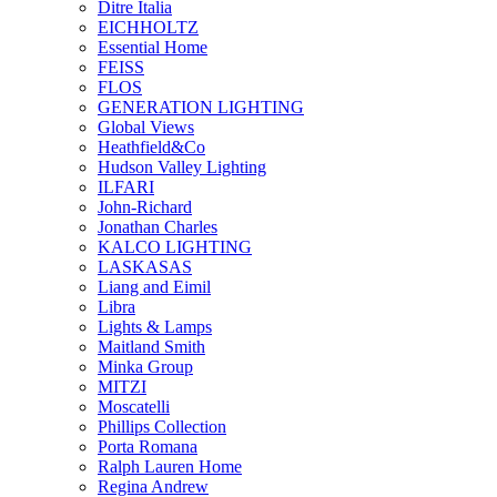
Ditre Italia
EICHHOLTZ
Essential Home
FEISS
FLOS
GENERATION LIGHTING
Global Views
Heathfield&Co
Hudson Valley Lighting
ILFARI
John-Richard
Jonathan Charles
KALCO LIGHTING
LASKASAS
Liang and Eimil
Libra
Lights & Lamps
Maitland Smith
Minka Group
MITZI
Moscatelli
Phillips Collection
Porta Romana
Ralph Lauren Home
Regina Andrew