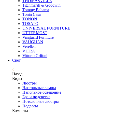
THOMASVILLE
Titchmarsh & Goodwin
Tommy Bahama
Tonin Casa
TONON
TOSATO
UNIVERSAL FURNITURE
UTTERMOST
Vanguard Furniture
VAUGHAN
Verellen
VITRA
Vittorio Grifoni
Свет
Назад
Виды
Люстры
Настольные лампы
Напольное освещение
Бра и подсветка
Потолочные люстры
Подвесы
Комнаты