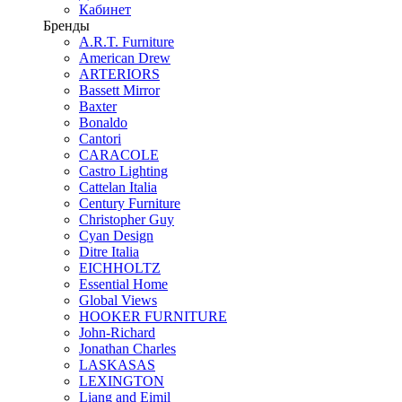
Кабинет
Бренды
A.R.T. Furniture
American Drew
ARTERIORS
Bassett Mirror
Baxter
Bonaldo
Cantori
CARACOLE
Castro Lighting
Cattelan Italia
Century Furniture
Christopher Guy
Cyan Design
Ditre Italia
EICHHOLTZ
Essential Home
Global Views
HOOKER FURNITURE
John-Richard
Jonathan Charles
LASKASAS
LEXINGTON
Liang and Eimil