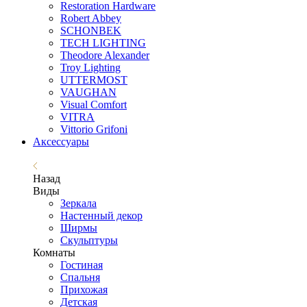
Restoration Hardware
Robert Abbey
SCHONBEK
TECH LIGHTING
Theodore Alexander
Troy Lighting
UTTERMOST
VAUGHAN
Visual Comfort
VITRA
Vittorio Grifoni
Аксессуары
Назад
Виды
Зеркала
Настенный декор
Ширмы
Скульптуры
Комнаты
Гостиная
Спальня
Прихожая
Детская