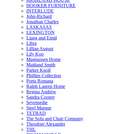
HIGHLAND HOUSE
HOOKER FURNITURE
INTERLUDE
John-Richard
Jonathan Charles
LASKASAS
LEXINGTON
Liang and Eimil
Libra
Lillian August
Lily Koo
Magnussen Home
Maitland Smith
Parker Knoll
Phillips Collection
Porta Romana
Ralph Lauren Home
Regina Andrew
Sandra Cooper
Sevensedie
Steel Marque
TETRAD
The Sofa and Chair Company
Theodore Alexander
THL