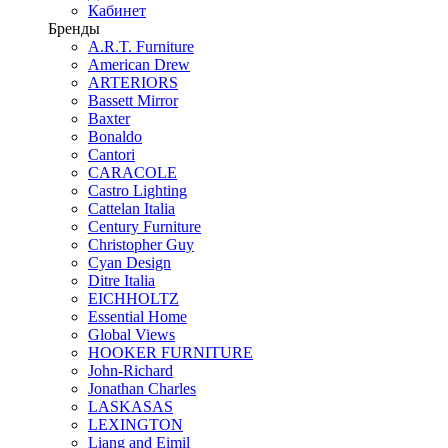
Кабинет
Бренды
A.R.T. Furniture
American Drew
ARTERIORS
Bassett Mirror
Baxter
Bonaldo
Cantori
CARACOLE
Castro Lighting
Cattelan Italia
Century Furniture
Christopher Guy
Cyan Design
Ditre Italia
EICHHOLTZ
Essential Home
Global Views
HOOKER FURNITURE
John-Richard
Jonathan Charles
LASKASAS
LEXINGTON
Liang and Eimil