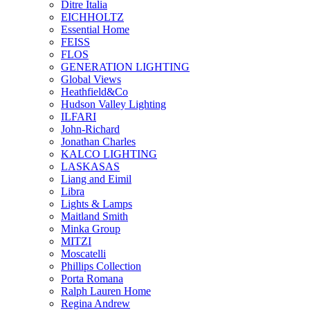
Ditre Italia
EICHHOLTZ
Essential Home
FEISS
FLOS
GENERATION LIGHTING
Global Views
Heathfield&Co
Hudson Valley Lighting
ILFARI
John-Richard
Jonathan Charles
KALCO LIGHTING
LASKASAS
Liang and Eimil
Libra
Lights & Lamps
Maitland Smith
Minka Group
MITZI
Moscatelli
Phillips Collection
Porta Romana
Ralph Lauren Home
Regina Andrew