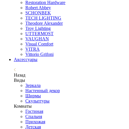
Restoration Hardware
Robert Abbey
SCHONBEK
TECH LIGHTING
Theodore Alexander
Troy Lighting
UTTERMOST
VAUGHAN
Visual Comfort
VITRA
Vittorio Grifoni
Аксессуары
Назад
Виды
Зеркала
Настенный декор
Ширмы
Скульптуры
Комнаты
Гостиная
Спальня
Прихожая
Детская