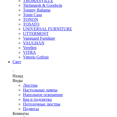
THOMASVILLE
Titchmarsh & Goodwin
Tommy Bahama
Tonin Casa
TONON
TOSATO
UNIVERSAL FURNITURE
UTTERMOST
Vanguard Furniture
VAUGHAN
Verellen
VITRA
Vittorio Grifoni
Свет
Назад
Виды
Люстры
Настольные лампы
Напольное освещение
Бра и подсветка
Потолочные люстры
Подвесы
Комнаты