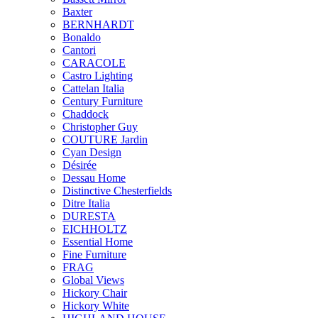
Baxter
BERNHARDT
Bonaldo
Cantori
CARACOLE
Castro Lighting
Cattelan Italia
Century Furniture
Chaddock
Christopher Guy
COUTURE Jardin
Cyan Design
Désirée
Dessau Home
Distinctive Chesterfields
Ditre Italia
DURESTA
EICHHOLTZ
Essential Home
Fine Furniture
FRAG
Global Views
Hickory Chair
Hickory White