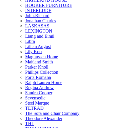
HIGHLAND HOUSE
HOOKER FURNITURE
INTERLUDE
John-Richard
Jonathan Charles
LASKASAS
LEXINGTON
Liang and Eimil
Libra
Lillian August
Lily Koo
Magnussen Home
Maitland Smith
Parker Knoll
Phillips Collection
Porta Romana
Ralph Lauren Home
Regina Andrew
Sandra Cooper
Sevensedie
Steel Marque
TETRAD
The Sofa and Chair Company
Theodore Alexander
THL