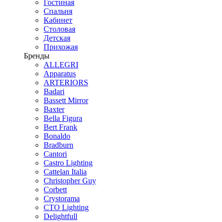
Гостиная
Спальня
Кабинет
Столовая
Детская
Прихожая
Бренды
ALLEGRI
Apparatus
ARTERIORS
Badari
Bassett Mirror
Baxter
Bella Figura
Bert Frank
Bonaldo
Bradburn
Cantori
Castro Lighting
Cattelan Italia
Christopher Guy
Corbett
Crystorama
CTO Lighting
Delightfull