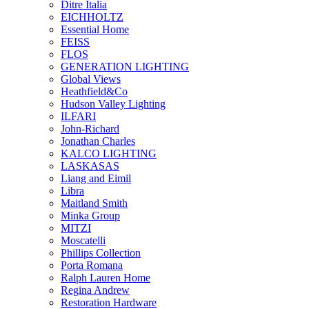
Ditre Italia
EICHHOLTZ
Essential Home
FEISS
FLOS
GENERATION LIGHTING
Global Views
Heathfield&Co
Hudson Valley Lighting
ILFARI
John-Richard
Jonathan Charles
KALCO LIGHTING
LASKASAS
Liang and Eimil
Libra
Maitland Smith
Minka Group
MITZI
Moscatelli
Phillips Collection
Porta Romana
Ralph Lauren Home
Regina Andrew
Restoration Hardware