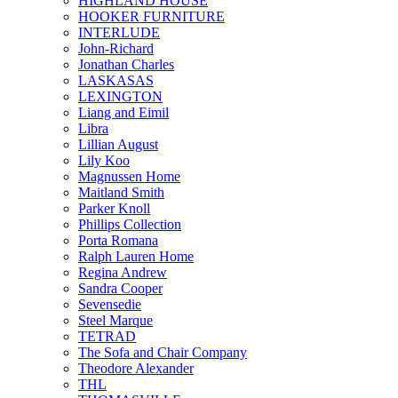
HIGHLAND HOUSE
HOOKER FURNITURE
INTERLUDE
John-Richard
Jonathan Charles
LASKASAS
LEXINGTON
Liang and Eimil
Libra
Lillian August
Lily Koo
Magnussen Home
Maitland Smith
Parker Knoll
Phillips Collection
Porta Romana
Ralph Lauren Home
Regina Andrew
Sandra Cooper
Sevensedie
Steel Marque
TETRAD
The Sofa and Chair Company
Theodore Alexander
THL