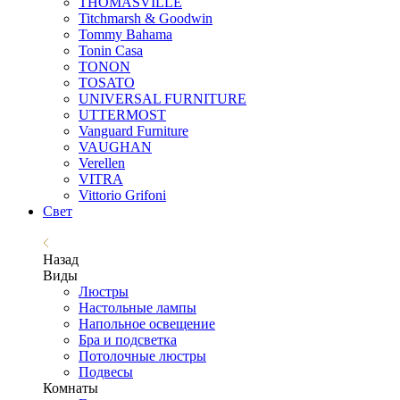
THOMASVILLE
Titchmarsh & Goodwin
Tommy Bahama
Tonin Casa
TONON
TOSATO
UNIVERSAL FURNITURE
UTTERMOST
Vanguard Furniture
VAUGHAN
Verellen
VITRA
Vittorio Grifoni
Свет
Назад
Виды
Люстры
Настольные лампы
Напольное освещение
Бра и подсветка
Потолочные люстры
Подвесы
Комнаты