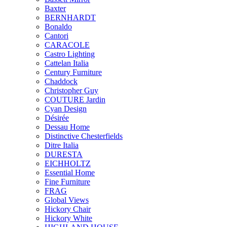
Baxter
BERNHARDT
Bonaldo
Cantori
CARACOLE
Castro Lighting
Cattelan Italia
Century Furniture
Chaddock
Christopher Guy
COUTURE Jardin
Cyan Design
Désirée
Dessau Home
Distinctive Chesterfields
Ditre Italia
DURESTA
EICHHOLTZ
Essential Home
Fine Furniture
FRAG
Global Views
Hickory Chair
Hickory White