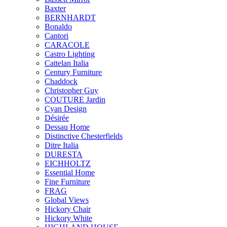
Baxter
BERNHARDT
Bonaldo
Cantori
CARACOLE
Castro Lighting
Cattelan Italia
Century Furniture
Chaddock
Christopher Guy
COUTURE Jardin
Cyan Design
Désirée
Dessau Home
Distinctive Chesterfields
Ditre Italia
DURESTA
EICHHOLTZ
Essential Home
Fine Furniture
FRAG
Global Views
Hickory Chair
Hickory White