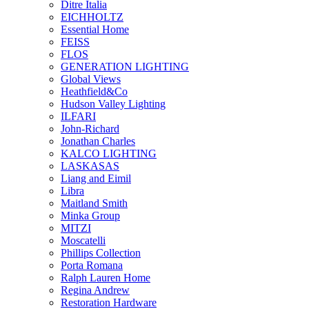
Ditre Italia
EICHHOLTZ
Essential Home
FEISS
FLOS
GENERATION LIGHTING
Global Views
Heathfield&Co
Hudson Valley Lighting
ILFARI
John-Richard
Jonathan Charles
KALCO LIGHTING
LASKASAS
Liang and Eimil
Libra
Maitland Smith
Minka Group
MITZI
Moscatelli
Phillips Collection
Porta Romana
Ralph Lauren Home
Regina Andrew
Restoration Hardware