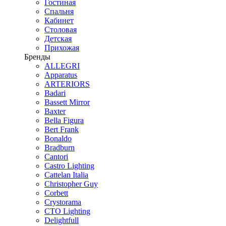
Гостиная
Спальня
Кабинет
Столовая
Детская
Прихожая
Бренды
ALLEGRI
Apparatus
ARTERIORS
Badari
Bassett Mirror
Baxter
Bella Figura
Bert Frank
Bonaldo
Bradburn
Cantori
Castro Lighting
Cattelan Italia
Christopher Guy
Corbett
Crystorama
CTO Lighting
Delightfull