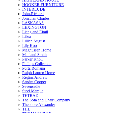
HIGHLAND HOUSE
HOOKER FURNITURE
INTERLUDE
John-Richard
Jonathan Charles
LASKASAS
LEXINGTON
Liang and Eimil
Libra
Lillian August
Lily Koo
Magnussen Home
Maitland Smith
Parker Knoll
Phillips Collection
Porta Romana
Ralph Lauren Home
Regina Andrew
Sandra Cooper
Sevensedie
Steel Marque
TETRAD
The Sofa and Chair Company
Theodore Alexander
THL