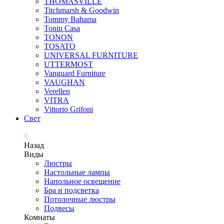
THOMASVILLE
Titchmarsh & Goodwin
Tommy Bahama
Tonin Casa
TONON
TOSATO
UNIVERSAL FURNITURE
UTTERMOST
Vanguard Furniture
VAUGHAN
Verellen
VITRA
Vittorio Grifoni
Свет
Назад
Виды
Люстры
Настольные лампы
Напольное освещение
Бра и подсветка
Потолочные люстры
Подвесы
Комнаты