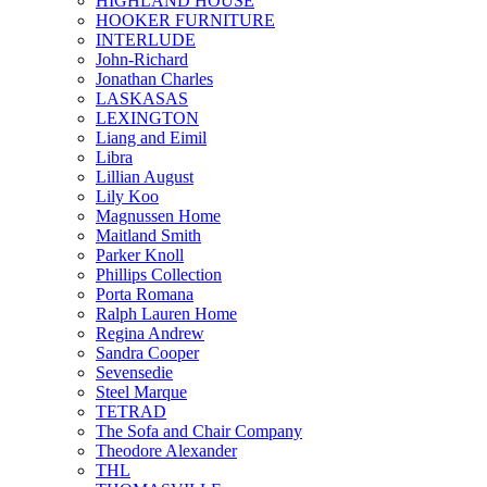
HIGHLAND HOUSE
HOOKER FURNITURE
INTERLUDE
John-Richard
Jonathan Charles
LASKASAS
LEXINGTON
Liang and Eimil
Libra
Lillian August
Lily Koo
Magnussen Home
Maitland Smith
Parker Knoll
Phillips Collection
Porta Romana
Ralph Lauren Home
Regina Andrew
Sandra Cooper
Sevensedie
Steel Marque
TETRAD
The Sofa and Chair Company
Theodore Alexander
THL