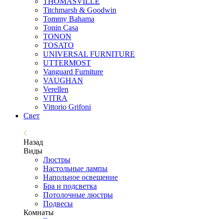
THOMASVILLE
Titchmarsh & Goodwin
Tommy Bahama
Tonin Casa
TONON
TOSATO
UNIVERSAL FURNITURE
UTTERMOST
Vanguard Furniture
VAUGHAN
Verellen
VITRA
Vittorio Grifoni
Свет
Назад
Виды
Люстры
Настольные лампы
Напольное освещение
Бра и подсветка
Потолочные люстры
Подвесы
Комнаты