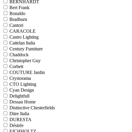
BERNHARDT
Bert Frank
Bonaldo
Bradburn
Cantori
CARACOLE
Castro Lighting
Cattelan Italia
Century Furniture
Chaddock
Christopher Guy
Corbett
COUTURE Jardin
Crystorama
CTO Lighting
Cyan Design
Delightfull
Dessau Home
Distinctive Chesterfields
Ditre Italia
DURESTA
Désirée
EICHHOLTZ