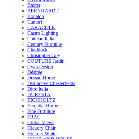
Baxter
BERNHARDT
Bonaldo
Cantori
CARACOLE
Castro Lighting
Cattelan Italia
Century Furniture
Chaddock
Christopher Guy
COUTURE Jardin
Cyan Design
Désirée
Dessau Home
Distinctive Chesterfields
Ditre Italia
DURESTA
EICHHOLTZ
Essential Home
Fine Furniture
FRAG
Global Views
Hickory Chair
Hickory White