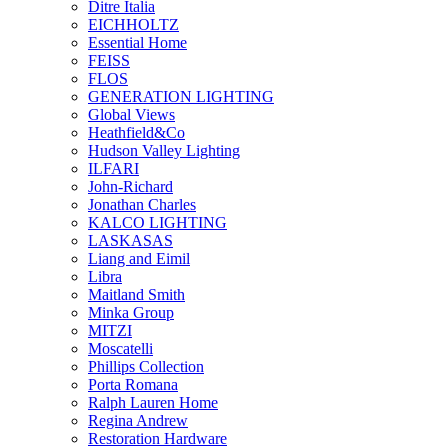
Ditre Italia
EICHHOLTZ
Essential Home
FEISS
FLOS
GENERATION LIGHTING
Global Views
Heathfield&Co
Hudson Valley Lighting
ILFARI
John-Richard
Jonathan Charles
KALCO LIGHTING
LASKASAS
Liang and Eimil
Libra
Maitland Smith
Minka Group
MITZI
Moscatelli
Phillips Collection
Porta Romana
Ralph Lauren Home
Regina Andrew
Restoration Hardware