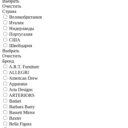
Выбрать
Очистить
Страна
Великобритания
Италия
Нидерланды
Португалия
США
Швейцария
Выбрать
Очистить
Бренд
A.R.T. Furniture
ALLEGRI
American Drew
Apparatus
Aria Designs
ARTERIORS
Badari
Barbara Barry
Bassett Mirror
Baxter
Bella Figura