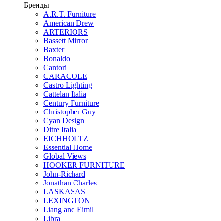
Бренды
A.R.T. Furniture
American Drew
ARTERIORS
Bassett Mirror
Baxter
Bonaldo
Cantori
CARACOLE
Castro Lighting
Cattelan Italia
Century Furniture
Christopher Guy
Cyan Design
Ditre Italia
EICHHOLTZ
Essential Home
Global Views
HOOKER FURNITURE
John-Richard
Jonathan Charles
LASKASAS
LEXINGTON
Liang and Eimil
Libra