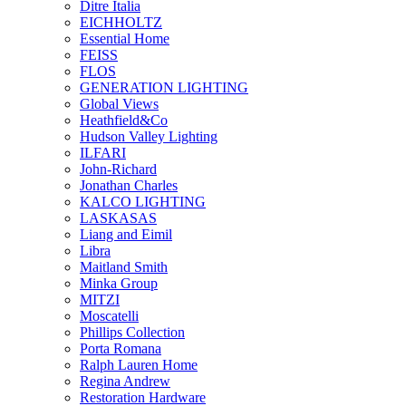
Ditre Italia
EICHHOLTZ
Essential Home
FEISS
FLOS
GENERATION LIGHTING
Global Views
Heathfield&Co
Hudson Valley Lighting
ILFARI
John-Richard
Jonathan Charles
KALCO LIGHTING
LASKASAS
Liang and Eimil
Libra
Maitland Smith
Minka Group
MITZI
Moscatelli
Phillips Collection
Porta Romana
Ralph Lauren Home
Regina Andrew
Restoration Hardware