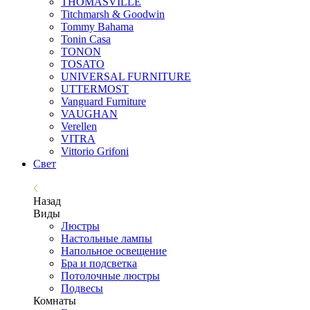
THOMASVILLE
Titchmarsh & Goodwin
Tommy Bahama
Tonin Casa
TONON
TOSATO
UNIVERSAL FURNITURE
UTTERMOST
Vanguard Furniture
VAUGHAN
Verellen
VITRA
Vittorio Grifoni
Свет
Назад
Виды
Люстры
Настольные лампы
Напольное освещение
Бра и подсветка
Потолочные люстры
Подвесы
Комнаты