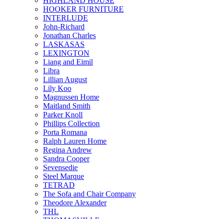
HIGHLAND HOUSE
HOOKER FURNITURE
INTERLUDE
John-Richard
Jonathan Charles
LASKASAS
LEXINGTON
Liang and Eimil
Libra
Lillian August
Lily Koo
Magnussen Home
Maitland Smith
Parker Knoll
Phillips Collection
Porta Romana
Ralph Lauren Home
Regina Andrew
Sandra Cooper
Sevensedie
Steel Marque
TETRAD
The Sofa and Chair Company
Theodore Alexander
THL