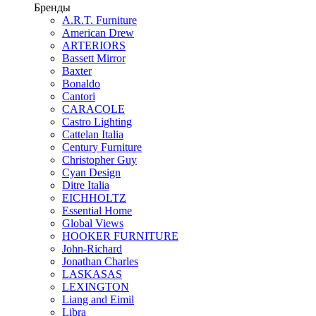
Бренды
A.R.T. Furniture
American Drew
ARTERIORS
Bassett Mirror
Baxter
Bonaldo
Cantori
CARACOLE
Castro Lighting
Cattelan Italia
Century Furniture
Christopher Guy
Cyan Design
Ditre Italia
EICHHOLTZ
Essential Home
Global Views
HOOKER FURNITURE
John-Richard
Jonathan Charles
LASKASAS
LEXINGTON
Liang and Eimil
Libra