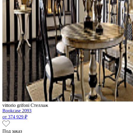
vittorio grifoni
Стеллаж
Bookcase 2093
от
374 929 ₽
Под заказ