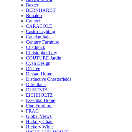
Baxter
BERNHARDT
Bonaldo
Cantori
CARACOLE
Castro Lighting
Cattelan Italia
Century Furniture
Chaddock
Christopher Guy
COUTURE Jardin
Cyan Design
Désirée
Dessau Home
Distinctive Chesterfields
Ditre Italia
DURESTA
EICHHOLTZ
Essential Home
Fine Furniture
FRAG
Global Views
Hickory Chair
Hickory White