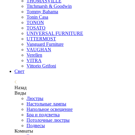
THOMASVILLE
Titchmarsh & Goodwin
Tommy Bahama
Tonin Casa
TONON
TOSATO
UNIVERSAL FURNITURE
UTTERMOST
Vanguard Furniture
VAUGHAN
Verellen
VITRA
Vittorio Grifoni
Свет
Назад
Виды
Люстры
Настольные лампы
Напольное освещение
Бра и подсветка
Потолочные люстры
Подвесы
Комнаты