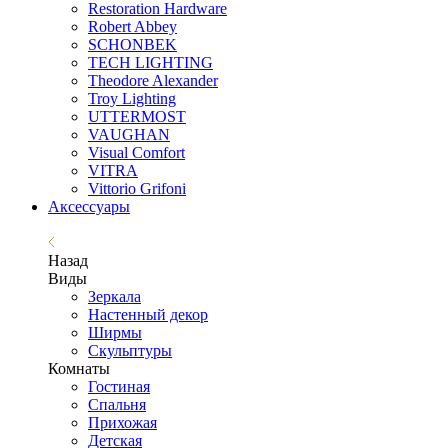
Restoration Hardware
Robert Abbey
SCHONBEK
TECH LIGHTING
Theodore Alexander
Troy Lighting
UTTERMOST
VAUGHAN
Visual Comfort
VITRA
Vittorio Grifoni
Аксессуары
Назад
Виды
Зеркала
Настенный декор
Ширмы
Скульптуры
Комнаты
Гостиная
Спальня
Прихожая
Детская