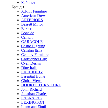
Кабинет
Бренды
A.R.T. Furniture
American Drew
ARTERIORS
Bassett Mirror
Baxter
Bonaldo
Cantori
CARACOLE
Castro Lighting
Cattelan Italia
Century Furniture
Christopher Guy
Cyan Design
Ditre Italia
EICHHOLTZ
Essential Home
Global Views
HOOKER FURNITURE
John-Richard
Jonathan Charles
LASKASAS
LEXINGTON
Liang and Eimil