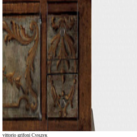
vittorio grifoni
Сундук