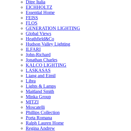
Ditre Italia
EICHHOLTZ
Essential Home
FEISS
FLOS
GENERATION LIGHTING
Global Views
Heathfield&Co
Hudson Valley Lighting
ILFARI
John-Richard
Jonathan Charles
KALCO LIGHTING
LASKASAS
Liang and Eimil
Libra
Lights & Lamps
Maitland Smith
Minka Group
MITZI
Moscatelli
Phillips Collection
Porta Romana
Ralph Lauren Home
Regina Andrew