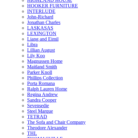
HIGHLAND HOUSE
HOOKER FURNITURE
INTERLUDE
John-Richard
Jonathan Charles
LASKASAS
LEXINGTON
Liang and Eimil
Libra
Lillian August
Lily Koo
Magnussen Home
Maitland Smith
Parker Knoll
Phillips Collection
Porta Romana
Ralph Lauren Home
Regina Andrew
Sandra Cooper
Sevensedie
Steel Marque
TETRAD
The Sofa and Chair Company
Theodore Alexander
THL