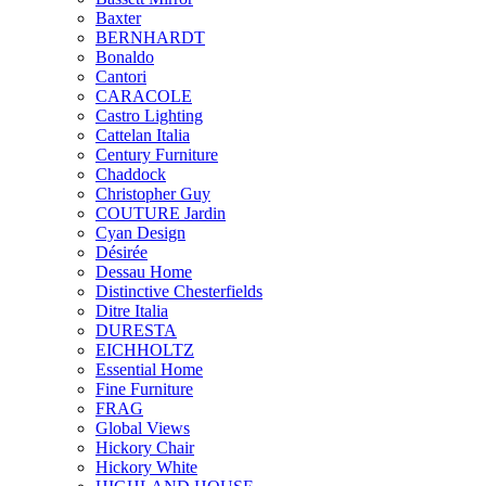
Baxter
BERNHARDT
Bonaldo
Cantori
CARACOLE
Castro Lighting
Cattelan Italia
Century Furniture
Chaddock
Christopher Guy
COUTURE Jardin
Cyan Design
Désirée
Dessau Home
Distinctive Chesterfields
Ditre Italia
DURESTA
EICHHOLTZ
Essential Home
Fine Furniture
FRAG
Global Views
Hickory Chair
Hickory White