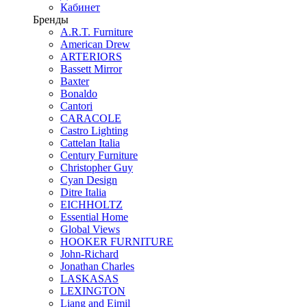
Кабинет
Бренды
A.R.T. Furniture
American Drew
ARTERIORS
Bassett Mirror
Baxter
Bonaldo
Cantori
CARACOLE
Castro Lighting
Cattelan Italia
Century Furniture
Christopher Guy
Cyan Design
Ditre Italia
EICHHOLTZ
Essential Home
Global Views
HOOKER FURNITURE
John-Richard
Jonathan Charles
LASKASAS
LEXINGTON
Liang and Eimil