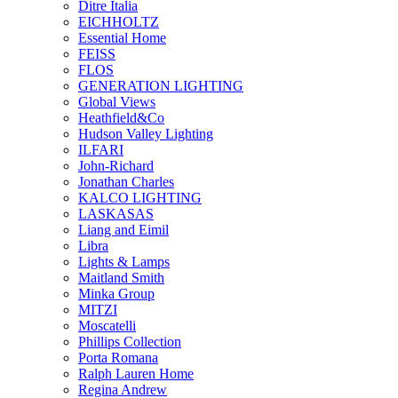
Ditre Italia
EICHHOLTZ
Essential Home
FEISS
FLOS
GENERATION LIGHTING
Global Views
Heathfield&Co
Hudson Valley Lighting
ILFARI
John-Richard
Jonathan Charles
KALCO LIGHTING
LASKASAS
Liang and Eimil
Libra
Lights & Lamps
Maitland Smith
Minka Group
MITZI
Moscatelli
Phillips Collection
Porta Romana
Ralph Lauren Home
Regina Andrew