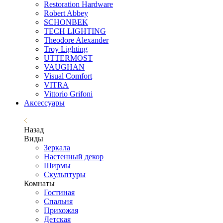
Restoration Hardware
Robert Abbey
SCHONBEK
TECH LIGHTING
Theodore Alexander
Troy Lighting
UTTERMOST
VAUGHAN
Visual Comfort
VITRA
Vittorio Grifoni
Аксессуары
Назад
Виды
Зеркала
Настенный декор
Ширмы
Скульптуры
Комнаты
Гостиная
Спальня
Прихожая
Детская