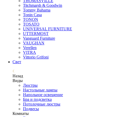
THOMASVILLE
Titchmarsh & Goodwin
Tommy Bahama
Tonin Casa
TONON
TOSATO
UNIVERSAL FURNITURE
UTTERMOST
Vanguard Furniture
VAUGHAN
Verellen
VITRA
Vittorio Grifoni
Свет
Назад
Виды
Люстры
Настольные лампы
Напольное освещение
Бра и подсветка
Потолочные люстры
Подвесы
Комнаты