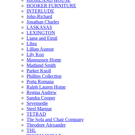
HIGHLAND HOUSE
HOOKER FURNITURE
INTERLUDE
John-Richard
Jonathan Charles
LASKASAS
LEXINGTON
Liang and Eimil
Libra
Lillian August
Lily Koo
Magnussen Home
Maitland Smith
Parker Knoll
Phillips Collection
Porta Romana
Ralph Lauren Home
Regina Andrew
Sandra Cooper
Sevensedie
Steel Marque
TETRAD
The Sofa and Chair Company
Theodore Alexander
THL