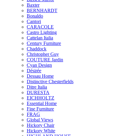
Baxter
BERNHARDT
Bonaldo
Cantori
CARACOLE
Castro Lighting
Cattelan Italia
Century Furniture
Chaddock
Christopher Guy
COUTURE Jardin
Cyan Design
Désirée
Dessau Home
Distinctive Chesterfields
Ditre Italia
DURESTA
EICHHOLTZ
Essential Home
Fine Furniture
FRAG
Global Views
Hickory Chair
Hickory White