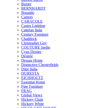
Baxter
BERNHARDT
Bonaldo
Cantori
CARACOLE
Castro Lighting
Cattelan Italia
Century Furniture
Chaddock
Christopher Guy
COUTURE Jardin
Cyan Design
Désirée
Dessau Home
Distinctive Chesterfields
Ditre Italia
DURESTA
EICHHOLTZ
Essential Home
Fine Furniture
FRAG
Global Views
Hickory Chair
Hickory White