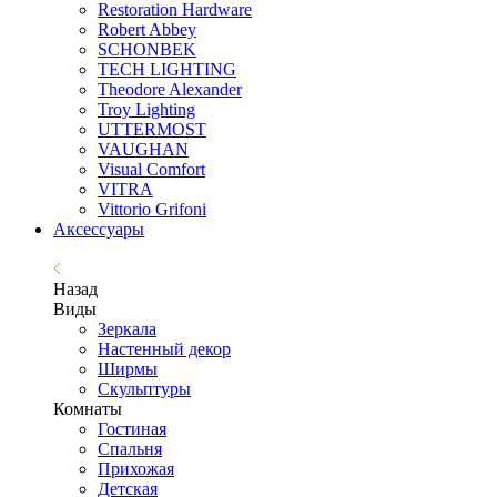
Restoration Hardware
Robert Abbey
SCHONBEK
TECH LIGHTING
Theodore Alexander
Troy Lighting
UTTERMOST
VAUGHAN
Visual Comfort
VITRA
Vittorio Grifoni
Аксессуары
Назад
Виды
Зеркала
Настенный декор
Ширмы
Скульптуры
Комнаты
Гостиная
Спальня
Прихожая
Детская