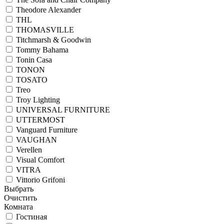
Theodore Alexander
THL
THOMASVILLE
Titchmarsh & Goodwin
Tommy Bahama
Tonin Casa
TONON
TOSATO
Treo
Troy Lighting
UNIVERSAL FURNITURE
UTTERMOST
Vanguard Furniture
VAUGHAN
Verellen
Visual Comfort
VITRA
Vittorio Grifoni
Выбрать
Очистить
Комната
Гостиная