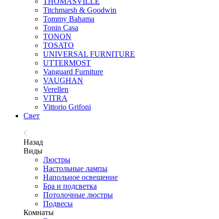
THOMASVILLE
Titchmarsh & Goodwin
Tommy Bahama
Tonin Casa
TONON
TOSATO
UNIVERSAL FURNITURE
UTTERMOST
Vanguard Furniture
VAUGHAN
Verellen
VITRA
Vittorio Grifoni
Свет
Назад
Виды
Люстры
Настольные лампы
Напольное освещение
Бра и подсветка
Потолочные люстры
Подвесы
Комнаты