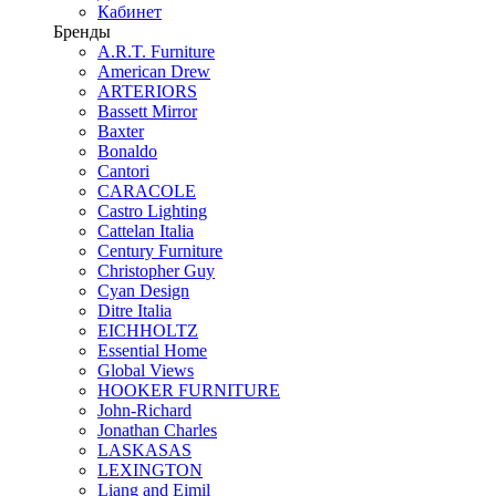
Кабинет
Бренды
A.R.T. Furniture
American Drew
ARTERIORS
Bassett Mirror
Baxter
Bonaldo
Cantori
CARACOLE
Castro Lighting
Cattelan Italia
Century Furniture
Christopher Guy
Cyan Design
Ditre Italia
EICHHOLTZ
Essential Home
Global Views
HOOKER FURNITURE
John-Richard
Jonathan Charles
LASKASAS
LEXINGTON
Liang and Eimil