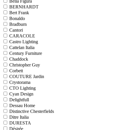
Bella Figura
BERNHARDT
Bert Frank
Bonaldo
Bradburn
Cantori
CARACOLE
Castro Lighting
Cattelan Italia
Century Furniture
Chaddock
Christopher Guy
Corbett
COUTURE Jardin
Crystorama
CTO Lighting
Cyan Design
Delightfull
Dessau Home
Distinctive Chesterfields
Ditre Italia
DURESTA
Désirée