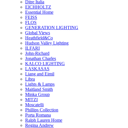
Ditre Italia
EICHHOLTZ
Essential Home
FEISS
FLOS
GENERATION LIGHTING
Global Views
Heathfield&Co
Hudson Valley Lighting
ILFARI
John-Richard
Jonathan Charles
KALCO LIGHTING
LASKASAS
Liang and Eimil
Libra
Lights & Lamps
Maitland Smith
Minka Group
MITZI
Moscatelli
Phillips Collection
Porta Romana
Ralph Lauren Home
Regina Andrew