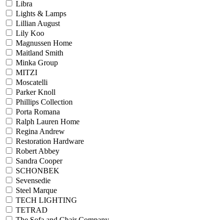
Libra
Lights & Lamps
Lillian August
Lily Koo
Magnussen Home
Maitland Smith
Minka Group
MITZI
Moscatelli
Parker Knoll
Phillips Collection
Porta Romana
Ralph Lauren Home
Regina Andrew
Restoration Hardware
Robert Abbey
Sandra Cooper
SCHONBEK
Sevensedie
Steel Marque
TECH LIGHTING
TETRAD
The Sofa and Chair Company