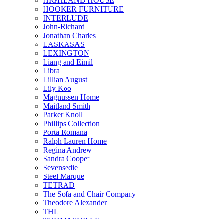
HIGHLAND HOUSE
HOOKER FURNITURE
INTERLUDE
John-Richard
Jonathan Charles
LASKASAS
LEXINGTON
Liang and Eimil
Libra
Lillian August
Lily Koo
Magnussen Home
Maitland Smith
Parker Knoll
Phillips Collection
Porta Romana
Ralph Lauren Home
Regina Andrew
Sandra Cooper
Sevensedie
Steel Marque
TETRAD
The Sofa and Chair Company
Theodore Alexander
THL