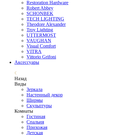
Restoration Hardware
Robert Abbey
SCHONBEK
TECH LIGHTING
Theodore Alexander
Troy Lighting
UTTERMOST
VAUGHAN
Visual Comfort
VITRA
Vittorio Grifoni
Аксессуары
Назад
Виды
Зеркала
Настенный декор
Ширмы
Скульптуры
Комнаты
Гостиная
Спальня
Прихожая
Детская