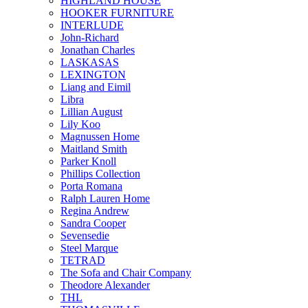
HIGHLAND HOUSE
HOOKER FURNITURE
INTERLUDE
John-Richard
Jonathan Charles
LASKASAS
LEXINGTON
Liang and Eimil
Libra
Lillian August
Lily Koo
Magnussen Home
Maitland Smith
Parker Knoll
Phillips Collection
Porta Romana
Ralph Lauren Home
Regina Andrew
Sandra Cooper
Sevensedie
Steel Marque
TETRAD
The Sofa and Chair Company
Theodore Alexander
THL