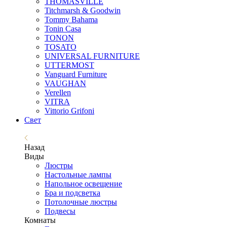
THOMASVILLE
Titchmarsh & Goodwin
Tommy Bahama
Tonin Casa
TONON
TOSATO
UNIVERSAL FURNITURE
UTTERMOST
Vanguard Furniture
VAUGHAN
Verellen
VITRA
Vittorio Grifoni
Свет
Назад
Виды
Люстры
Настольные лампы
Напольное освещение
Бра и подсветка
Потолочные люстры
Подвесы
Комнаты