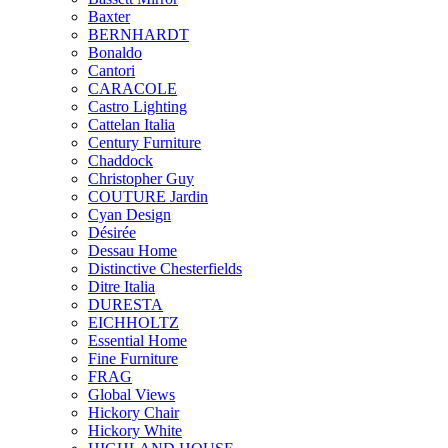
Baxter
BERNHARDT
Bonaldo
Cantori
CARACOLE
Castro Lighting
Cattelan Italia
Century Furniture
Chaddock
Christopher Guy
COUTURE Jardin
Cyan Design
Désirée
Dessau Home
Distinctive Chesterfields
Ditre Italia
DURESTA
EICHHOLTZ
Essential Home
Fine Furniture
FRAG
Global Views
Hickory Chair
Hickory White