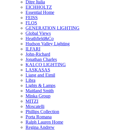
Ditre Italia
EICHHOLTZ
Essential Home
FEISS
FLOS
GENERATION LIGHTING
Global Views
Heathfield&Co
Hudson Valley Lighting
ILFARI
John-Richard
Jonathan Charles
KALCO LIGHTING
LASKASAS
Liang and Eimil
Libra
Lights & Lamps
Maitland Smith
Minka Group
MITZI
Moscatelli
Phillips Collection
Porta Romana
Ralph Lauren Home
Regina Andrew