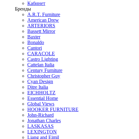
Кабинет
Бренды
A.R.T. Furniture
American Drew
ARTERIORS
Bassett Mirror
Baxter
Bonaldo
Cantori
CARACOLE
Castro Lighting
Cattelan Italia
Century Furniture
Christopher Guy
Cyan Design
Ditre Italia
EICHHOLTZ
Essential Home
Global Views
HOOKER FURNITURE
John-Richard
Jonathan Charles
LASKASAS
LEXINGTON
Liang and Eimil