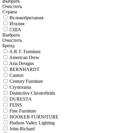
Выбрать
Очистить
Страна
Великобритания
Италия
США
Выбрать
Очистить
Бренд
A.R.T. Furniture
American Drew
Aria Designs
BERNHARDT
Cantori
Century Furniture
Crystorama
Distinctive Chesterfields
DURESTA
FEISS
Fine Furniture
HOOKER FURNITURE
Hudson Valley Lighting
John-Richard