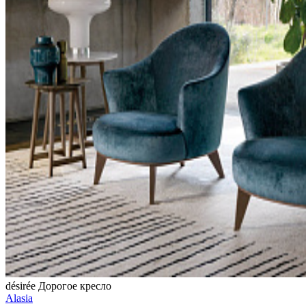
désirée
Дорогое кресло
Alasia