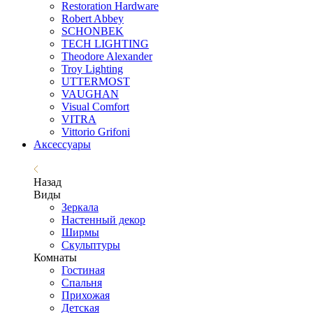
Restoration Hardware
Robert Abbey
SCHONBEK
TECH LIGHTING
Theodore Alexander
Troy Lighting
UTTERMOST
VAUGHAN
Visual Comfort
VITRA
Vittorio Grifoni
Аксессуары
Назад
Виды
Зеркала
Настенный декор
Ширмы
Скульптуры
Комнаты
Гостиная
Спальня
Прихожая
Детская