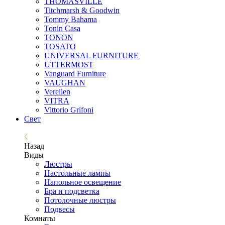
THOMASVILLE
Titchmarsh & Goodwin
Tommy Bahama
Tonin Casa
TONON
TOSATO
UNIVERSAL FURNITURE
UTTERMOST
Vanguard Furniture
VAUGHAN
Verellen
VITRA
Vittorio Grifoni
Свет
Назад
Виды
Люстры
Настольные лампы
Напольное освещение
Бра и подсветка
Потолочные люстры
Подвесы
Комнаты