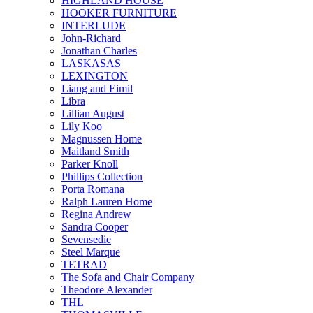
HIGHLAND HOUSE
HOOKER FURNITURE
INTERLUDE
John-Richard
Jonathan Charles
LASKASAS
LEXINGTON
Liang and Eimil
Libra
Lillian August
Lily Koo
Magnussen Home
Maitland Smith
Parker Knoll
Phillips Collection
Porta Romana
Ralph Lauren Home
Regina Andrew
Sandra Cooper
Sevensedie
Steel Marque
TETRAD
The Sofa and Chair Company
Theodore Alexander
THL