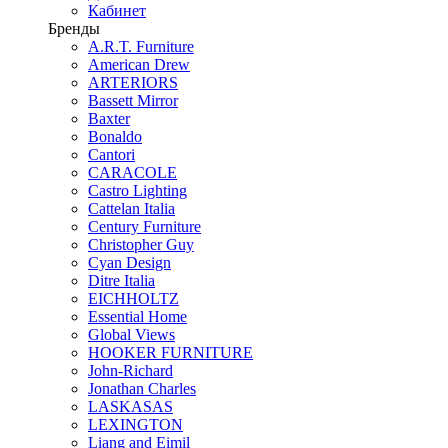
Кабинет
Бренды
A.R.T. Furniture
American Drew
ARTERIORS
Bassett Mirror
Baxter
Bonaldo
Cantori
CARACOLE
Castro Lighting
Cattelan Italia
Century Furniture
Christopher Guy
Cyan Design
Ditre Italia
EICHHOLTZ
Essential Home
Global Views
HOOKER FURNITURE
John-Richard
Jonathan Charles
LASKASAS
LEXINGTON
Liang and Eimil