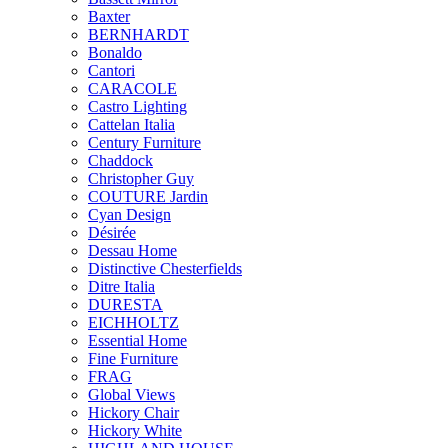
Baxter
BERNHARDT
Bonaldo
Cantori
CARACOLE
Castro Lighting
Cattelan Italia
Century Furniture
Chaddock
Christopher Guy
COUTURE Jardin
Cyan Design
Désirée
Dessau Home
Distinctive Chesterfields
Ditre Italia
DURESTA
EICHHOLTZ
Essential Home
Fine Furniture
FRAG
Global Views
Hickory Chair
Hickory White