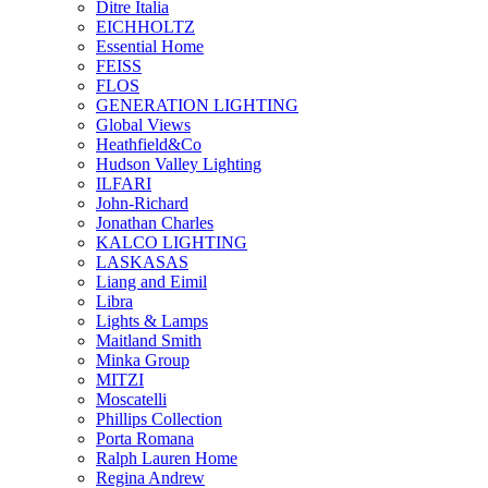
Ditre Italia
EICHHOLTZ
Essential Home
FEISS
FLOS
GENERATION LIGHTING
Global Views
Heathfield&Co
Hudson Valley Lighting
ILFARI
John-Richard
Jonathan Charles
KALCO LIGHTING
LASKASAS
Liang and Eimil
Libra
Lights & Lamps
Maitland Smith
Minka Group
MITZI
Moscatelli
Phillips Collection
Porta Romana
Ralph Lauren Home
Regina Andrew