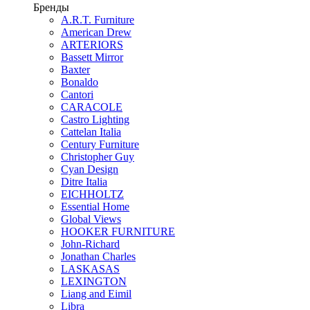
Бренды
A.R.T. Furniture
American Drew
ARTERIORS
Bassett Mirror
Baxter
Bonaldo
Cantori
CARACOLE
Castro Lighting
Cattelan Italia
Century Furniture
Christopher Guy
Cyan Design
Ditre Italia
EICHHOLTZ
Essential Home
Global Views
HOOKER FURNITURE
John-Richard
Jonathan Charles
LASKASAS
LEXINGTON
Liang and Eimil
Libra