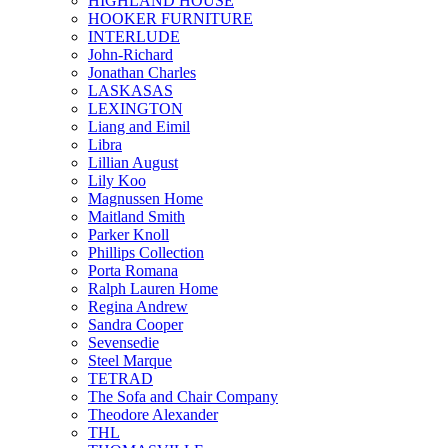
HIGHLAND HOUSE
HOOKER FURNITURE
INTERLUDE
John-Richard
Jonathan Charles
LASKASAS
LEXINGTON
Liang and Eimil
Libra
Lillian August
Lily Koo
Magnussen Home
Maitland Smith
Parker Knoll
Phillips Collection
Porta Romana
Ralph Lauren Home
Regina Andrew
Sandra Cooper
Sevensedie
Steel Marque
TETRAD
The Sofa and Chair Company
Theodore Alexander
THL