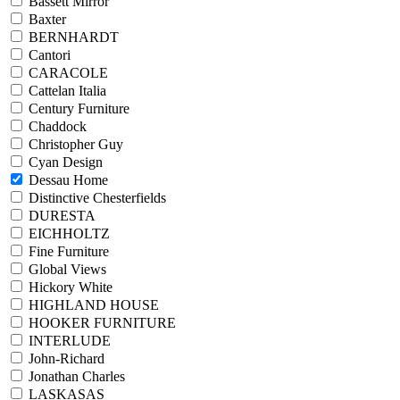
Bassett Mirror
Baxter
BERNHARDT
Cantori
CARACOLE
Cattelan Italia
Century Furniture
Chaddock
Christopher Guy
Cyan Design
Dessau Home
Distinctive Chesterfields
DURESTA
EICHHOLTZ
Fine Furniture
Global Views
Hickory White
HIGHLAND HOUSE
HOOKER FURNITURE
INTERLUDE
John-Richard
Jonathan Charles
LASKASAS