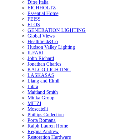
Ditre Italia
EICHHOLTZ
Essential Home
FEISS
FLOS
GENERATION LIGHTING
Global Views
Heathfield&Co
Hudson Valley Lighting
ILFARI
John-Richard
Jonathan Charles
KALCO LIGHTING
LASKASAS
Liang and Eimil
Libra
Maitland Smith
Minka Group
MITZI
Moscatelli
Phillips Collection
Porta Romana
Ralph Lauren Home
Regina Andrew
Restoration Hardware