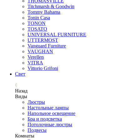
THOMASVILLE
Titchmarsh & Goodwin
Tommy Bahama
Tonin Casa
TONON
TOSATO
UNIVERSAL FURNITURE
UTTERMOST
Vanguard Furniture
VAUGHAN
Verellen
VITRA
Vittorio Grifoni
Свет
Назад
Виды
Люстры
Настольные лампы
Напольное освещение
Бра и подсветка
Потолочные люстры
Подвесы
Комнаты