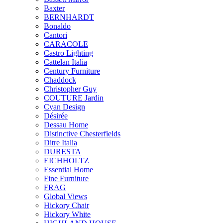
Baxter
BERNHARDT
Bonaldo
Cantori
CARACOLE
Castro Lighting
Cattelan Italia
Century Furniture
Chaddock
Christopher Guy
COUTURE Jardin
Cyan Design
Désirée
Dessau Home
Distinctive Chesterfields
Ditre Italia
DURESTA
EICHHOLTZ
Essential Home
Fine Furniture
FRAG
Global Views
Hickory Chair
Hickory White