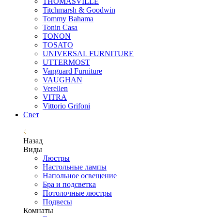
THOMASVILLE
Titchmarsh & Goodwin
Tommy Bahama
Tonin Casa
TONON
TOSATO
UNIVERSAL FURNITURE
UTTERMOST
Vanguard Furniture
VAUGHAN
Verellen
VITRA
Vittorio Grifoni
Свет
Назад
Виды
Люстры
Настольные лампы
Напольное освещение
Бра и подсветка
Потолочные люстры
Подвесы
Комнаты