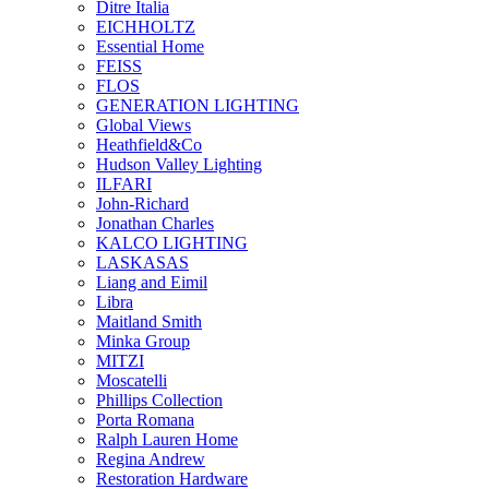
Ditre Italia
EICHHOLTZ
Essential Home
FEISS
FLOS
GENERATION LIGHTING
Global Views
Heathfield&Co
Hudson Valley Lighting
ILFARI
John-Richard
Jonathan Charles
KALCO LIGHTING
LASKASAS
Liang and Eimil
Libra
Maitland Smith
Minka Group
MITZI
Moscatelli
Phillips Collection
Porta Romana
Ralph Lauren Home
Regina Andrew
Restoration Hardware