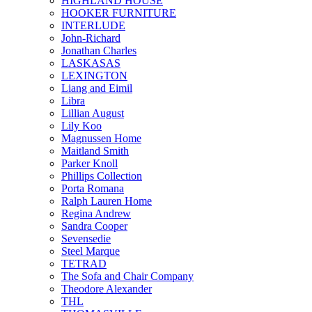
HIGHLAND HOUSE
HOOKER FURNITURE
INTERLUDE
John-Richard
Jonathan Charles
LASKASAS
LEXINGTON
Liang and Eimil
Libra
Lillian August
Lily Koo
Magnussen Home
Maitland Smith
Parker Knoll
Phillips Collection
Porta Romana
Ralph Lauren Home
Regina Andrew
Sandra Cooper
Sevensedie
Steel Marque
TETRAD
The Sofa and Chair Company
Theodore Alexander
THL