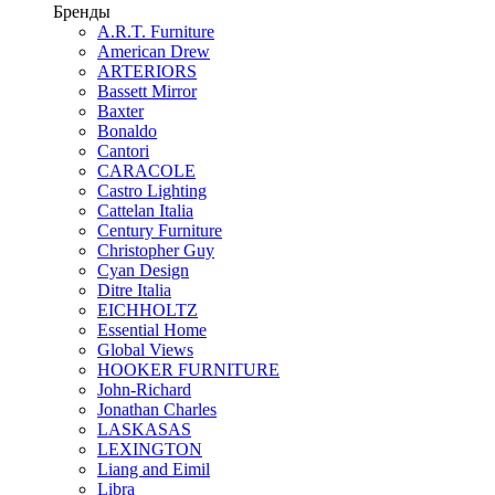
Бренды
A.R.T. Furniture
American Drew
ARTERIORS
Bassett Mirror
Baxter
Bonaldo
Cantori
CARACOLE
Castro Lighting
Cattelan Italia
Century Furniture
Christopher Guy
Cyan Design
Ditre Italia
EICHHOLTZ
Essential Home
Global Views
HOOKER FURNITURE
John-Richard
Jonathan Charles
LASKASAS
LEXINGTON
Liang and Eimil
Libra