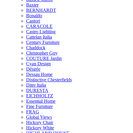
Baxter
BERNHARDT
Bonaldo
Cantori
CARACOLE
Castro Lighting
Cattelan Italia
Century Furniture
Chaddock
Christopher Guy
COUTURE Jardin
Cyan Design
Désirée
Dessau Home
Distinctive Chesterfields
Ditre Italia
DURESTA
EICHHOLTZ
Essential Home
Fine Furniture
FRAG
Global Views
Hickory Chair
Hickory White