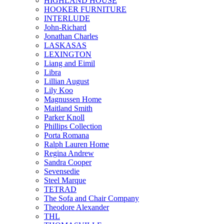
HIGHLAND HOUSE
HOOKER FURNITURE
INTERLUDE
John-Richard
Jonathan Charles
LASKASAS
LEXINGTON
Liang and Eimil
Libra
Lillian August
Lily Koo
Magnussen Home
Maitland Smith
Parker Knoll
Phillips Collection
Porta Romana
Ralph Lauren Home
Regina Andrew
Sandra Cooper
Sevensedie
Steel Marque
TETRAD
The Sofa and Chair Company
Theodore Alexander
THL