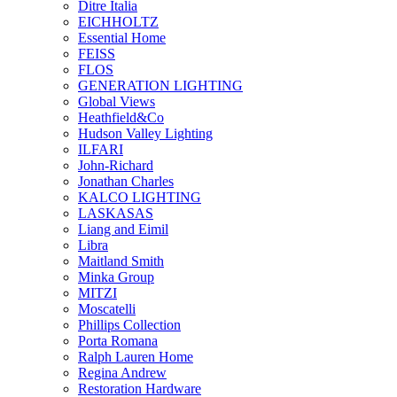
Ditre Italia
EICHHOLTZ
Essential Home
FEISS
FLOS
GENERATION LIGHTING
Global Views
Heathfield&Co
Hudson Valley Lighting
ILFARI
John-Richard
Jonathan Charles
KALCO LIGHTING
LASKASAS
Liang and Eimil
Libra
Maitland Smith
Minka Group
MITZI
Moscatelli
Phillips Collection
Porta Romana
Ralph Lauren Home
Regina Andrew
Restoration Hardware