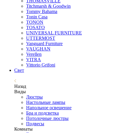
THOMASVILLE
Titchmarsh & Goodwin
Tommy Bahama
Tonin Casa
TONON
TOSATO
UNIVERSAL FURNITURE
UTTERMOST
Vanguard Furniture
VAUGHAN
Verellen
VITRA
Vittorio Grifoni
Свет
Назад
Виды
Люстры
Настольные лампы
Напольное освещение
Бра и подсветка
Потолочные люстры
Подвесы
Комнаты