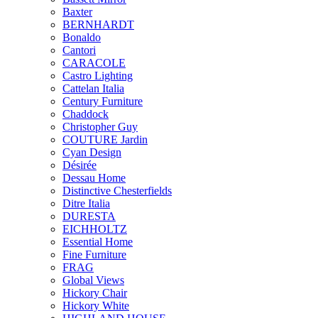
Baxter
BERNHARDT
Bonaldo
Cantori
CARACOLE
Castro Lighting
Cattelan Italia
Century Furniture
Chaddock
Christopher Guy
COUTURE Jardin
Cyan Design
Désirée
Dessau Home
Distinctive Chesterfields
Ditre Italia
DURESTA
EICHHOLTZ
Essential Home
Fine Furniture
FRAG
Global Views
Hickory Chair
Hickory White