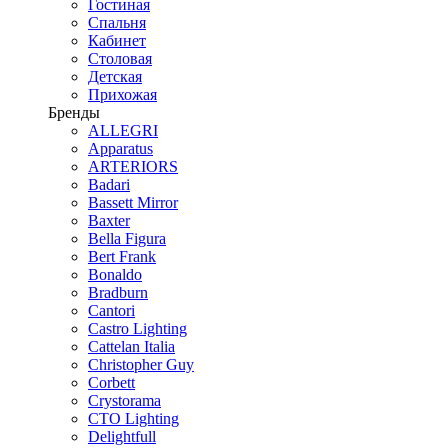
Гостиная
Спальня
Кабинет
Столовая
Детская
Прихожая
Бренды
ALLEGRI
Apparatus
ARTERIORS
Badari
Bassett Mirror
Baxter
Bella Figura
Bert Frank
Bonaldo
Bradburn
Cantori
Castro Lighting
Cattelan Italia
Christopher Guy
Corbett
Crystorama
CTO Lighting
Delightfull