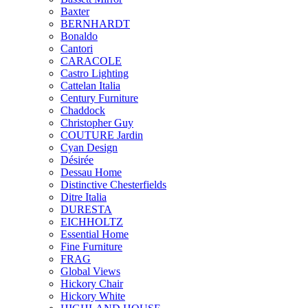
Baxter
BERNHARDT
Bonaldo
Cantori
CARACOLE
Castro Lighting
Cattelan Italia
Century Furniture
Chaddock
Christopher Guy
COUTURE Jardin
Cyan Design
Désirée
Dessau Home
Distinctive Chesterfields
Ditre Italia
DURESTA
EICHHOLTZ
Essential Home
Fine Furniture
FRAG
Global Views
Hickory Chair
Hickory White