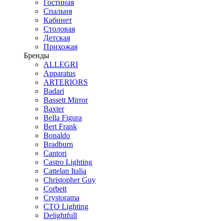
Гостиная
Спальня
Кабинет
Столовая
Детская
Прихожая
Бренды
ALLEGRI
Apparatus
ARTERIORS
Badari
Bassett Mirror
Baxter
Bella Figura
Bert Frank
Bonaldo
Bradburn
Cantori
Castro Lighting
Cattelan Italia
Christopher Guy
Corbett
Crystorama
CTO Lighting
Delightfull