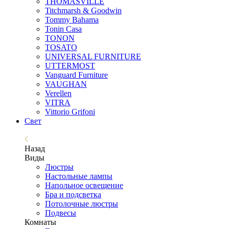
THOMASVILLE
Titchmarsh & Goodwin
Tommy Bahama
Tonin Casa
TONON
TOSATO
UNIVERSAL FURNITURE
UTTERMOST
Vanguard Furniture
VAUGHAN
Verellen
VITRA
Vittorio Grifoni
Свет
Назад
Виды
Люстры
Настольные лампы
Напольное освещение
Бра и подсветка
Потолочные люстры
Подвесы
Комнаты