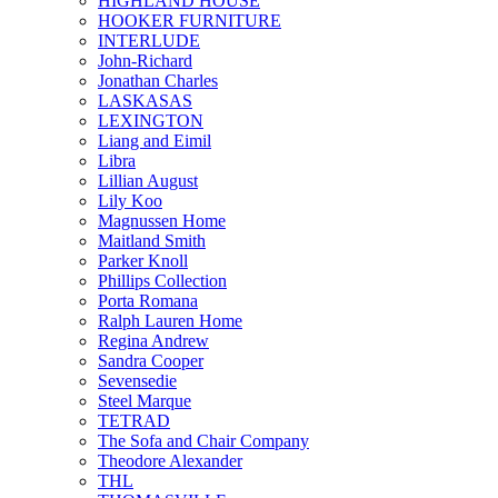
HIGHLAND HOUSE
HOOKER FURNITURE
INTERLUDE
John-Richard
Jonathan Charles
LASKASAS
LEXINGTON
Liang and Eimil
Libra
Lillian August
Lily Koo
Magnussen Home
Maitland Smith
Parker Knoll
Phillips Collection
Porta Romana
Ralph Lauren Home
Regina Andrew
Sandra Cooper
Sevensedie
Steel Marque
TETRAD
The Sofa and Chair Company
Theodore Alexander
THL