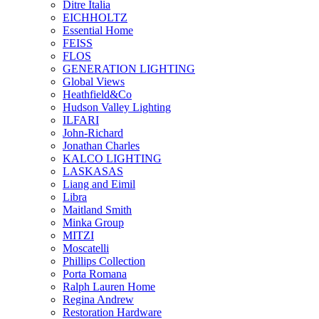
Ditre Italia
EICHHOLTZ
Essential Home
FEISS
FLOS
GENERATION LIGHTING
Global Views
Heathfield&Co
Hudson Valley Lighting
ILFARI
John-Richard
Jonathan Charles
KALCO LIGHTING
LASKASAS
Liang and Eimil
Libra
Maitland Smith
Minka Group
MITZI
Moscatelli
Phillips Collection
Porta Romana
Ralph Lauren Home
Regina Andrew
Restoration Hardware