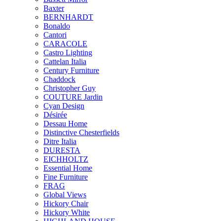
Baxter
BERNHARDT
Bonaldo
Cantori
CARACOLE
Castro Lighting
Cattelan Italia
Century Furniture
Chaddock
Christopher Guy
COUTURE Jardin
Cyan Design
Désirée
Dessau Home
Distinctive Chesterfields
Ditre Italia
DURESTA
EICHHOLTZ
Essential Home
Fine Furniture
FRAG
Global Views
Hickory Chair
Hickory White