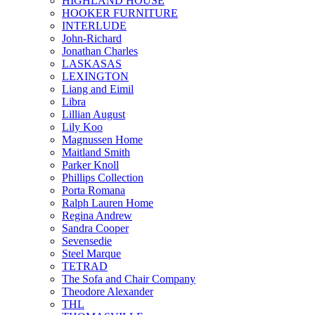
HIGHLAND HOUSE
HOOKER FURNITURE
INTERLUDE
John-Richard
Jonathan Charles
LASKASAS
LEXINGTON
Liang and Eimil
Libra
Lillian August
Lily Koo
Magnussen Home
Maitland Smith
Parker Knoll
Phillips Collection
Porta Romana
Ralph Lauren Home
Regina Andrew
Sandra Cooper
Sevensedie
Steel Marque
TETRAD
The Sofa and Chair Company
Theodore Alexander
THL