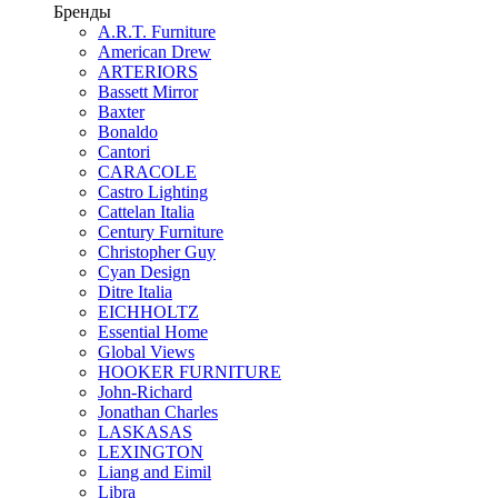
Бренды
A.R.T. Furniture
American Drew
ARTERIORS
Bassett Mirror
Baxter
Bonaldo
Cantori
CARACOLE
Castro Lighting
Cattelan Italia
Century Furniture
Christopher Guy
Cyan Design
Ditre Italia
EICHHOLTZ
Essential Home
Global Views
HOOKER FURNITURE
John-Richard
Jonathan Charles
LASKASAS
LEXINGTON
Liang and Eimil
Libra