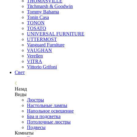
THOMASVILLE
Titchmarsh & Goodwin
Tommy Bahama
Tonin Casa
TONON
TOSATO
UNIVERSAL FURNITURE
UTTERMOST
Vanguard Furniture
VAUGHAN
Verellen
VITRA
Vittorio Grifoni
Свет
Назад
Виды
Люстры
Настольные лампы
Напольное освещение
Бра и подсветка
Потолочные люстры
Подвесы
Комнаты