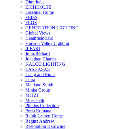
Ditre Italia
EICHHOLTZ
Essential Home
FEISS
FLOS
GENERATION LIGHTING
Global Views
Heathfield&Co
Hudson Valley Lighting
ILFARI
John-Richard
Jonathan Charles
KALCO LIGHTING
LASKASAS
Liang and Eimil
Libra
Maitland Smith
Minka Group
MITZI
Moscatelli
Phillips Collection
Porta Romana
Ralph Lauren Home
Regina Andrew
Restoration Hardware