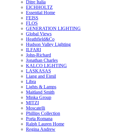
Ditre Italia
EICHHOLTZ
Essential Home
FEISS
FLOS
GENERATION LIGHTING
Global Views
Heathfield&Co
Hudson Valley Lighting
ILFARI
John-Richard
Jonathan Charles
KALCO LIGHTING
LASKASAS
Liang and Eimil
Libra
Lights & Lamps
Maitland Smith
Minka Group
MITZI
Moscatelli
Phillips Collection
Porta Romana
Ralph Lauren Home
Regina Andrew