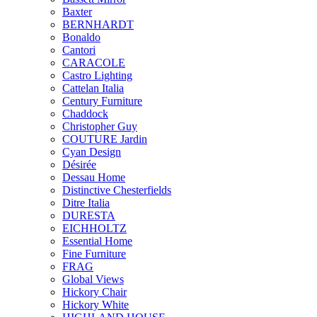
Baxter
BERNHARDT
Bonaldo
Cantori
CARACOLE
Castro Lighting
Cattelan Italia
Century Furniture
Chaddock
Christopher Guy
COUTURE Jardin
Cyan Design
Désirée
Dessau Home
Distinctive Chesterfields
Ditre Italia
DURESTA
EICHHOLTZ
Essential Home
Fine Furniture
FRAG
Global Views
Hickory Chair
Hickory White