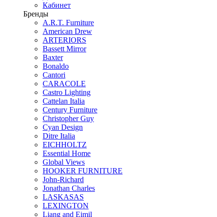
Кабинет
Бренды
A.R.T. Furniture
American Drew
ARTERIORS
Bassett Mirror
Baxter
Bonaldo
Cantori
CARACOLE
Castro Lighting
Cattelan Italia
Century Furniture
Christopher Guy
Cyan Design
Ditre Italia
EICHHOLTZ
Essential Home
Global Views
HOOKER FURNITURE
John-Richard
Jonathan Charles
LASKASAS
LEXINGTON
Liang and Eimil