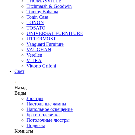
THOMASVILLE
Titchmarsh & Goodwin
Tommy Bahama
Tonin Casa
TONON
TOSATO
UNIVERSAL FURNITURE
UTTERMOST
Vanguard Furniture
VAUGHAN
Verellen
VITRA
Vittorio Grifoni
Свет
Назад
Виды
Люстры
Настольные лампы
Напольное освещение
Бра и подсветка
Потолочные люстры
Подвесы
Комнаты