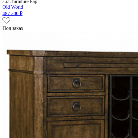
a.r.t. furniture
Бар
Old World
487 200 ₽
Под заказ