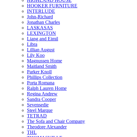
HIGHLAND HOUSE
HOOKER FURNITURE
INTERLUDE
John-Richard
Jonathan Charles
LASKASAS
LEXINGTON
Liang and Eimil
Libra
Lillian August
Lily Koo
Magnussen Home
Maitland Smith
Parker Knoll
Phillips Collection
Porta Romana
Ralph Lauren Home
Regina Andrew
Sandra Cooper
Sevensedie
Steel Marque
TETRAD
The Sofa and Chair Company
Theodore Alexander
THL