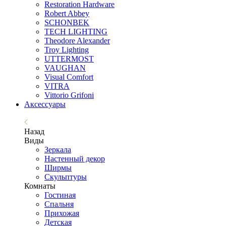
Restoration Hardware
Robert Abbey
SCHONBEK
TECH LIGHTING
Theodore Alexander
Troy Lighting
UTTERMOST
VAUGHAN
Visual Comfort
VITRA
Vittorio Grifoni
Аксессуары
Назад
Виды
Зеркала
Настенный декор
Ширмы
Скульптуры
Комнаты
Гостиная
Спальня
Прихожая
Детская