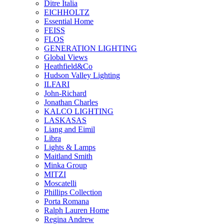
Ditre Italia
EICHHOLTZ
Essential Home
FEISS
FLOS
GENERATION LIGHTING
Global Views
Heathfield&Co
Hudson Valley Lighting
ILFARI
John-Richard
Jonathan Charles
KALCO LIGHTING
LASKASAS
Liang and Eimil
Libra
Lights & Lamps
Maitland Smith
Minka Group
MITZI
Moscatelli
Phillips Collection
Porta Romana
Ralph Lauren Home
Regina Andrew