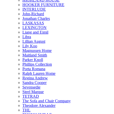
HIGHLAND HOUSE
HOOKER FURNITURE
INTERLUDE
John-Richard
Jonathan Charles
LASKASAS
LEXINGTON
Liang and Eimil
Libra
Lillian August
Lily Koo
Magnussen Home
Maitland Smith
Parker Knoll
Phillips Collection
Porta Romana
Ralph Lauren Home
Regina Andrew
Sandra Cooper
Sevensedie
Steel Marque
TETRAD
The Sofa and Chair Company
Theodore Alexander
THL