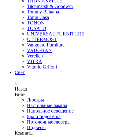
THOMASVILLE
Titchmarsh & Goodwin
Tommy Bahama
Tonin Casa
TONON
TOSATO
UNIVERSAL FURNITURE
UTTERMOST
Vanguard Furniture
VAUGHAN
Verellen
VITRA
Vittorio Grifoni
Свет
Назад
Виды
Люстры
Настольные лампы
Напольное освещение
Бра и подсветка
Потолочные люстры
Подвесы
Комнаты