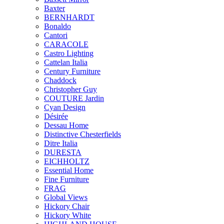
Baxter
BERNHARDT
Bonaldo
Cantori
CARACOLE
Castro Lighting
Cattelan Italia
Century Furniture
Chaddock
Christopher Guy
COUTURE Jardin
Cyan Design
Désirée
Dessau Home
Distinctive Chesterfields
Ditre Italia
DURESTA
EICHHOLTZ
Essential Home
Fine Furniture
FRAG
Global Views
Hickory Chair
Hickory White