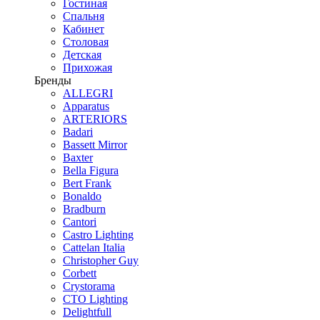
Гостиная
Спальня
Кабинет
Столовая
Детская
Прихожая
Бренды
ALLEGRI
Apparatus
ARTERIORS
Badari
Bassett Mirror
Baxter
Bella Figura
Bert Frank
Bonaldo
Bradburn
Cantori
Castro Lighting
Cattelan Italia
Christopher Guy
Corbett
Crystorama
CTO Lighting
Delightfull