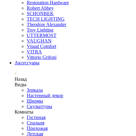
Restoration Hardware
Robert Abbey
SCHONBEK
TECH LIGHTING
Theodore Alexander
Troy Lighting
UTTERMOST
VAUGHAN
Visual Comfort
VITRA
Vittorio Grifoni
Аксессуары
Назад
Виды
Зеркала
Настенный декор
Ширмы
Скульптуры
Комнаты
Гостиная
Спальня
Прихожая
Детская