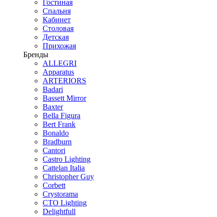
Гостиная
Спальня
Кабинет
Столовая
Детская
Прихожая
Бренды
ALLEGRI
Apparatus
ARTERIORS
Badari
Bassett Mirror
Baxter
Bella Figura
Bert Frank
Bonaldo
Bradburn
Cantori
Castro Lighting
Cattelan Italia
Christopher Guy
Corbett
Crystorama
CTO Lighting
Delightfull