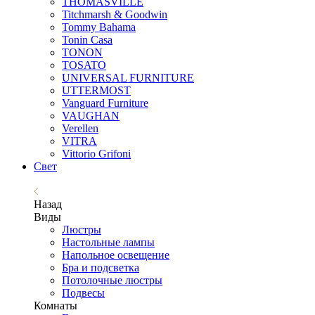
THOMASVILLE
Titchmarsh & Goodwin
Tommy Bahama
Tonin Casa
TONON
TOSATO
UNIVERSAL FURNITURE
UTTERMOST
Vanguard Furniture
VAUGHAN
Verellen
VITRA
Vittorio Grifoni
Свет
Назад
Виды
Люстры
Настольные лампы
Напольное освещение
Бра и подсветка
Потолочные люстры
Подвесы
Комнаты