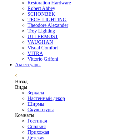
Restoration Hardware
Robert Abbey
SCHONBEK
TECH LIGHTING
Theodore Alexander
Troy Lighting
UTTERMOST
VAUGHAN
Visual Comfort
VITRA
Vittorio Grifoni
Аксессуары
Назад
Виды
Зеркала
Настенный декор
Ширмы
Скульптуры
Комнаты
Гостиная
Спальня
Прихожая
Детская