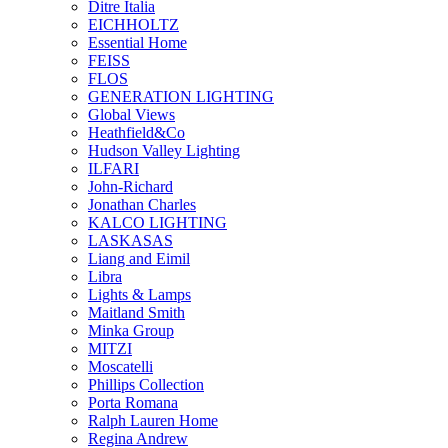
Ditre Italia
EICHHOLTZ
Essential Home
FEISS
FLOS
GENERATION LIGHTING
Global Views
Heathfield&Co
Hudson Valley Lighting
ILFARI
John-Richard
Jonathan Charles
KALCO LIGHTING
LASKASAS
Liang and Eimil
Libra
Lights & Lamps
Maitland Smith
Minka Group
MITZI
Moscatelli
Phillips Collection
Porta Romana
Ralph Lauren Home
Regina Andrew