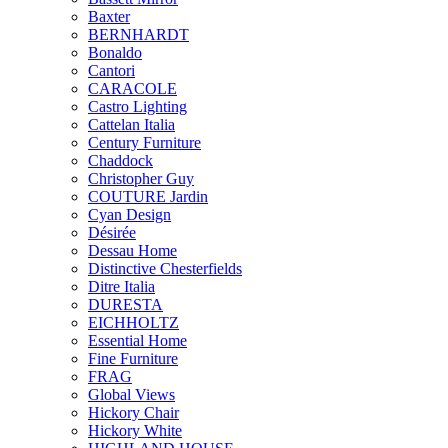
Baxter
BERNHARDT
Bonaldo
Cantori
CARACOLE
Castro Lighting
Cattelan Italia
Century Furniture
Chaddock
Christopher Guy
COUTURE Jardin
Cyan Design
Désirée
Dessau Home
Distinctive Chesterfields
Ditre Italia
DURESTA
EICHHOLTZ
Essential Home
Fine Furniture
FRAG
Global Views
Hickory Chair
Hickory White