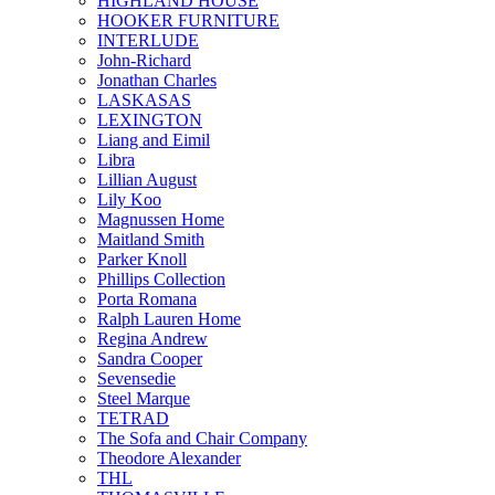
HIGHLAND HOUSE
HOOKER FURNITURE
INTERLUDE
John-Richard
Jonathan Charles
LASKASAS
LEXINGTON
Liang and Eimil
Libra
Lillian August
Lily Koo
Magnussen Home
Maitland Smith
Parker Knoll
Phillips Collection
Porta Romana
Ralph Lauren Home
Regina Andrew
Sandra Cooper
Sevensedie
Steel Marque
TETRAD
The Sofa and Chair Company
Theodore Alexander
THL