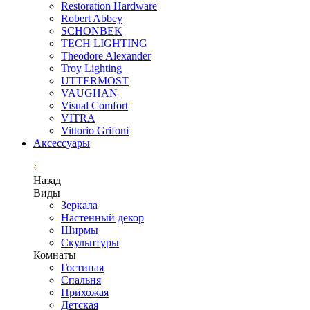
Restoration Hardware
Robert Abbey
SCHONBEK
TECH LIGHTING
Theodore Alexander
Troy Lighting
UTTERMOST
VAUGHAN
Visual Comfort
VITRA
Vittorio Grifoni
Аксессуары
Назад
Виды
Зеркала
Настенный декор
Ширмы
Скульптуры
Комнаты
Гостиная
Спальня
Прихожая
Детская