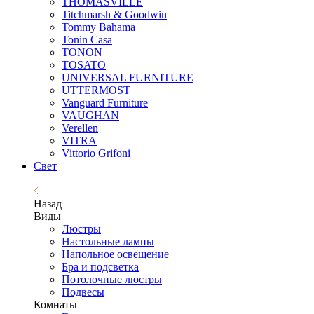
THOMASVILLE
Titchmarsh & Goodwin
Tommy Bahama
Tonin Casa
TONON
TOSATO
UNIVERSAL FURNITURE
UTTERMOST
Vanguard Furniture
VAUGHAN
Verellen
VITRA
Vittorio Grifoni
Свет
Назад
Виды
Люстры
Настольные лампы
Напольное освещение
Бра и подсветка
Потолочные люстры
Подвесы
Комнаты