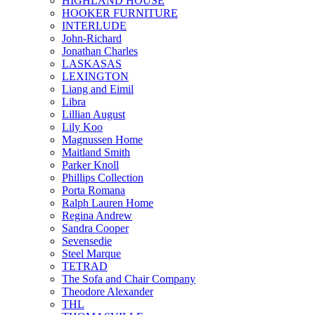
HIGHLAND HOUSE
HOOKER FURNITURE
INTERLUDE
John-Richard
Jonathan Charles
LASKASAS
LEXINGTON
Liang and Eimil
Libra
Lillian August
Lily Koo
Magnussen Home
Maitland Smith
Parker Knoll
Phillips Collection
Porta Romana
Ralph Lauren Home
Regina Andrew
Sandra Cooper
Sevensedie
Steel Marque
TETRAD
The Sofa and Chair Company
Theodore Alexander
THL