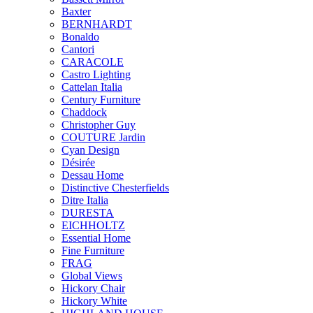
Baxter
BERNHARDT
Bonaldo
Cantori
CARACOLE
Castro Lighting
Cattelan Italia
Century Furniture
Chaddock
Christopher Guy
COUTURE Jardin
Cyan Design
Désirée
Dessau Home
Distinctive Chesterfields
Ditre Italia
DURESTA
EICHHOLTZ
Essential Home
Fine Furniture
FRAG
Global Views
Hickory Chair
Hickory White