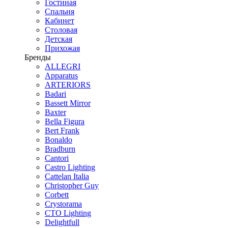
Гостиная
Спальня
Кабинет
Столовая
Детская
Прихожая
Бренды
ALLEGRI
Apparatus
ARTERIORS
Badari
Bassett Mirror
Baxter
Bella Figura
Bert Frank
Bonaldo
Bradburn
Cantori
Castro Lighting
Cattelan Italia
Christopher Guy
Corbett
Crystorama
CTO Lighting
Delightfull