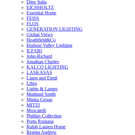
Ditre Italia
EICHHOLTZ
Essential Home
FEISS
FLOS
GENERATION LIGHTING
Global Views
Heathfield&Co
Hudson Valley Lighting
ILFARI
John-Richard
Jonathan Charles
KALCO LIGHTING
LASKASAS
Liang and Eimil
Libra
Lights & Lamps
Maitland Smith
Minka Group
MITZI
Moscatelli
Phillips Collection
Porta Romana
Ralph Lauren Home
Regina Andrew