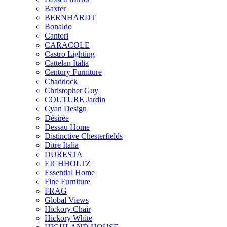
Baxter
BERNHARDT
Bonaldo
Cantori
CARACOLE
Castro Lighting
Cattelan Italia
Century Furniture
Chaddock
Christopher Guy
COUTURE Jardin
Cyan Design
Désirée
Dessau Home
Distinctive Chesterfields
Ditre Italia
DURESTA
EICHHOLTZ
Essential Home
Fine Furniture
FRAG
Global Views
Hickory Chair
Hickory White