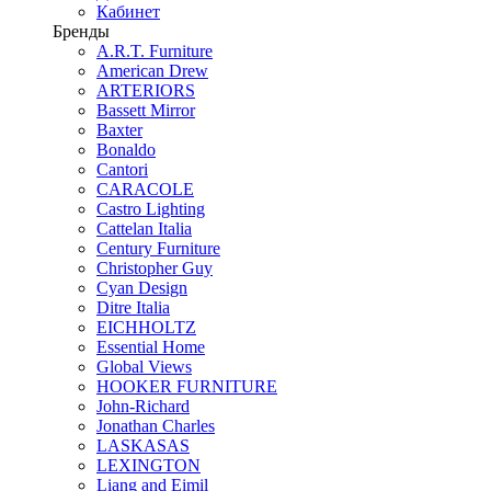
Кабинет
Бренды
A.R.T. Furniture
American Drew
ARTERIORS
Bassett Mirror
Baxter
Bonaldo
Cantori
CARACOLE
Castro Lighting
Cattelan Italia
Century Furniture
Christopher Guy
Cyan Design
Ditre Italia
EICHHOLTZ
Essential Home
Global Views
HOOKER FURNITURE
John-Richard
Jonathan Charles
LASKASAS
LEXINGTON
Liang and Eimil