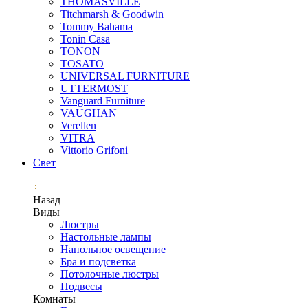
THOMASVILLE
Titchmarsh & Goodwin
Tommy Bahama
Tonin Casa
TONON
TOSATO
UNIVERSAL FURNITURE
UTTERMOST
Vanguard Furniture
VAUGHAN
Verellen
VITRA
Vittorio Grifoni
Свет
Назад
Виды
Люстры
Настольные лампы
Напольное освещение
Бра и подсветка
Потолочные люстры
Подвесы
Комнаты