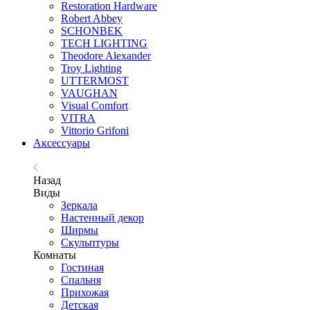
Restoration Hardware
Robert Abbey
SCHONBEK
TECH LIGHTING
Theodore Alexander
Troy Lighting
UTTERMOST
VAUGHAN
Visual Comfort
VITRA
Vittorio Grifoni
Аксессуары
Назад
Виды
Зеркала
Настенный декор
Ширмы
Скульптуры
Комнаты
Гостиная
Спальня
Прихожая
Детская