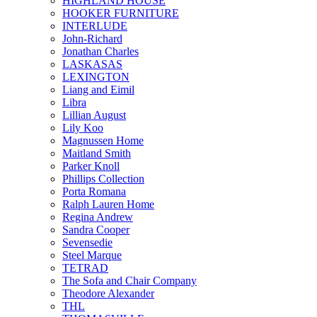
HIGHLAND HOUSE
HOOKER FURNITURE
INTERLUDE
John-Richard
Jonathan Charles
LASKASAS
LEXINGTON
Liang and Eimil
Libra
Lillian August
Lily Koo
Magnussen Home
Maitland Smith
Parker Knoll
Phillips Collection
Porta Romana
Ralph Lauren Home
Regina Andrew
Sandra Cooper
Sevensedie
Steel Marque
TETRAD
The Sofa and Chair Company
Theodore Alexander
THL