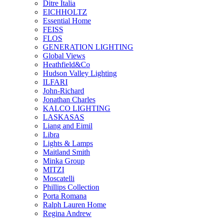
Ditre Italia
EICHHOLTZ
Essential Home
FEISS
FLOS
GENERATION LIGHTING
Global Views
Heathfield&Co
Hudson Valley Lighting
ILFARI
John-Richard
Jonathan Charles
KALCO LIGHTING
LASKASAS
Liang and Eimil
Libra
Lights & Lamps
Maitland Smith
Minka Group
MITZI
Moscatelli
Phillips Collection
Porta Romana
Ralph Lauren Home
Regina Andrew