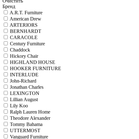
Очистить
Бренд
A.R.T. Furniture
American Drew
ARTERIORS
BERNHARDT
CARACOLE
Century Furniture
Chaddock
Hickory Chair
HIGHLAND HOUSE
HOOKER FURNITURE
INTERLUDE
John-Richard
Jonathan Charles
LEXINGTON
Lillian August
Lily Koo
Ralph Lauren Home
Theodore Alexander
Tommy Bahama
UTTERMOST
Vanguard Furniture