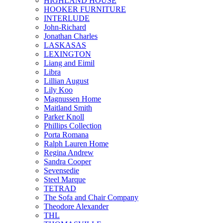
HIGHLAND HOUSE
HOOKER FURNITURE
INTERLUDE
John-Richard
Jonathan Charles
LASKASAS
LEXINGTON
Liang and Eimil
Libra
Lillian August
Lily Koo
Magnussen Home
Maitland Smith
Parker Knoll
Phillips Collection
Porta Romana
Ralph Lauren Home
Regina Andrew
Sandra Cooper
Sevensedie
Steel Marque
TETRAD
The Sofa and Chair Company
Theodore Alexander
THL