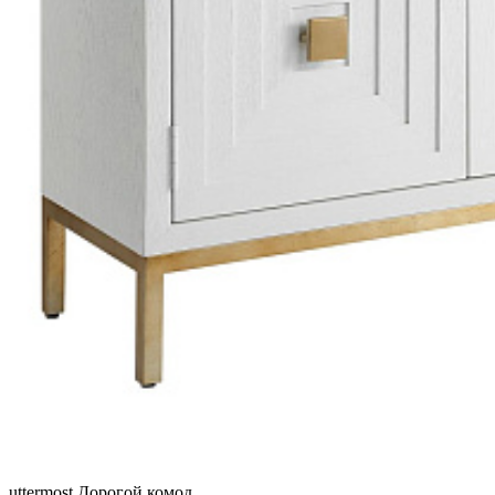
uttermost
Дорогой комод