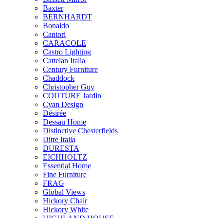
Baxter
BERNHARDT
Bonaldo
Cantori
CARACOLE
Castro Lighting
Cattelan Italia
Century Furniture
Chaddock
Christopher Guy
COUTURE Jardin
Cyan Design
Désirée
Dessau Home
Distinctive Chesterfields
Ditre Italia
DURESTA
EICHHOLTZ
Essential Home
Fine Furniture
FRAG
Global Views
Hickory Chair
Hickory White