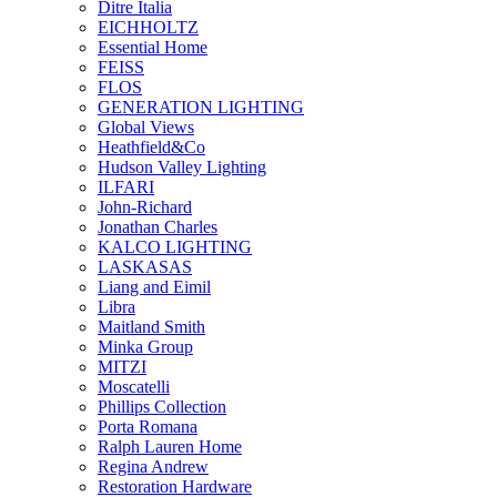
Ditre Italia
EICHHOLTZ
Essential Home
FEISS
FLOS
GENERATION LIGHTING
Global Views
Heathfield&Co
Hudson Valley Lighting
ILFARI
John-Richard
Jonathan Charles
KALCO LIGHTING
LASKASAS
Liang and Eimil
Libra
Maitland Smith
Minka Group
MITZI
Moscatelli
Phillips Collection
Porta Romana
Ralph Lauren Home
Regina Andrew
Restoration Hardware