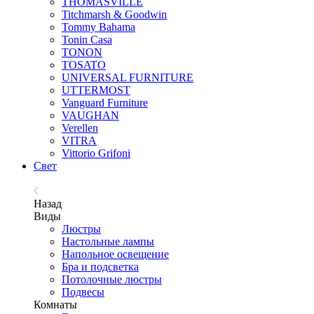
THOMASVILLE
Titchmarsh & Goodwin
Tommy Bahama
Tonin Casa
TONON
TOSATO
UNIVERSAL FURNITURE
UTTERMOST
Vanguard Furniture
VAUGHAN
Verellen
VITRA
Vittorio Grifoni
Свет
Назад
Виды
Люстры
Настольные лампы
Напольное освещение
Бра и подсветка
Потолочные люстры
Подвесы
Комнаты