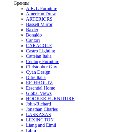
Бренды
A.R.T. Furniture
American Drew
ARTERIORS
Bassett Mirror
Baxter
Bonaldo
Cantori
CARACOLE
Castro Lighting
Cattelan Italia
Century Furniture
Christopher Guy
Cyan Design
Ditre Italia
EICHHOLTZ
Essential Home
Global Views
HOOKER FURNITURE
John-Richard
Jonathan Charles
LASKASAS
LEXINGTON
Liang and Eimil
Libra