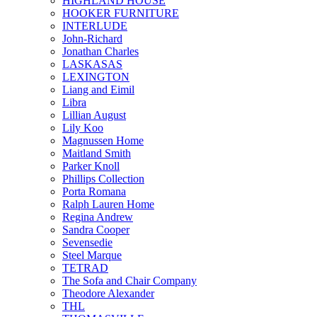
HIGHLAND HOUSE
HOOKER FURNITURE
INTERLUDE
John-Richard
Jonathan Charles
LASKASAS
LEXINGTON
Liang and Eimil
Libra
Lillian August
Lily Koo
Magnussen Home
Maitland Smith
Parker Knoll
Phillips Collection
Porta Romana
Ralph Lauren Home
Regina Andrew
Sandra Cooper
Sevensedie
Steel Marque
TETRAD
The Sofa and Chair Company
Theodore Alexander
THL