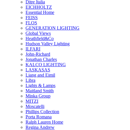
Ditre Italia
EICHHOLTZ
Essential Home
FEISS
FLOS
GENERATION LIGHTING
Global Views
Heathfield&Co
Hudson Valley Lighting
ILFARI
John-Richard
Jonathan Charles
KALCO LIGHTING
LASKASAS
Liang and Eimil
Libra
Lights & Lamps
Maitland Smith
Minka Group
MITZI
Moscatelli
Phillips Collection
Porta Romana
Ralph Lauren Home
Regina Andrew