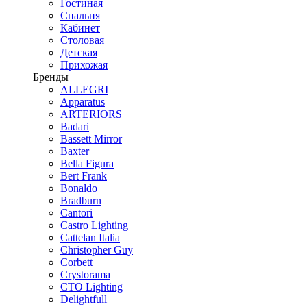
Гостиная
Спальня
Кабинет
Столовая
Детская
Прихожая
Бренды
ALLEGRI
Apparatus
ARTERIORS
Badari
Bassett Mirror
Baxter
Bella Figura
Bert Frank
Bonaldo
Bradburn
Cantori
Castro Lighting
Cattelan Italia
Christopher Guy
Corbett
Crystorama
CTO Lighting
Delightfull