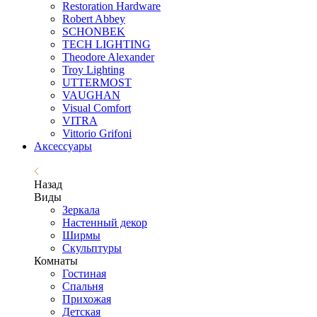
Restoration Hardware
Robert Abbey
SCHONBEK
TECH LIGHTING
Theodore Alexander
Troy Lighting
UTTERMOST
VAUGHAN
Visual Comfort
VITRA
Vittorio Grifoni
Аксессуары
Назад
Виды
Зеркала
Настенный декор
Ширмы
Скульптуры
Комнаты
Гостиная
Спальня
Прихожая
Детская