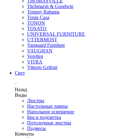
THOMASVILLE
Titchmarsh & Goodwin
Tommy Bahama
Tonin Casa
TONON
TOSATO
UNIVERSAL FURNITURE
UTTERMOST
Vanguard Furniture
VAUGHAN
Verellen
VITRA
Vittorio Grifoni
Свет
Назад
Виды
Люстры
Настольные лампы
Напольное освещение
Бра и подсветка
Потолочные люстры
Подвесы
Комнаты