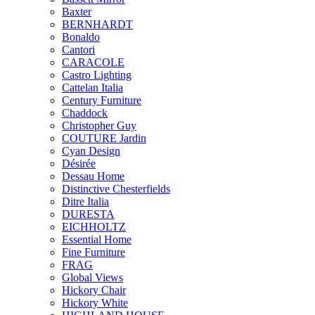
Baxter
BERNHARDT
Bonaldo
Cantori
CARACOLE
Castro Lighting
Cattelan Italia
Century Furniture
Chaddock
Christopher Guy
COUTURE Jardin
Cyan Design
Désirée
Dessau Home
Distinctive Chesterfields
Ditre Italia
DURESTA
EICHHOLTZ
Essential Home
Fine Furniture
FRAG
Global Views
Hickory Chair
Hickory White